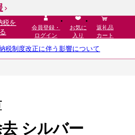
援
納税を
会員登録・
お気に
返礼品
る
ログイン
入り
カート
さと納税制度改正に伴う影響について
市
除去 シルバー