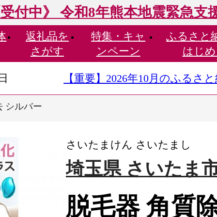
受付中》 令和8年熊本地震緊急支
体
返礼品を
特集・
キャ
ふるさと
さがす
ンペーン
はじめ
9日
【重要】2026年10月のふる
去 シルバー
さいたまけん さいたまし
埼玉県 さいたま
脱毛器 角質