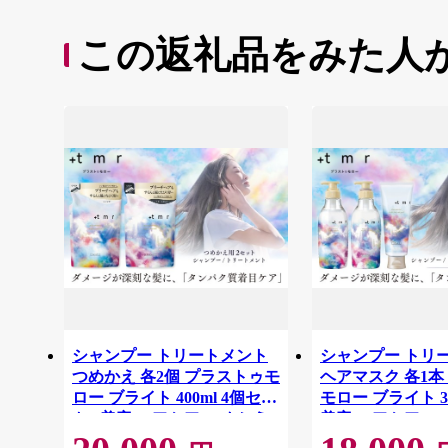
この返礼品をみた人
シャンプー トリートメント
シャンプー トリ
つめかえ 各2個 プラストゥモ
ヘアマスク 各1本
ロー ブライト 400ml 4個セッ
モロー ブライト 3
ト | 美容 ヘアケア つめかえ
美容 ヘアケア つ
詰め替え ブリーチ 口コミ 香
替え ブリーチ 口