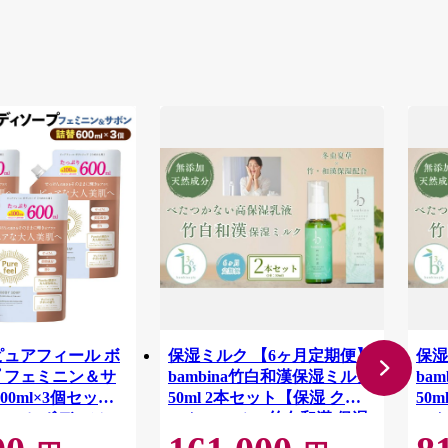
ピュアフィール ボ
保湿ミルク 【6ヶ月定期便】
保湿
 フェミニン＆サ
bambina竹白和漢保湿ミルク
ba
00ml×3個セット
50ml 2本セット【保湿 クリ
50
ィール ボディソー
ーム bambina 竹白和漢 保湿
ーム
ティケア 美容 ミド
ミルク 50ml 高保湿 潤い し
ミル