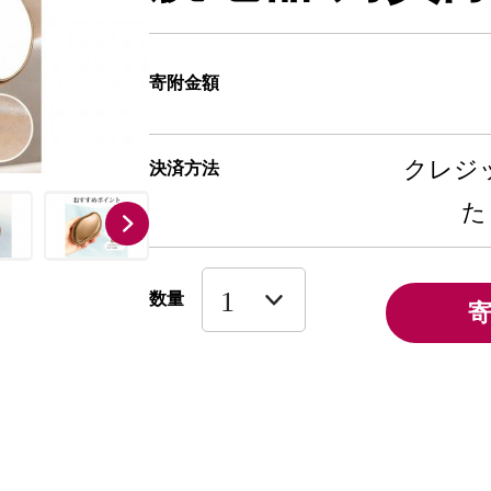
寄附金額
クレジッ
決済方法
た
数量