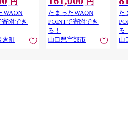
00
161,000
8
円
円
ェミニン＆サボン
わ ハリ アトピー 保湿 無香料
わ 
体 さっぱり 群馬県
無添加 竹炭 硫黄 ケイ素 シリ
無添
WAON
たまったWAON
た
群馬県板倉町
カ ミネラル ナチュラル 和漢
カ 
Tで寄附でき
POINTで寄附でき
P
ヨモギ 桑の葉 ナツメ 甘草 オ
ヨモ
ウゴン 冬虫夏草 天然成分 パ
ウゴ
る！
る
ラベンフリー オーガニック
ラベ
板倉町
山口県宇部市
山
バンビーナ365】
バン