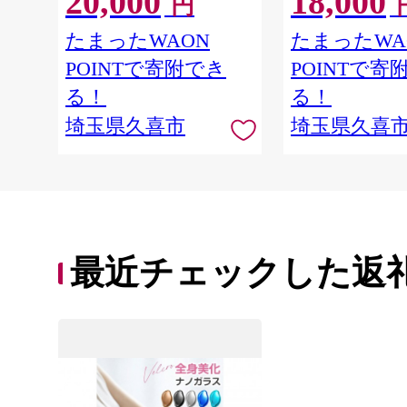
20,000
18,000
円
り リピート ランキング ロン
ピート ランキング
グ ストレート サラサラ 洗い
トレート サラサ
たまったWAON
たまったWA
上がり パサつき カラー 髪 保
り パサつき カラー
POINTで寄附でき
POINTで寄
湿 ダメージ タンパク質 艶 リ
ダメージ タンパク
ペア ケア 補修 埼玉県 久喜市
ア ケア 補修 セ
る！
る！
ファイントゥデイ
い 埼玉県 久喜市
埼玉県久喜市
埼玉県久喜
ゥデイ
最近チェックした返