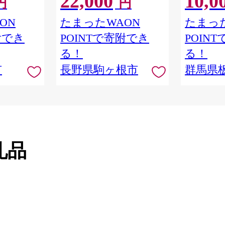
22,000
10,0
円
円
1415]
 ロング ス
ル世代 フ
ラ 洗い上が
からだ 身
ON
たまったWAON
たまった
 髪 保湿
板倉町] 
附でき
POINTで寄附でき
POIN
質 艶 リペ
ット ライン使
る！
る！
 ファイント
市
長野県駒ヶ根市
群馬県
礼品