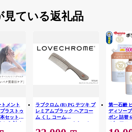
が見ている返礼品
ートメント
ラブクロム (R) PG テツキ プ
第一石鹸 
 プラストゥ
レミアムブラック ヘアコー
ディソープ
本セット |
ム くし コーム
ボン 詰替 6
めかえ 詰め
LOVECHROME さらつや ヘ
[ピュアフ
コミ 香り リ
アケア 駒ヶ根市[№5659-
プ ビュー