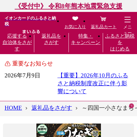
《受付中》 令和8年熊本地震緊急支援
イオンカードのふるさと納
税
お気に入り
返礼品カート
メニ
ュー
応援する
返礼品を
特集・
ふるさと納税
自治体をさが
さがす
キャンペーン
を
す
はじめる
重要なお知らせ
2026年7月9日
【重要】2026年10月のふる
さと納税制度改正に伴う影
響について
HOME
返礼品をさがす
～四国一小さなまち～