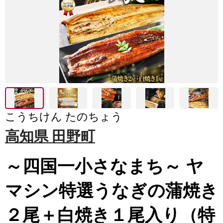
こうちけん たのちょう
高知県 田野町
～四国一小さなまち～ ヤ
マシン特選うなぎの蒲焼き
２尾＋白焼き１尾入り（特