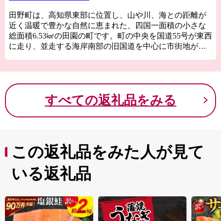
田野町は、高知県東部に位置し、山や川、海との距離が
近く温暖で豊かな自然に恵まれた、四国一面積の小さな
総面積6.53㎢の田園の町です。町の中央を国道55号が東西
に走り、並走する海岸南部の旧国道を中心に市街地が形
成されています。中心部には生活に必要な量販店や金融
機関、公共施設、医療機関、交通機関など、様々な機能
が集積しており、コンパクトで住みやすい、田舎ならで
はの「暮らしやすさ」が自慢の町です。また、ライオン
すべての返礼品をみる
宰相で知られる「濱口雄幸」や幕末の志士「清岡道之
助」など、偉人たちの史跡や文化が、今もなお数多く残
っています。
この返礼品をみた人が見て
いる返礼品