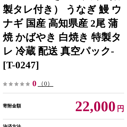
製タレ付き） うなぎ 鰻 ウ
ナギ 国産 高知県産 2尾 蒲
焼 かばやき 白焼き 特製タ
レ 冷蔵 配送 真空パック-
[T-0247]
0
（0）
22,000
寄附金額
円
決済方法