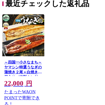
最近チェックした返礼品
～四国一小さなまち～
ヤマシン特選うなぎの
蒲焼き２尾＋白焼き１
尾入り（特製タレ付
22,000
き） うなぎ 鰻 ウナギ
円
国産 高知県産 2尾 蒲
たまったWAON
焼 かばやき 白焼き 特
製タレ 冷蔵 配送 真空
POINTで寄附でき
パック
る！