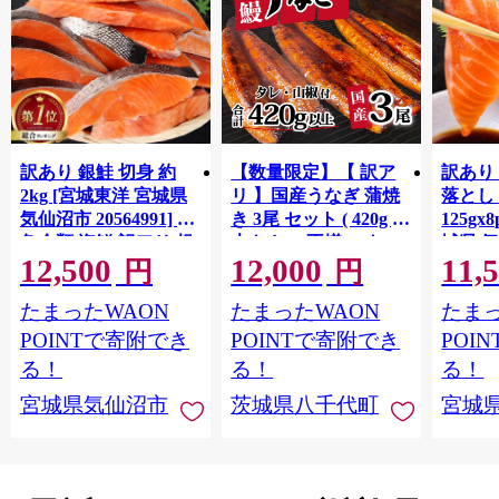
訳あり 銀鮭 切身 約
【数量限定】【 訳ア
訳あり
2kg [宮城東洋 宮城県
リ 】国産うなぎ 蒲焼
落とし 
気仙沼市 20564991] 鮭
き 3尾 セット ( 420g )
125gx
魚介類 海鮮 訳アリ 規
大きさ の不揃い タ
城県 
12,500
12,000
11,
格外 不揃い さけ サケ
レ・山椒付き ウナギ
20564
円
円
鮭切身 シャケ 切り身
鰻 ふぞろい 不揃い う
お刺し
たまったWAON
たまったWAON
たまっ
冷凍 家庭用 おかず 弁
な重 ひつまぶし 人気
生 生
当 支援 サーモン 銀鮭
茨城 八千代町 ふるさ
鮭 銀鮭
POINTで寄附でき
POINTで寄附でき
POI
切り身 魚 わけあり
と納税 冷凍 [SF951ya]
介
る！
る！
る！
宮城県気仙沼市
茨城県八千代町
宮城