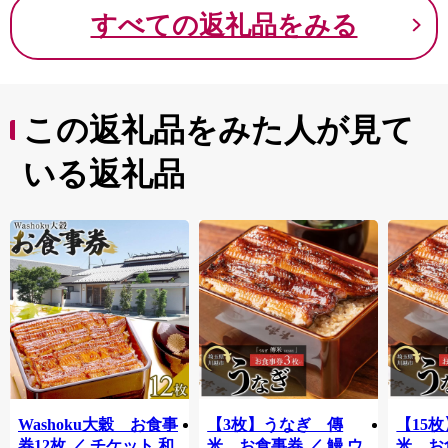
すべての返礼品をみる
この返礼品をみた人が見て
いる返礼品
Washoku大穀 お食事
【3枚】うなぎ 傳
【15
券12枚 ／ チケット 和
米 お食事券 ／ 鰻 ウ
米 お