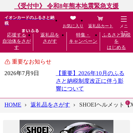
《受付中》 令和8年熊本地震緊急支援
イオンカードのふるさと納
税
お気に入り
返礼品カート
メニ
ュー
応援する
返礼品を
特集・
ふるさと納税
自治体をさが
さがす
キャンペーン
を
す
はじめる
重要なお知らせ
2026年7月9日
【重要】2026年10月のふる
さと納税制度改正に伴う影
響について
HOME
返礼品をさがす
SHOEIヘルメット【X