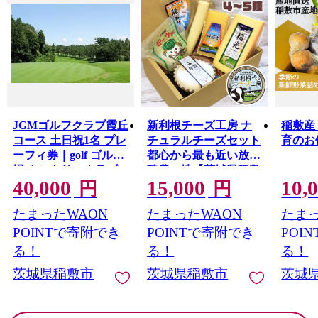
て市の特産品である”農産物”や、”体験型チケット”など
の"お礼の品"を真心こめてお送りいたします。
JGMゴルフクラブ霞丘
新利根チーズ工房 ナ
稲敷産
コース 土日祝1名 プレ
チュラルチーズセット
育のお便
ーフィ券｜golf ゴルフ
都心から最も近い放牧
場 カントリークラブ
酪農の地【茨城県稲敷
40,000
15,000
10,
アウトドア 施設利用
市】｜牧場 牛乳 発酵
円
円
券 スポーツ 趣味 休日
熟成 とける チーズ ワ
たまったWAON
たまったWAON
たまっ
アクティビティ プレ
イン ウィスキー つま
ゼント 茨城県 [0121]
み [0967]
POINTで寄附でき
POINTで寄附でき
POI
る！
る！
る！
茨城県稲敷市
茨城県稲敷市
茨城