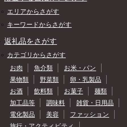
エリアからさがす
キーワードからさがす
返礼品をさがす
カテゴリからさがす
お肉
魚介類
お米・パン
果物類
野菜類
卵・乳製品
お酒
飲料類
お菓子
麺類
加工品等
調味料
雑貨・日用品
電化製品
美容
ファッション
旅行・アクティビティ