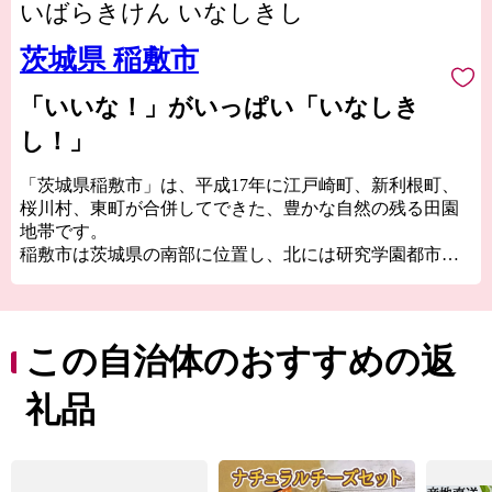
いばらきけん いなしきし
茨城県 稲敷市
「いいな！」がいっぱい「いなしき
し！」
「茨城県稲敷市」は、平成17年に江戸崎町、新利根町、
桜川村、東町が合併してできた、豊かな自然の残る田園
地帯です。
稲敷市は茨城県の南部に位置し、北には研究学園都市
「つくば市」、南には世界の玄関口、成田空港がある
「千葉県成田市」両市との中間地点に位置し、直近では
首都圏中央連絡自動車道（圏央道）によりアクセスが向
上しています。
この自治体のおすすめの返
稲敷市を離れて、頑張っている方はもちろん、稲敷市に
親しみや共感を持ってくださっている方、少しでも稲敷
礼品
市の返礼品に興味をお持ちの方も、「稲敷市ふるさと応
援寄附金」を通じ、稲敷市に暖かい応援をいただけるこ
とを心よりお待ちしております。
寄附者様には、私たち稲敷市より「感謝のキモチ」とし