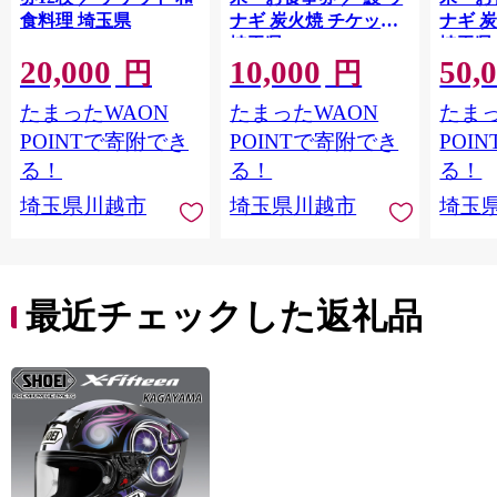
食料理 埼玉県
ナギ 炭火焼 チケット
ナギ 
埼玉県
埼玉県
20,000
10,000
50,
円
円
たまったWAON
たまったWAON
たまっ
POINTで寄附でき
POINTで寄附でき
POI
る！
る！
る！
埼玉県川越市
埼玉県川越市
埼玉
最近チェックした返礼品