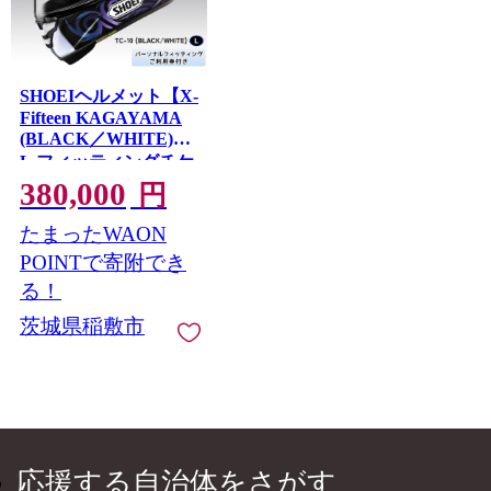
SHOEIヘルメット【X-
Fifteen KAGAYAMA
(BLACK／WHITE)】
L フィッティングチケ
ット付き｜エックスフ
380,000
円
ィフティーン 加賀山
カガヤマ フルフェイ
たまったWAON
ス バイク ツーリング
POINTで寄附でき
ショウエイ [2188]
る！
茨城県稲敷市
応援する自治体をさがす