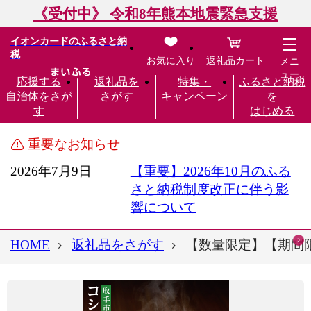
《受付中》 令和8年熊本地震緊急支援
イオンカードのふるさと納
税
お気に入り
返礼品カート
メニ
ュー
応援する
返礼品を
特集・
ふるさと納税
自治体をさが
さがす
キャンペーン
を
す
はじめる
重要なお知らせ
2026年7月9日
【重要】2026年10月のふる
さと納税制度改正に伴う影
響について
HOME
返礼品をさがす
【数量限定】【期間限定