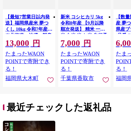
【最短7営業日以内発
新米 コシヒカリ 5kg
【数量
送】福岡県産米 夢つ
令和8年産 【9月以降
産 夢つ
くし 10kg 令和7年産
順次発送】 精米 一等
県産ブラ
※北海道・沖縄・離島
米 白米 米 お米 先行予
(品番:3
13,000
7,000
6,0
は配送不可 |【精米 単
約 数量 限定 こしひか
円
円
一米 単一原料米 7年産
り 5キロ 米5kg ごはん
たまったWAON
たまったWAON
たまっ
国産 お米 ブランド米
こめ コメ はくまい お
5kg × 2 ゆめつくし】
米マイスター 厳選 予
POINTで寄附でき
POINTで寄附でき
POI
CY009_01
約 白飯 ※ okome kome
る！
る！
る！
おむすび おにぎり 国
福岡県大木町
千葉県香取市
福岡
産 飯 おこめ 取り寄せ
弁当 家計応援 千葉県
産 R8 2026年 産 千葉
千葉県 香取市
最近チェックした返礼品