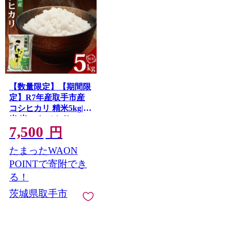
【数量限定】【期間限
定】R7年産取手市産
コシヒカリ 精米5kg|お
米 米 こしひかり コシ
7,500
ヒカリ 白米 茨城県 取
円
手市（BS001）
たまったWAON
POINTで寄附でき
る！
茨城県取手市