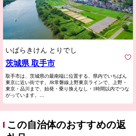
いばらきけん とりでし
茨城県 取手市
取手市は、茨城県の最南端に位置する、県内でいちばん
東京に近い街です。JR常磐線上野東京ラインで、上野・
東京・品川まで、始発・乗り換えなし・1時間以内でつな
がっています。
また、南を利根川、北を小貝川に囲まれた、水と自然の
豊かな街でもあります。各所で楽しめる四季折々の美し
い風景は、とても東京から1時間圏内とは思えません。ど
この自治体のおすすめの返
こか懐かしい、けれど新しい風景がここにはあります。