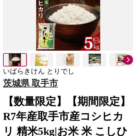
いばらきけん とりでし
茨城県 取手市
【数量限定】【期間限定】
R7年産取手市産コシヒカ
リ 精米5kg|お米 米 こしひ