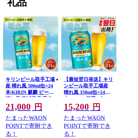
礼品
取手には、交通利便性やこの地を流れる水の良さなどか
ら、多くの大企業の事務所・工場が立地しています。ま
た、東京藝術大学取手校地があることから、アートのあ
るまちづくりを推進しています。当市のふるさと納税の
お礼品は、多くの人に取手の魅力を感じていただけるよ
う、企業製品だけではなく、地元の美味しい特産品や体
験型のお礼品をご用意しております。
ふるさと納税を通じて、取手市の応援をどうぞよろしく
お願いいたします。
・GW期間中は事業者休業等の都合により、通常より発
キリンビール取手工場
【最短翌日発送】キリ
送・問合せ回答まで時間を要する場合がございますの
産 晴れ風 500ml缶×24
ンビール取手工場産
で、予めご了承ください。
本|KIRIN 麒麟 ビール
晴れ風 350ml缶×24
・GW期間含め、長期不在にする場合は寄附時にコメント
晴れ風 茨城県 取手市
本|KIRIN 麒麟 ビール
欄等にご不在期間の記載をお願いいたします。
21,000
15,200
（AB039-1）
晴れ風 最短翌日 スピ
円
円
・品質保持のため、長期不在等の理由により寄附者様都
ード発送 茨城県 取手
合で返礼品が持ち戻りとなった場合、再発送はいたしか
たまったWAON
たまったWAON
市（ZA017-2）
ねます。予めご了承ください。
POINTで寄附でき
POINTで寄附でき
る！
る！