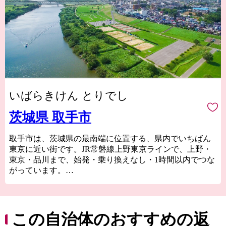
いばらきけん とりでし
茨城県 取手市
取手市は、茨城県の最南端に位置する、県内でいちばん
東京に近い街です。JR常磐線上野東京ラインで、上野・
東京・品川まで、始発・乗り換えなし・1時間以内でつな
がっています。
また、南を利根川、北を小貝川に囲まれた、水と自然の
豊かな街でもあります。各所で楽しめる四季折々の美し
い風景は、とても東京から1時間圏内とは思えません。ど
この自治体のおすすめの返
こか懐かしい、けれど新しい風景がここにはあります。