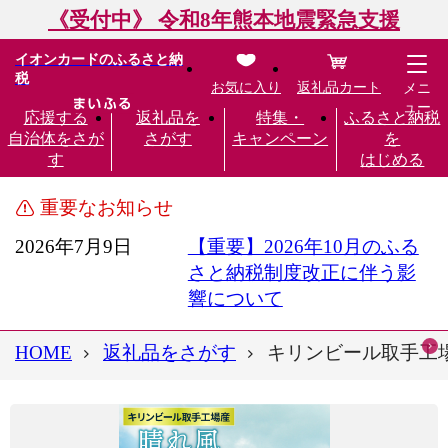
《受付中》 令和8年熊本地震緊急支援
イオンカードのふるさと納
税
お気に入り
返礼品カート
メニ
ュー
応援する
返礼品を
特集・
ふるさと納税
自治体をさが
さがす
キャンペーン
を
す
はじめる
重要なお知らせ
2026年7月9日
【重要】2026年10月のふる
さと納税制度改正に伴う影
響について
HOME
返礼品をさがす
キリンビール取手工場産 