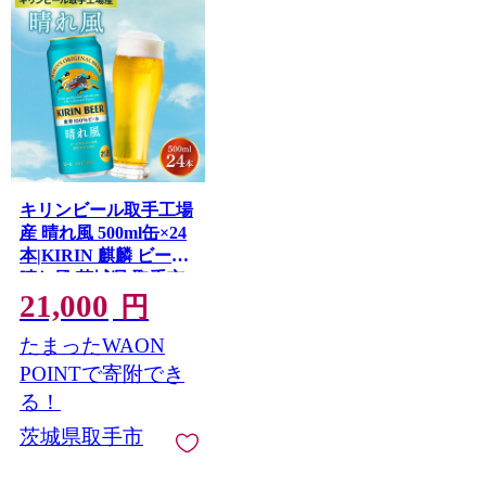
キリンビール取手工場
産 晴れ風 500ml缶×24
本|KIRIN 麒麟 ビール
晴れ風 茨城県 取手市
21,000
（AB039-1）
円
たまったWAON
POINTで寄附でき
る！
茨城県取手市