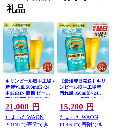
礼品
取手には、交通利便性やこの地を流れる水の良さなどか
ら、多くの大企業の事務所・工場が立地しています。ま
た、東京藝術大学取手校地があることから、アートのあ
るまちづくりを推進しています。当市のふるさと納税の
お礼品は、多くの人に取手の魅力を感じていただけるよ
う、企業製品だけではなく、地元の美味しい特産品や体
験型のお礼品をご用意しております。
ふるさと納税を通じて、取手市の応援をどうぞよろしく
お願いいたします。
・GW期間中は事業者休業等の都合により、通常より発
キリンビール取手工場
【最短翌日発送】キリ
送・問合せ回答まで時間を要する場合がございますの
産 晴れ風 500ml缶×24
ンビール取手工場産
で、予めご了承ください。
本|KIRIN 麒麟 ビール
晴れ風 350ml缶×24
・GW期間含め、長期不在にする場合は寄附時にコメント
晴れ風 茨城県 取手市
本|KIRIN 麒麟 ビール
欄等にご不在期間の記載をお願いいたします。
21,000
15,200
（AB039-1）
晴れ風 最短翌日 スピ
円
円
・品質保持のため、長期不在等の理由により寄附者様都
ード発送 茨城県 取手
合で返礼品が持ち戻りとなった場合、再発送はいたしか
たまったWAON
たまったWAON
市（ZA017-2）
ねます。予めご了承ください。
POINTで寄附でき
POINTで寄附でき