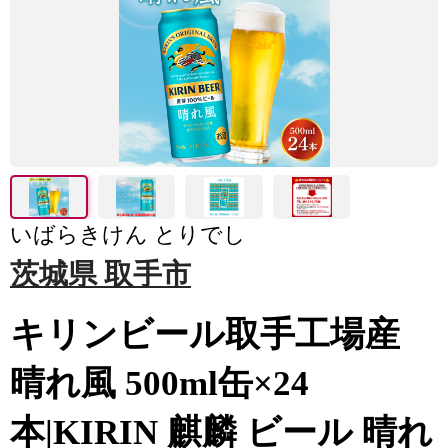
いばらきけん とりでし
茨城県 取手市
キリンビール取手工場産
晴れ風 500ml缶×24
本|KIRIN 麒麟 ビール 晴れ