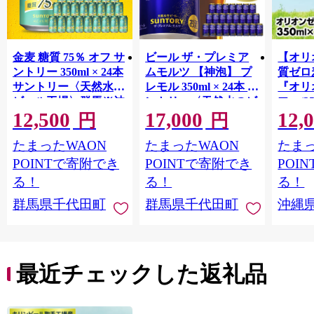
金麦 糖質 75％ オフ サ
ビール ザ・プレミア
【オリ
ントリー 350ml × 24本
ムモルツ 【神泡】 プ
質ゼロ
サントリー〈天然水の
レモル 350ml × 24本 サ
『オリ
ビール工場〉群馬※沖
ントリー〈天然水のビ
フ』(35
12,500
17,000
12,
縄・離島地域へのお届
ール工場〉群馬※沖
泡酒 
円
円
け不可
縄・離島地域へのお届
1ケー
たまったWAON
たまったWAON
たまっ
け不可
ロ ゼ
麦芽3
POINTで寄附でき
POINTで寄附でき
POI
化した
る！
る！
る！
すめ 
群馬県千代田町
群馬県千代田町
沖縄
重瀬【
最近チェックした返礼品