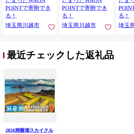
たまったWAON
たまったWAON
たまっ
POINTで寄附でき
POINTで寄附でき
POI
る！
る！
る！
埼玉県川越市
埼玉県川越市
埼玉
最近チェックした返礼品
2026洞爺湖スカイクル