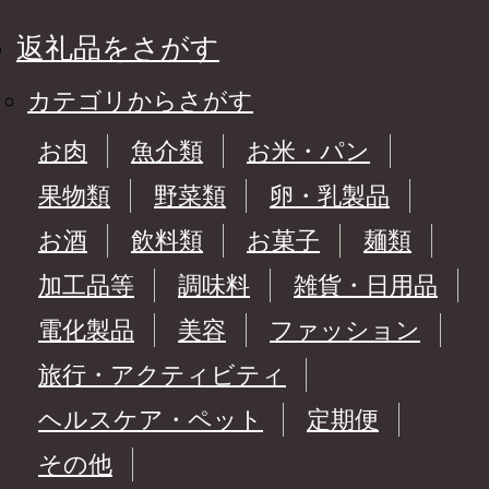
返礼品をさがす
カテゴリからさがす
お肉
魚介類
お米・パン
果物類
野菜類
卵・乳製品
お酒
飲料類
お菓子
麺類
加工品等
調味料
雑貨・日用品
電化製品
美容
ファッション
旅行・アクティビティ
ヘルスケア・ペット
定期便
その他