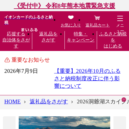
《受付中》 令和8年熊本地震緊急支援
イオンカードのふるさと納
税
お気に入り
返礼品カート
メニ
ュー
応援する
返礼品を
特集・
ふるさと納税
自治体をさが
さがす
キャンペーン
を
す
はじめる
重要なお知らせ
2026年7月9日
【重要】2026年10月のふる
さと納税制度改正に伴う影
響について
HOME
返礼品をさがす
2026洞爺湖スカイク