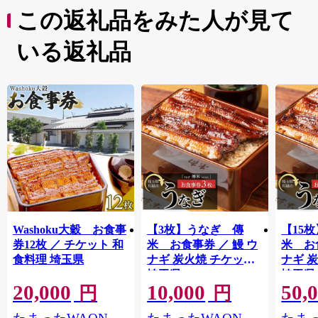
この返礼品をみた人が見て
いる返礼品
Washoku大穀 お食事
【3枚】うなぎ 傳
【15
券12枚 ／ チケット 和
米 お食事券 ／ 鰻 ウ
米 お
食料理 埼玉県
ナギ 炭火焼 チケット
ナギ 
埼玉県
埼玉県
20,000
10,000
50,
円
円