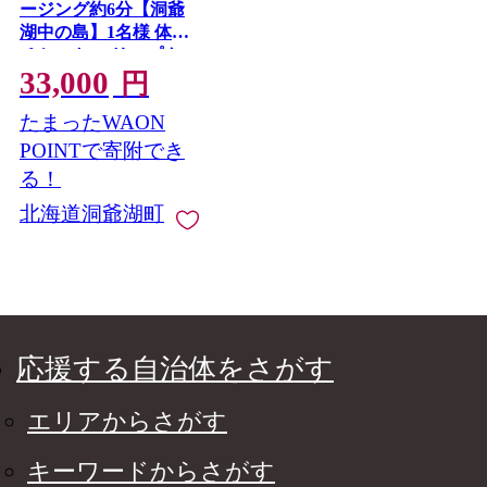
ージング約6分【洞爺
湖中の島】1名様 体験
チケット ヘリコプタ
33,000
ー 空中散歩 自然 満喫
円
遊覧飛行 思い出 景色
たまったWAON
北海道の自然 ふるさ
と納税 洞爺湖 観光 体
POINTで寄附でき
験 絶景
る！
北海道洞爺湖町
応援する自治体をさがす
エリアからさがす
キーワードからさがす