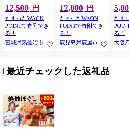
魚介類 海鮮 訳アリ 規
なぎ蒲焼4尾（400g）
加 牛
12,500
12,000
5,0
格外 不揃い さけ サケ
ット 6
円
円
鮭切身 シャケ 切り身
メ 温
たまったWAON
たまったWAON
たまっ
冷凍 家庭用 おかず 弁
菜 簡
当 支援 サーモン 銀鮭
すめ 
POINTで寄附でき
POINTで寄附でき
POI
切り身 魚 わけあり
取り寄
る！
る！
る！
料 ふ
宮城県気仙沼市
鹿児島県鹿屋市
大阪
堺市】
最近チェックした返礼品