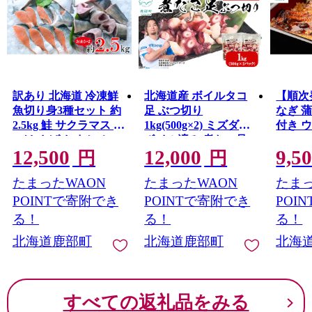
あります。約103℃の温泉が空高く吹き上げる姿は圧巻で
す！
訳あり 北海道 冷凍鮮
北海道産 ボイルタコ
【順次
魚切り身3種セット 約
足 ぶつ切り
なぎ 
2.5kg 鮭 サクラマス ほ
1kg(500g×2) ミズダコ
付き 
っけ さば おまかせ
ボイル済み 煮たこ足
12,500
12,000
9,5
円
円
たまったWAON
たまったWAON
たまっ
POINTで寄附でき
POINTで寄附でき
POI
る！
る！
る！
北海道鹿部町
北海道鹿部町
北海
すべての返礼品をみる