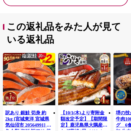
この返礼品をみた人が見て
いる返礼品
訳あり 銀鮭 切身 約
【10/1(木)より寄附金
堺の技
2kg [宮城東洋 宮城県
額改定予定】【期間限
牛肉1
気仙沼市 20564991] 鮭
定】鹿児島県大隅産う
グ 6