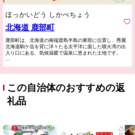
ほっかいどう しかべちょう
北海道 鹿部町
鹿部町は、北海道の南端渡島半島の東部に位置し、秀麗
北海道駒ケ岳を背に洋々たる太平洋に面した噴火湾の出
入り口にある、気候温暖で温泉に恵まれた土地です。
■海産物
漁業が基幹産業である鹿部町は、魚種が豊富なことから
「水産王国」と称され、中でも、ホタテ・コンブ・スケ
トウダラは水揚げ量が多く、スケトウダラから獲れる良
この自治体のおすすめの返
質なたらこは、「海の赤いダイヤ」とも呼ばれていま
す。
礼品
■温泉
30か所以上の泉源があり、それぞれ異なる泉質を楽しむ
ことができます。
趣のある温泉旅館から、気軽に楽しめる足湯まで、町内
には至るところに温泉があります。
また、全国でも珍しい天然温泉が噴き出す「間歇泉」が