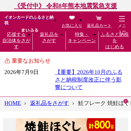
《受付中》 令和8年熊本地震緊急支援
イオンカードのふるさと納
税
お気に入り
返礼品カート
メニ
ュー
応援する
返礼品を
特集・
ふるさと納税
自治体をさが
さがす
キャンペーン
を
す
はじめる
重要なお知らせ
2026年7月9日
【重要】2026年10月のふる
さと納税制度改正に伴う影
響について
HOME
返礼品をさがす
鮭フレーク 焼鮭ほぐし 