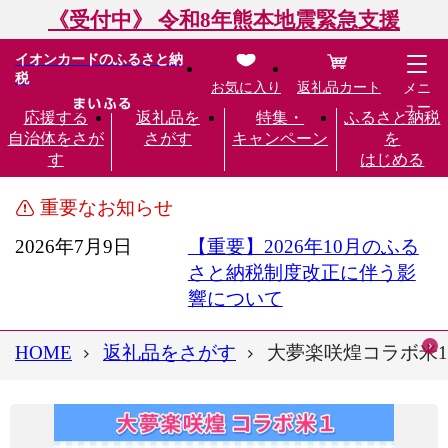
《受付中》 令和8年熊本地震緊急支援
イオンカードのふるさと納
税
お気に入り
返礼品カート
メニ
ュー
応援する
返礼品を
特集・
ふるさと納税
自治体をさが
さがす
キャンペーン
を
す
はじめる
重要なお知らせ
2026年7月9日
【重要】2026年10月のふる
さと納税制度改正に伴う影
響について
HOME
返礼品をさがす
大夢楽咲煌コラボ米1（