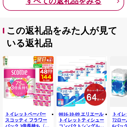
すべての返礼品をみる
この返礼品をみた人が見て
いる返礼品
トイレットペーパー
0016-10-09 エリエール
トイレ
スコッティ フラワー
トイレットティシュー
72ロール
パック 3倍長持ち〈香
コンパクトシングル 8
6パック