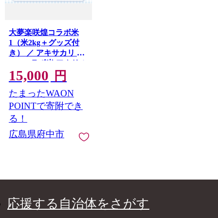
大夢楽咲煌コラボ米
1（米2kg＋グッズ付
き） ／ アキサカリ 米
2kg コラボ米 アクリル
15,000
キーホルダー アクキ
円
ー 白米 国産米 ふっく
たまったWAON
ら 食べやすい 小容量
一人暮らし 保存しや
POINTで寄附でき
すい コレクション 推
る！
し活 イラストグッズ
広島県府中市
限定デザイン 広島県
No.1235
応援する自治体をさがす