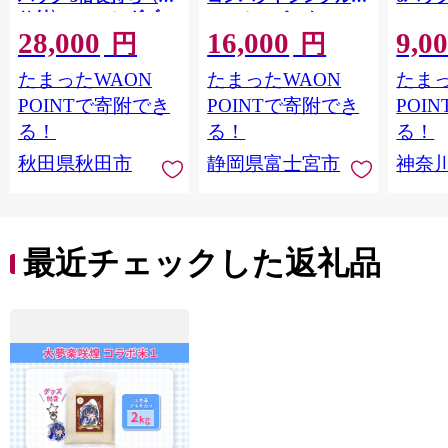
り付〉4ロール(ダブ
ロール×8パック 64ロ
100m
28,000
16,000
9,0
ル)×12パック 日用品
ール 1.5倍巻 82.5m
FSC
円
円
最短翌日発送 [スコッ
トイレットペーパー
長巻タ
たまったWAON
たまったWAON
たまっ
ティ フラワーパック
シングル パルプ100％
100％
トイレットペーパー
香りつき 日用品 消耗
防災 
POINTで寄附でき
POINTで寄附でき
POI
日本製紙クレシア] 秋
品 備蓄
ペーパ
る！
る！
る！
田県秋田市
川県 
秋田県秋田市
静岡県富士宮市
神奈
トペー
活雑貨
れっと
ち 長
便利 
最近チェックした返礼品
コ ト
ー 人