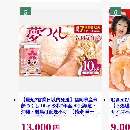
5
6
【最短7営業日以内発送】福岡県産米
むきえび 
夢つくし 10kg 令和7年産 ※北海道・
【下処理不
沖縄・離島は配送不可 |【精米 単一米
サイズ不
単一原料米 7年産 国産 お米 ブランド
結】 G41
13,000
9,0
米 5kg × 2 ゆめつくし】CY009_01
円