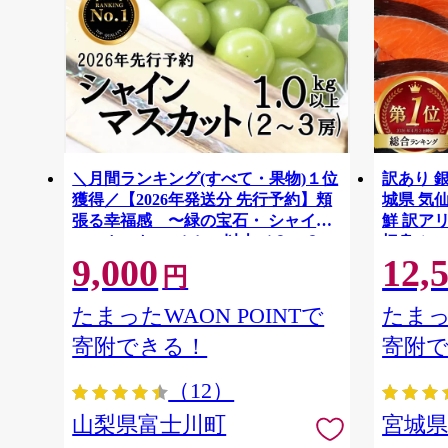
＼月間ランキング(すべて・果物)１位
訳あり 銀
獲得／【2026年発送分 先行予約】頬
城県 気仙沼
張る幸福感 〜緑の宝石・ シャイン
鮮 訳アリ
マスカット 〜 １ｋｇ以上（２〜３
切身 シャ
9,000
12,
房） フルーツ 山梨県産 果物 くだも
ず 弁当 
円
の シャイン マスカット ぶどう ブド
わけあり
ウ 葡萄 大粒 種なし 先行予約 富士川
たまったWAON POINTで
たまっ
町 10000円 一万円 9000円 九千円
寄附できる！
寄附
（12）
山梨県富士川町
宮城