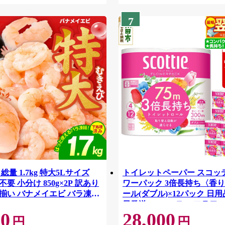
7
総量 1.7kg 特大5Lサイズ
トイレットペーパー スコッ
要 小分け 850g×2P 訳あり
ワーパック 3倍長持ち〈香り
揃い バナメイエビ バラ凍
ール(ダブル)×12パック 日用
42
日発送 [スコッティ フラワ
00
28,000
トイレットペーパー 日本製
円
円