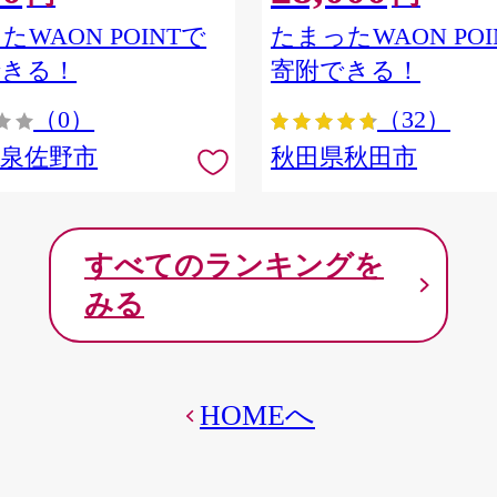
ア] 秋田県秋田市
たWAON POINTで
たまったWAON POI
できる！
寄附できる！
（0）
（32）
府泉佐野市
秋田県秋田市
すべてのランキングを
みる
HOMEへ