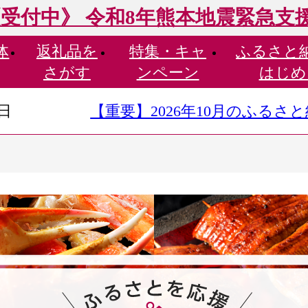
受付中》 令和8年熊本地震緊急支
体
返礼品を
特集・
キャ
ふるさと
さがす
ンペーン
はじめ
9日
【重要】2026年10月のふる