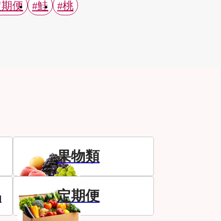
定期便
#鮭
#桃
果物類
品
定期便