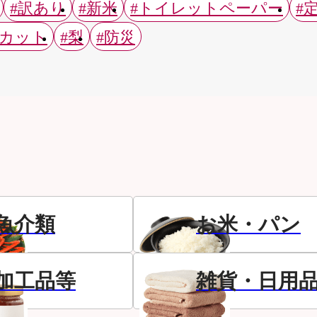
#訳あり
#新米
#トイレットペーパー
#
スカット
#梨
#防災
魚介類
お米・パン
加工品等
雑貨・日用