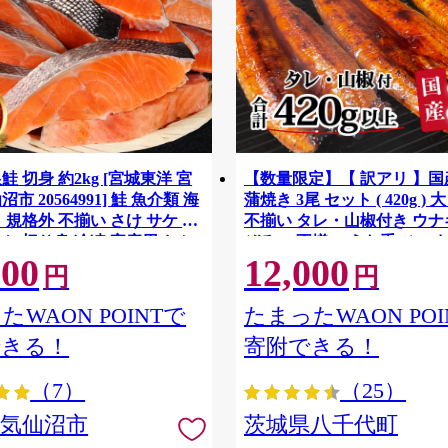
鮭 切身 約2kg [宮城東洋 宮
【数量限定】【 訳アリ 】
市 20564991] 鮭 魚介類 海
蒲焼き 3尾 セット ( 420g ) 
 規格外 不揃い さけ サケ 鮭
不揃い タレ・山椒付き ウナギ
ケ 切り身 冷凍 家庭用 おか
ぞろい 不揃い うな重 ひつま
500
12,000
支援 サーモン 銀鮭切り身 魚
気 茨城 八千代町 ふるさと納
円
円
[SF951ya]
たWAON POINTで
たまったWAON POI
できる！
寄附できる！
（7）
（25）
県気仙沼市
茨城県八千代町