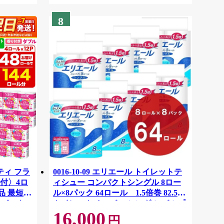
8
ティ フラ
0016-10-09 エリエール トイレットテ
付〉4ロ
ィシュー コンパクトシングル 8ロー
品 最短翌
ル×8パック 64ロール 1.5倍巻 82.5m
ーパック
トイレットペーパー シングル パルプ
16,000
紙クレシ
100％ 香りつき 日用品 消耗品 備蓄
円