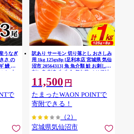
国産うなぎ
訳あり サーモン 切り落とし おさしみ
大きさ の
用 1kg 125gx8p [足利本店 宮城県 気仙
 鰻 ふ
沼市 20564313] 魚 魚介類 鮭 お刺し身
ぶし 人
刺し身 刺身 生 生食 個包装 チリ銀鮭
11,500
税 冷凍
銀鮭 海鮮 海鮮丼 魚介
円
NTで
たまったWAON POINTで
寄附できる！
（2）
宮城県気仙沼市