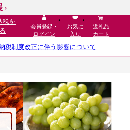
援
納税を
会員登録・
お気に
返礼品
る
ログイン
入り
カート
さと納税制度改正に伴う影響について