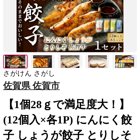
さがけん さがし
佐賀県 佐賀市
【1個28ｇで満足度大！】
(12個入×各1P) にんにく餃
子 しょうが餃子 とりしそ