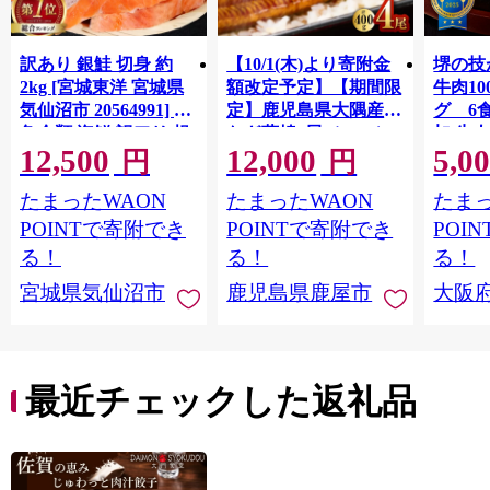
訳あり 銀鮭 切身 約
【10/1(木)より寄附金
堺の技
2kg [宮城東洋 宮城県
額改定予定】【期間限
牛肉1
気仙沼市 20564991] 鮭
定】鹿児島県大隅産う
グ 6
魚介類 海鮮 訳アリ 規
なぎ蒲焼4尾（400g）
加 牛
12,500
12,000
5,0
格外 不揃い さけ サケ
ット 6
円
円
鮭切身 シャケ 切り身
メ 温
たまったWAON
たまったWAON
たまっ
冷凍 家庭用 おかず 弁
菜 簡
当 支援 サーモン 銀鮭
すめ 
POINTで寄附でき
POINTで寄附でき
POI
切り身 魚 わけあり
取り寄
る！
る！
る！
料 ふ
宮城県気仙沼市
鹿児島県鹿屋市
大阪
堺市】
最近チェックした返礼品