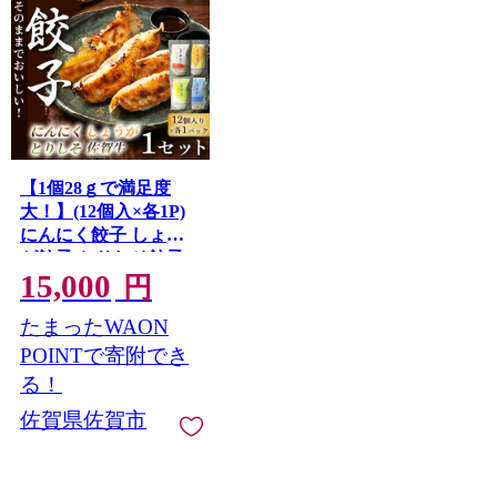
【1個28ｇで満足度
大！】(12個入×各1P)
にんにく餃子 しょう
が餃子 とりしそ餃子
15,000
佐賀牛餃子 1セット 餃
円
子 ぎょうざ にんにく
たまったWAON
しょうが とりしそ 佐
賀牛 大粒 食べ応え 焼
POINTで寄附でき
き餃子 蒸し餃子 揚げ
る！
餃子 冷凍餃子 おかず
佐賀県佐賀市
手土産 ギフト 贈答用
佐賀県産：B150-085