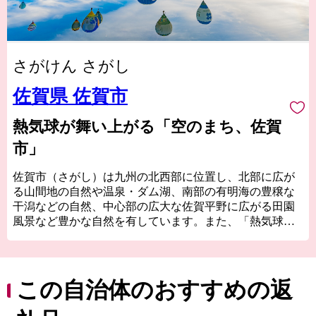
さがけん さがし
佐賀県 佐賀市
熱気球が舞い上がる「空のまち、佐賀
市」
佐賀市（さがし）は九州の北西部に位置し、北部に広が
る山間地の自然や温泉・ダム湖、南部の有明海の豊穣な
干潟などの自然、中心部の広大な佐賀平野に広がる田園
風景など豊かな自然を有しています。また、「熱気球の
街」と呼ばれ、秋には、国内最大の熱気球イベント「佐
賀インターナショナルバルーンフェスタ」を開催し、沢
山の熱気球が広大な佐賀平野を彩ります。
平成27年5月には、渡り鳥のシギ・チドリ類飛来数日本一
この自治体のおすすめの返
を誇り、紅葉する塩生生物「シチメンソウ」が自生する
「東よか干潟」が、ラムサール条約湿地に登録され、平