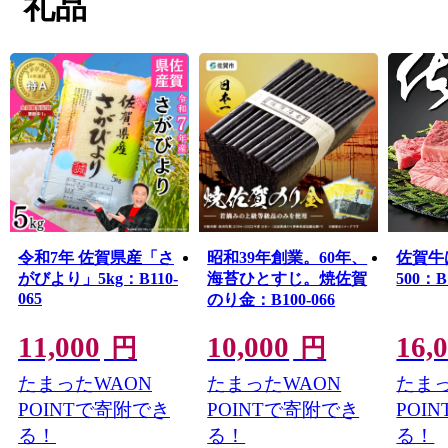
礼品
成27年７月には、日本初の実用蒸気船「凌風丸」が造ら
れた「三重津海軍所跡」が、「明治日本の産業革命遺
産 製鉄・製鋼、造船、石炭産業」のひとつとして、世
界文化遺産に登録されました。
今後も市の将来像として掲げている「豊かな自然とこど
もの笑顔が輝くまち さが」の実現を目指してまいりま
す。
令和7年 佐賀県産「さ
昭和39年創業。60年、
佐賀牛
がびより」5kg：B110-
海苔ひとすじ。焼佐賀
500：B
065
のり金：B100-066
11,000
10,000
16,
円
円
たまったWAON
たまったWAON
たまっ
POINTで寄附でき
POINTで寄附でき
POI
る！
る！
る！