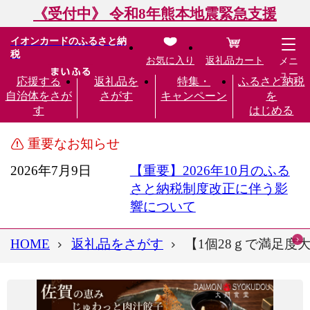
《受付中》 令和8年熊本地震緊急支援
イオンカードのふるさと納
税
お気に入り
返礼品カート
メニ
ュー
応援する
返礼品を
特集・
ふるさと納税
自治体をさが
さがす
キャンペーン
を
す
はじめる
重要なお知らせ
2026年7月9日
【重要】2026年10月のふる
さと納税制度改正に伴う影
響について
HOME
返礼品をさがす
【1個28ｇで満足度大