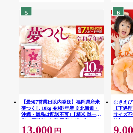
5
6
【最短7営業日以内発送】福岡県産米
むきえび 
夢つくし 10kg 令和7年産 ※北海道・
【下処理不
沖縄・離島は配送不可 |【精米 単一米
サイズ不
単一原料米 7年産 国産 お米 ブランド
結】 G41
13,000
9,0
米 5kg × 2 ゆめつくし】CY009_01
円