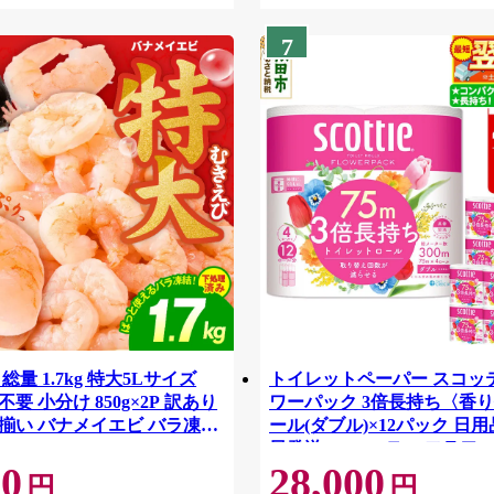
7
総量 1.7kg 特大5Lサイズ
トイレットペーパー スコッ
要 小分け 850g×2P 訳あり
ワーパック 3倍長持ち〈香り
揃い バナメイエビ バラ凍
ール(ダブル)×12パック 日用
42
日発送 [スコッティ フラワ
00
28,000
トイレットペーパー 日本製
円
円