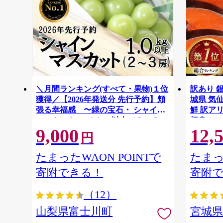
＼月間ランキング(すべて・果物)１位
訳あり 銀
獲得／【2026年発送分 先行予約】頬
城県 気仙沼
張る幸福感 〜緑の宝石・ シャイン
鮮 訳アリ
マスカット 〜 １ｋｇ以上（２〜３
切身 シャ
9,000
12,
房） フルーツ 山梨県産 果物 くだも
ず 弁当 
円
の シャイン マスカット ぶどう ブド
わけあり
ウ 葡萄 大粒 種なし 先行予約 富士川
たまったWAON POINTで
たまっ
町 10000円 一万円 9000円 九千円
寄附できる！
寄附
（12）
山梨県富士川町
宮城