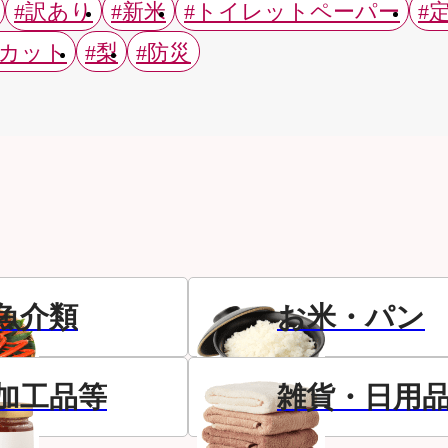
#訳あり
#新米
#トイレットペーパー
#
スカット
#梨
#防災
魚介類
お米・パン
加工品等
雑貨・日用