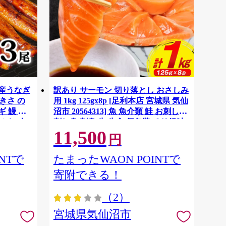
国産うなぎ
訳あり サーモン 切り落とし おさしみ
大きさ の
用 1kg 125gx8p [足利本店 宮城県 気仙
 鰻 ふ
沼市 20564313] 魚 魚介類 鮭 お刺し身
ぶし 人
刺し身 刺身 生 生食 個包装 チリ銀鮭
11,500
税 冷凍
銀鮭 海鮮 海鮮丼 魚介
円
NTで
たまったWAON POINTで
寄附できる！
（2）
宮城県気仙沼市