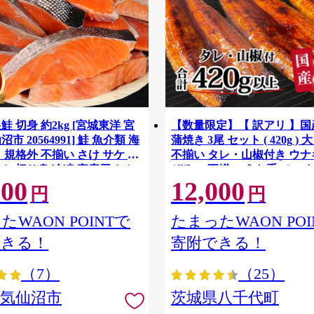
鮭 切身 約2kg [宮城東洋 宮
【数量限定】【 訳アリ 】
市 20564991] 鮭 魚介類 海
蒲焼き 3尾 セット ( 420g ) 
 規格外 不揃い さけ サケ 鮭
不揃い タレ・山椒付き ウナギ
ケ 切り身 冷凍 家庭用 おか
ぞろい 不揃い うな重 ひつま
500
12,000
支援 サーモン 銀鮭切り身 魚
気 茨城 八千代町 ふるさと納
円
円
[SF951ya]
たWAON POINTで
たまったWAON POI
できる！
寄附できる！
（7）
（25）
県気仙沼市
茨城県八千代町