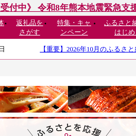
受付中》 令和8年熊本地震緊急支
体
返礼品を
特集・
キャ
ふるさと
さがす
ンペーン
はじめ
9日
【重要】2026年10月のふる