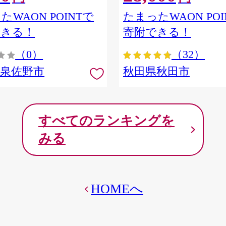
ア] 秋田県秋田市
たWAON POINTで
たまったWAON POI
できる！
寄附できる！
（0）
（32）
府泉佐野市
秋田県秋田市
すべてのランキングを
みる
HOMEへ