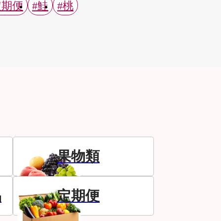
定期便
#鮭
#桃
果物類
品
定期便