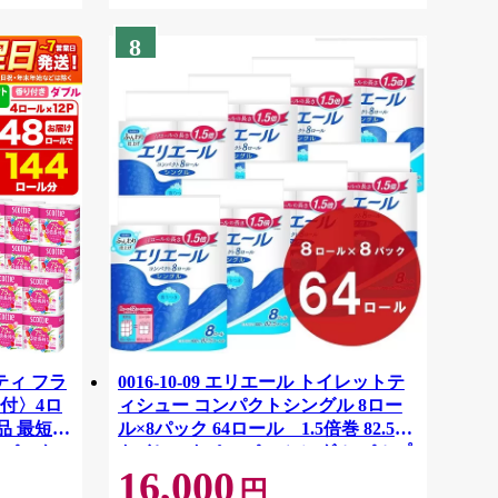
8
ティ フラ
0016-10-09 エリエール トイレットテ
付〉4ロ
ィシュー コンパクトシングル 8ロー
品 最短翌
ル×8パック 64ロール 1.5倍巻 82.5m
ーパック
トイレットペーパー シングル パルプ
16,000
紙クレシ
100％ 香りつき 日用品 消耗品 備蓄
円