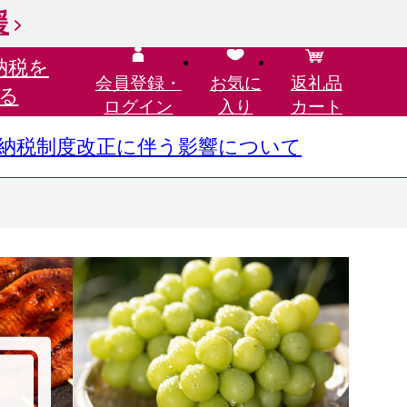
援
納税を
会員登録・
お気に
返礼品
る
ログイン
入り
カート
さと納税制度改正に伴う影響について