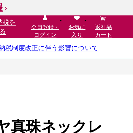
援
納税を
会員登録・
お気に
返礼品
る
ログイン
入り
カート
さと納税制度改正に伴う影響について
アコヤ真珠ネックレ