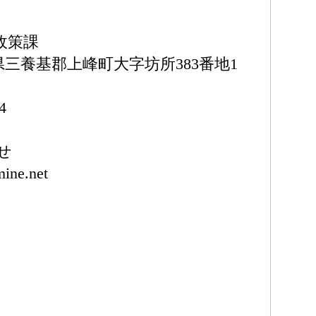
政策課
佐賀県三養基郡上峰町大字坊所383番地1
）
4
せ
ine.net