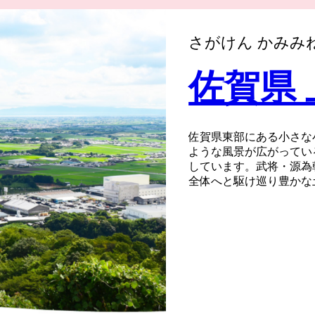
さがけん かみみ
佐賀県
佐賀県東部にある小さな
ような風景が広がってい
しています。武将・源為
全体へと駆け巡り豊かな
清らかな水に恵まれた肥
最高級。特に、町の南部
牛”は、全日本牛枝肉コ
るほどの逸品。口に入れ
ならではの食感です。
【～一時所得について～
寄附者へのお礼として特
該当します。