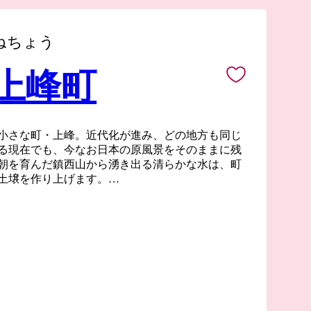
ねちょう
 上峰町
小さな町・上峰。近代化が進み、どの地方も同じ
る現在でも、今なお日本の原風景をそのままに残
朝を育んだ鎮西山から湧き出る清らかな水は、町
土壌を作り上げます。
沃な大地で育った作物や家畜は、もちろんどれも
で肥育を行っている黒毛和牛の最高級銘柄”佐賀
ンクールにて名誉賞（農林水産大臣賞）を受賞す
た瞬間のとろけるような肉質は最高級A5ランク
】
産品を送る場合がありますが、これは一時所得に