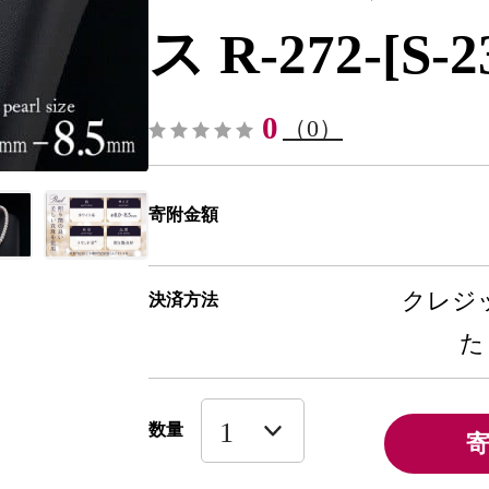
ス R-272-[S-
0
（0）
寄附金額
クレジッ
決済方法
た
数量