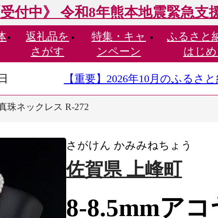
受付中》 令和8年熊本地震緊急支
体
返礼品を
特集・
キャ
ふるさと
さがす
ンペーン
はじめ
9日
【重要】2026年10月のふる
ヤ真珠ネックレス R-272
さがけん かみみねちょう
佐賀県 上峰町
8-8.5mm