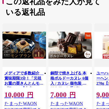
この返礼品をみた人が見て
いる返礼品
メディアで多数紹介
銅型で焼き上げる 本
ユーハ
賞味期限3分！「元祖
格ボルドーカヌレ 6個
ーヘ
お重の栗きんとんモン
入 / カヌレ 個包装 外
270g【
ブラン」 【未来のご
はカリッと香ばしい
10,000
7,000
9,0
褒美】スイーツ 栗 モ
中はもっちり ラム酒
円
円
ンブラン くりきんと
バニラ お取り寄せ ス
たまったWAON
たまったWAON
たまっ
ん デザート ご褒美 お
イーツ 焼き菓子 詰め
取り寄せ くり お菓子
合わせ ホワイトデー