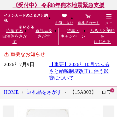
《受付中》 令和8年熊本地震緊急支援
イオンカードのふるさと納
税
お気に入り
返礼品カート
メニ
ュー
応援する
返礼品を
特集・
ふるさと納税
自治体をさが
さがす
キャンペーン
を
す
はじめる
重要なお知らせ
2026年7月9日
【重要】2026年10月のふる
さと納税制度改正に伴う影
響について
HOME
返礼品をさがす
【15A003】 ロ