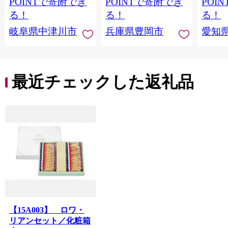
POINTで寄附でき
POINTで寄附でき
POI
菓子 F4N-2298
お返し 冷凍 手作り 化
る！
る！
る！
粧箱入り ギフト TAS
岐阜県中津川市
兵庫県豊岡市
愛知
BAKE
最近チェックした返礼品
【15A003】 ロワ・
リアンセット／化粧箱