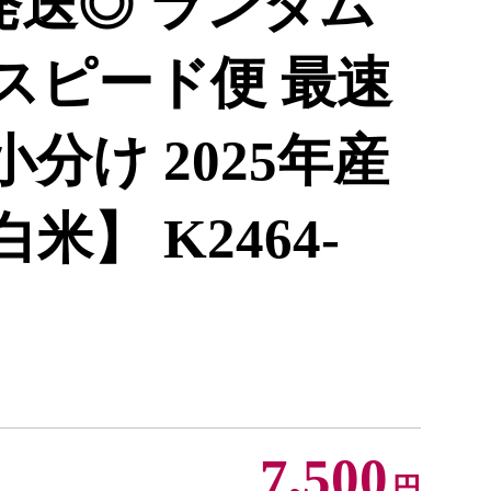
発送◎ ランダム
産スピード便 最速
小分け 2025年産
米】 K2464-
7,500
円