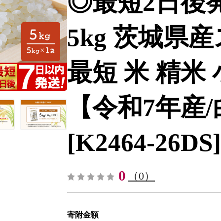
◎最短2日後
5kg 茨城県
最短 米 精米 
【令和7年産/白
[K2464-26DS]
0
（0）
寄附金額