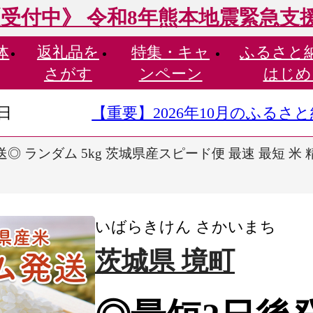
受付中》 令和8年熊本地震緊急支
体
返礼品を
特集・
キャ
ふるさと
さがす
ンペーン
はじめ
9日
【重要】2026年10月のふる
◎ ランダム 5kg 茨城県産スピード便 最速 最短 米 精米
いばらきけん さかいまち
茨城県 境町