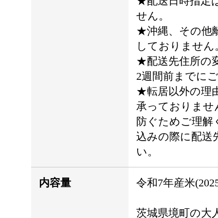
★配送日時指定
せん。
★沖縄、その他
しておりません
★配送先住所の
2週間前までに
★転居以外の理
承っておりませ
防ぐためご理解
込みの際に配送
い。
内容量
令和7年産米(202
茨城県境町の大