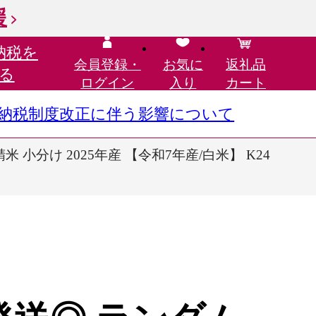
援
納税を
会員登録・
お気に
返礼品
る
ログイン
入り
カート
さと納税制度改正に伴う影響について
 小分け 2025年産 【令和7年産/白米】 K24