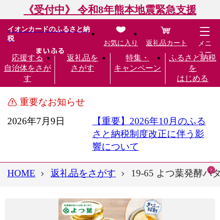
《受付中》 令和8年熊本地震緊急支援
イオンカードのふるさと納
税
お気に入り
返礼品カート
メニ
ュー
応援する
返礼品を
特集・
ふるさと納税
自治体をさが
さがす
キャンペーン
を
す
はじめる
重要なお知らせ
2026年7月9日
【重要】2026年10月のふる
さと納税制度改正に伴う影
響について
HOME
返礼品をさがす
19-65 よつ葉発酵バタ