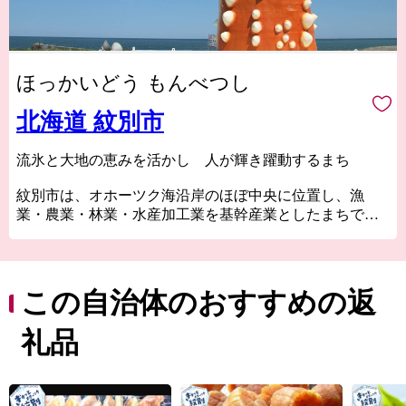
ほっかいどう もんべつし
北海道 紋別市
流氷と大地の恵みを活かし 人が輝き躍動するまち
紋別市は、オホーツク海沿岸のほぼ中央に位置し、漁
業・農業・林業・水産加工業を基幹産業としたまちで
す。
「紋別市」と言えば何と言っても「流氷」。沿岸を白一
色に埋めつくす雄大な景色は圧巻で、ガリンコ号と共に
北海道遺産に登録されています。
この自治体のおすすめの返
流氷がはぐくむ豊かな海で、毛ガニ・ズワイガニ・タラ
バガニの三大ガニのほか、ホタテ、鮭などの豊富な魚介
礼品
類を味わえます。
農業は、赤身のしっかりとした味が楽しめるオホーツク
はまなす牛などの酪農・畜産業を主体としています。