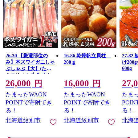
26-30 【厳選部位の
16-86 乾燥帆立貝柱
27-8
み】本ズワイガニしゃ
200ｇ
け200
600g
ぶしゃぶ【大】(たっ
ぷり1kg)｜ 生食可 お
26,000
16,000
27,
刺身
円
円
たまったWAON
たまったWAON
たまっ
POINTで寄附でき
POINTで寄附でき
POI
る！
る！
る！
北海道紋別市
北海道紋別市
北海