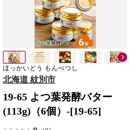
ほっかいどう もんべつし
北海道 紋別市
19-65 よつ葉発酵バター
(113g)（6個）-[19-65]