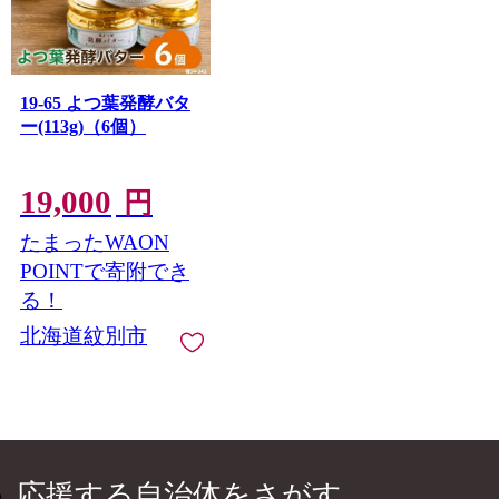
19-65 よつ葉発酵バタ
ー(113g)（6個）
19,000
円
たまったWAON
POINTで寄附でき
る！
北海道紋別市
応援する自治体をさがす