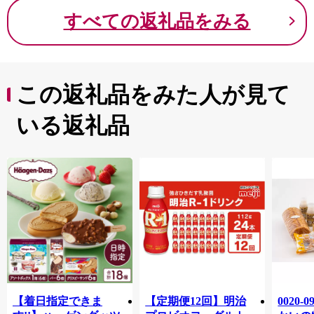
すべての返礼品をみる
この返礼品をみた人が見て
いる返礼品
【着日指定できま
【定期便12回】明治
0020-