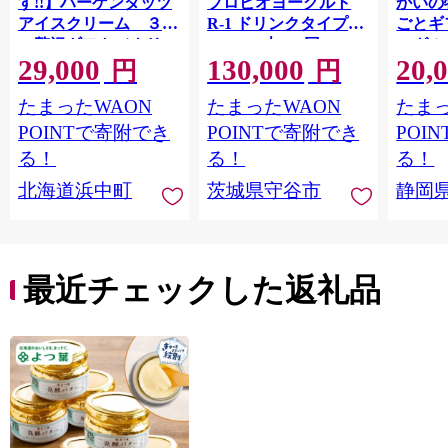
す!!】ハーゲンダッツ
プロビオヨーグルト
かいの
アイスクリーム ３種
R-1 ドリンクタイプ
ごとギ
の贅沢ギフト（クリス
112g×24本×12回 ヨー
ーグル
29,000
130,000
20,
ピー・バー・アソート
グルトドリンク◇
キ メ
円
円
ボックス）_H0016-123
ン チ
たまったWAON
たまったWAON
たまっ
POINTで寄附でき
POINTで寄附でき
POI
る！
る！
る！
北海道浜中町
茨城県守谷市
静岡
最近チェックした返礼品