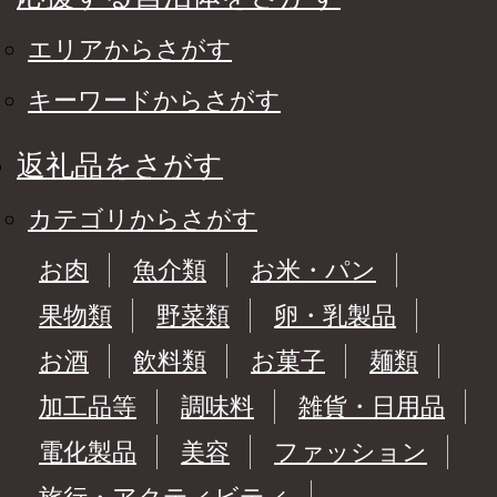
エリアからさがす
キーワードからさがす
返礼品をさがす
カテゴリからさがす
お肉
魚介類
お米・パン
果物類
野菜類
卵・乳製品
お酒
飲料類
お菓子
麺類
加工品等
調味料
雑貨・日用品
電化製品
美容
ファッション