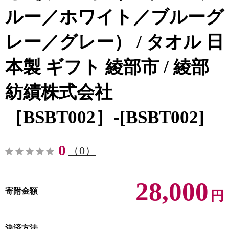
ルー／ホワイト／ブルーグ
レー／グレー） / タオル 日
本製 ギフト 綾部市 / 綾部
紡績株式会社
［BSBT002］-[BSBT002]
0
（0）
28,000
寄附金額
円
決済方法