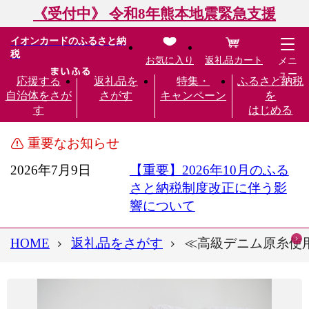
《受付中》 令和8年熊本地震緊急支援
イオンカードのふるさと納
税
お気に入り
返礼品カート
メニ
ュー
応援する
返礼品を
特集・
ふるさと納税
自治体をさが
さがす
キャンペーン
を
す
はじめる
重要なお知らせ
2026年7月9日
【重要】2026年10月のふる
さと納税制度改正に伴う影
響について
HOME
返礼品をさがす
≪高級デニム原糸使用