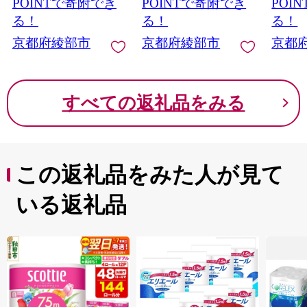
POINTで寄附でき
POINTで寄附でき
POI
る！
る！
る！
京都府綾部市
京都府綾部市
京都
すべての返礼品をみる
この返礼品をみた人が見て
いる返礼品