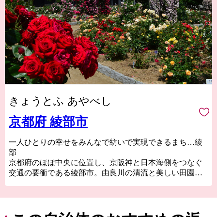
きょうとふ あやべし
京都府 綾部市
一人ひとりの幸せをみんなで紡いで実現できるまち…綾
部
京都府のほぼ中央に位置し、京阪神と日本海側をつなぐ
交通の要衝である綾部市。由良川の清流と美しい田園風
景や魅力あふれる里山に恵まれ、多様な産業が集積する
ものづくりのまちとして快適性と利便性を併せ持つ田園
都市です。
清らかな水と自然豊かな風土から四季折々に自慢の特産