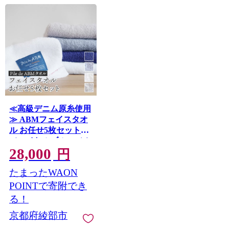
≪高級デニム原糸使用
≫ ABMフェイスタオ
ル お任せ5枚セット
（ロイヤルブルー／ホ
28,000
ワイト／ブルーグレー
円
／グレー） / タオル 日
たまったWAON
本製 ギフト 綾部市 /
綾部紡績株式会社
POINTで寄附でき
［BSBT002］
る！
京都府綾部市