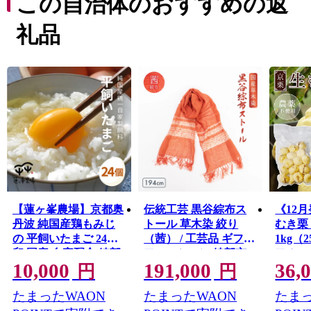
この自治体のおすすめの返
品が生産され、お米やお茶・丹波栗をはじめ、みず菜や
万願寺甘とうなどの京野菜、清流「由良川」で育った鮎
礼品
や丹波の猪肉も絶品です。
【蓮ヶ峯農場】京都奥
伝統工芸 黒谷綜布ス
《12
丹波 純国産鶏もみじ
トール 草木染 絞り
むき栗
の 平飼いたまご 24個 /
（茜） / 工芸品 ギフト
1kg（2
卵 国産 自家配合 綾部
ファッション 綾部市 /
フルーツ
10,000
191,000
36,
市 / 株式会社For youふ
黒谷和紙協同組合
エル・
円
円
ぁーむ［BSCA008］
［BSCX001］
［BSA
たまったWAON
たまったWAON
たまっ