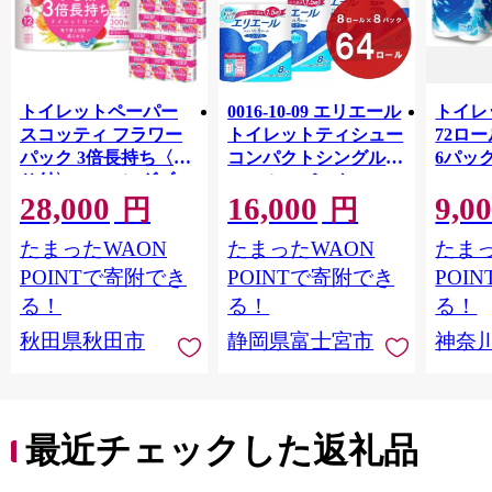
トイレットペーパー
0016-10-09 エリエール
トイレ
スコッティ フラワー
トイレットティシュー
72ロール
パック 3倍長持ち〈香
コンパクトシングル 8
6パック
り付〉4ロール(ダブ
ロール×8パック 64ロ
100m
28,000
16,000
9,0
ル)×12パック 日用品
ール 1.5倍巻 82.5m
FSC
円
円
最短翌日発送 [スコッ
トイレットペーパー
長巻タ
たまったWAON
たまったWAON
たまっ
ティ フラワーパック
シングル パルプ100％
100％
トイレットペーパー
香りつき 日用品 消耗
防災 
POINTで寄附でき
POINTで寄附でき
POI
日本製紙クレシア] 秋
品 備蓄
ペーパ
る！
る！
る！
田県秋田市
川県 
秋田県秋田市
静岡県富士宮市
神奈
トペー
活雑貨
れっと
ち 長
便利 
最近チェックした返礼品
コ ト
ー 人