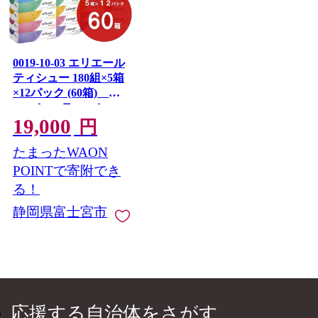
0019-10-03 エリエール
ティシュー 180組×5箱
×12パック (60箱) テ
ィッシュ ティッシュ
19,000
ペーパー ボックステ
円
ィッシュ パルプ100%
たまったWAON
日用品 消耗品 生活必
需品
POINTで寄附でき
る！
静岡県富士宮市
応援する自治体をさがす