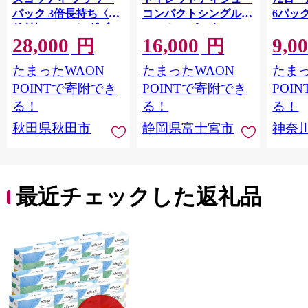
パック 3倍長持ち〈香
コンパクトシングル 8
6パック
り付〉4ロール(ダブ
ロール×8パック 64ロ
100m
28,000
16,000
9,0
ル)×12パック 日用品
ール 1.5倍巻 82.5m
FSC
円
円
最短翌日発送 [スコッ
トイレットペーパー
長巻タ
たまったWAON
たまったWAON
たまっ
ティ フラワーパック
シングル パルプ100％
100％
トイレットペーパー
香りつき 日用品 消耗
防災 
POINTで寄附でき
POINTで寄附でき
POI
日本製紙クレシア] 秋
品 備蓄
ペーパ
る！
る！
る！
田県秋田市
川県 
秋田県秋田市
静岡県富士宮市
神奈
トペー
活雑貨
れっと
ち 長
便利 
最近チェックした返礼品
コ ト
ー 人