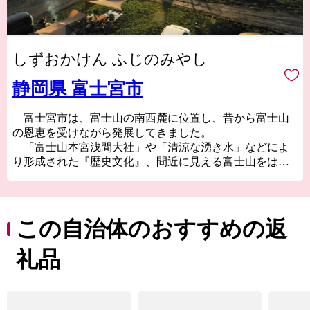
しずおかけん ふじのみやし
静岡県 富士宮市
富士宮市は、富士山の南西麓に位置し、昔から富士山
の恩恵を受けながら発展してきました。
「富士山本宮浅間大社」や「清涼な湧き水」などによ
り形成された『歴史文化』、間近に見える富士山をはじ
め、「朝霧高原」、「田貫湖」といった『美しい自然景
観』、名物「富士宮やきそば」や富士山の恵みを生かし
て生産された農産物、ニジマス、日本酒といった『美
食』など、様々な美しさに彩られたまちです。
この自治体のおすすめの返
様々なアウトドアアクティビティを楽しんだり、静岡
県富士山世界遺産センターや富士山本宮浅間大社などを
礼品
巡りながら、世界文化遺産「富士山」に想いを馳せた
り…楽しみ方も様々。
ぜひ富士宮市へ足を運んでいただき、魅力を感じてい
ただけたら幸いです。