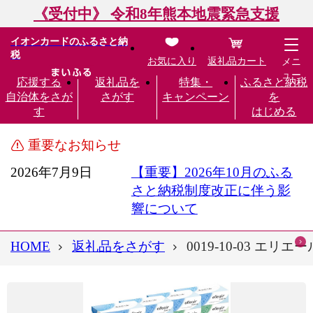
《受付中》 令和8年熊本地震緊急支援
イオンカードのふるさと納
税
お気に入り
返礼品カート
メニ
ュー
応援する
返礼品を
特集・
ふるさと納税
自治体をさが
さがす
キャンペーン
を
す
はじめる
重要なお知らせ
2026年7月9日
【重要】2026年10月のふる
さと納税制度改正に伴う影
響について
HOME
返礼品をさがす
0019-10-03 エ