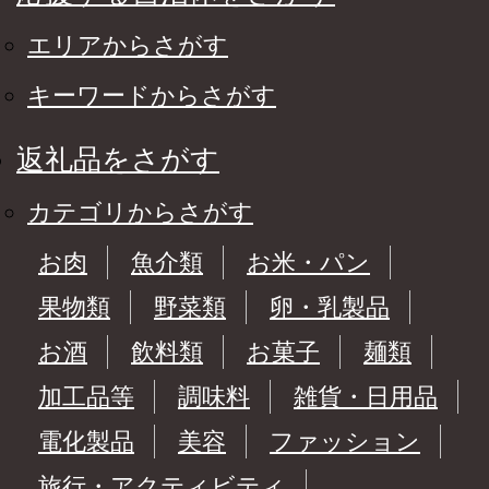
エリアからさがす
キーワードからさがす
返礼品をさがす
カテゴリからさがす
お肉
魚介類
お米・パン
果物類
野菜類
卵・乳製品
お酒
飲料類
お菓子
麺類
加工品等
調味料
雑貨・日用品
電化製品
美容
ファッション
旅行・アクティビティ