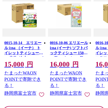
0015-10-14 エリエー
0016-10-06 エリエール
0016-
ル i:na （イーナ） ト
i:na (イーナ) ソフトパ
ル i:
イレットティシュー
ックティシュー 150組
イレッ
3.2倍巻 ダブル 8R×4パ
10個×5パック (50個)
フラワー
15,000
16,000
16,
ック 32個 【ハーフケ
【ハーフケース】 ソ
倍巻 ダ
円
円
ース】 80m 32ロール
フトパック ティッシ
ク 32
たまったWAON
たまったWAON
たまっ
ダブル トイレットペ
ュペーパー
ス】 7
ーパー
トイレ
POINTで寄附でき
POINTで寄附でき
POI
る！
る！
る！
静岡県富士宮市
静岡県富士宮市
静岡