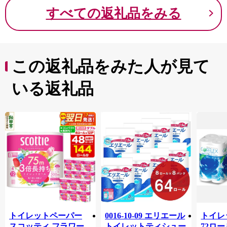
すべての返礼品をみる
この返礼品をみた人が見て
いる返礼品
トイレットペーパー
0016-10-09 エリエール
トイレ
スコッティ フラワー
トイレットティシュー
72ロール