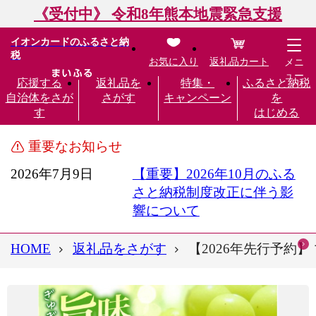
《受付中》 令和8年熊本地震緊急支援
イオンカードのふるさと納
税
お気に入り
返礼品カート
メニ
ュー
応援する
返礼品を
特集・
ふるさと納税
自治体をさが
さがす
キャンペーン
を
す
はじめる
重要なお知らせ
2026年7月9日
【重要】2026年10月のふる
さと納税制度改正に伴う影
響について
HOME
返礼品をさがす
【2026年先行予約】