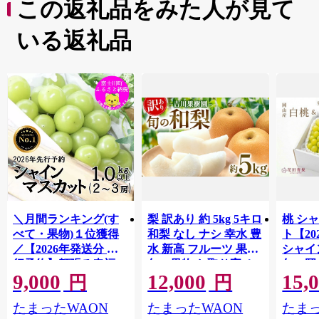
この返礼品をみた人が見て
いる返礼品
＼月間ランキング(す
梨 訳あり 約 5kg 5キロ
桃 シ
べて・果物)１位獲得
和梨 なし ナシ 幸水 豊
ト【2
／【2026年発送分 先
水 新高 フルーツ 果物
シャイ
行予約】頬張る幸福
旬の果物 お取り寄せ
旬の岡山
9,000
12,000
15,
感 〜緑の宝石・ シ
グルメ 美味しい 甘い
品｜ 
円
円
ャインマスカット 〜
人気 おすすめ 吉川果
もも 桃 
たまったWAON
たまったWAON
たまっ
１ｋｇ以上（２〜３
樹園 宮城県 角田市
旬 シ