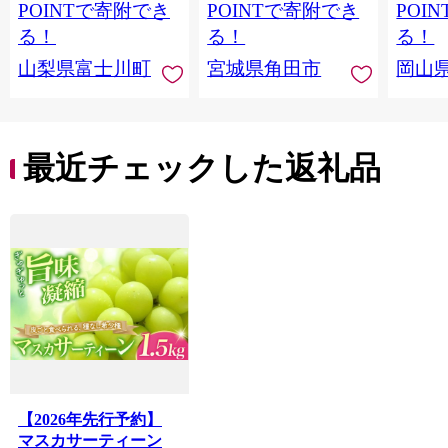
房） フルーツ 山梨県
【先行予約（2026年発
ト 果物
POINTで寄附でき
POINTで寄附でき
POI
産 果物 くだもの シャ
送分）】
ーチ 
る！
る！
る！
イン マスカット ぶど
限定 令
山梨県富士川町
宮城県角田市
岡山
う ブドウ 葡萄 大粒 種
mom
なし 先行予約 富士川
ット 
町 10000円 一万円
白桃 
9000円 九千円
マスカ
フルー
最近チェックした返礼品
ット 
【hnds
【2026年先行予約】
マスカサーティーン