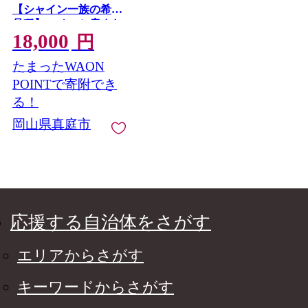
【シャイン一族の希少
品種】 1.5㎏（3房また
18,000
は4房） 高級 シャイン
円
マスカット よしだ葡
たまったWAON
萄園 朝どれ直送【10
月上旬～10月下旬頃に
POINTで寄附でき
順次発送】/ ぶどう シ
る！
ャインマスカット 果
岡山県真庭市
物フルーツ 贈答品 贈
り物 岡山県 真庭市
【ysdb005】
応援する自治体をさがす
エリアからさがす
キーワードからさがす