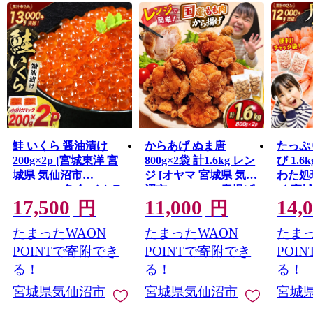
い。
鮭 いくら 醤油漬け
からあげ ぬま唐
たっぷ
200g×2p [宮城東洋 宮
800g×2袋 計1.6kg レン
び 1.6k
城県 気仙沼市
ジ [オヤマ 宮城県 気仙
わた処
20563341] 魚介 イクラ
沼市 20565702] 唐揚げ
イ 宮
17,500
11,000
14,
さけ サケ 鮭 冷凍 小分
冷凍 レンチン レンジ
20564
円
円
け 醤油 鮭卵 鮭いくら
調理 簡単調理 調理済
き海老
たまったWAON
たまったWAON
たまっ
み から揚げ 鶏 鶏肉 冷
業務用
凍食品 お弁当 弁当 お
えび 
POINTで寄附でき
POINTで寄附でき
POI
かず お惣菜 惣菜 おつ
ビ 海
る！
る！
る！
まみ 感想
宮城県気仙沼市
宮城県気仙沼市
宮城