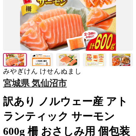
みやぎけん けせんぬまし
宮城県 気仙沼市
訳あり ノルウェー産 アト
ランティック サーモン
600g 柵 おさしみ用 個包装