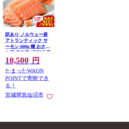
訳あり ノルウェー産
アトランティック サ
ーモン 600g 柵 おさし
み用 個包装 [足利本店
10,500
宮城県 気仙沼市
円
20565614] 鮭 さけ サケ
たまったWAON
サーモン 生食用 おつ
まみ 冷凍 小分け アト
POINTで寄附でき
ランティックサーモン
る！
真空包装
宮城県気仙沼市