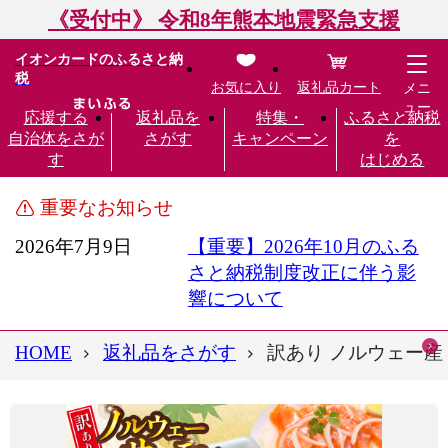
《受付中》 令和8年熊本地震緊急支援
イオンカードのふるさと納
税
お気に入り
返礼品カート
メニ
ュー
応援する
返礼品を
特集・
ふるさと納税
自治体をさが
さがす
キャンペーン
を
す
はじめる
重要なお知らせ
2026年7月9日
【重要】2026年10月のふる
さと納税制度改正に伴う影
響について
HOME
返礼品をさがす
訳あり ノルウェー産 