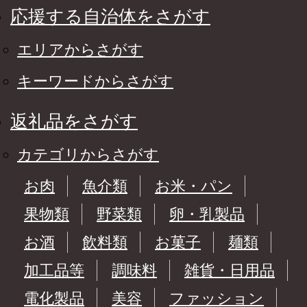
応援する自治体をさがす
エリアからさがす
キーワードからさがす
返礼品をさがす
カテゴリからさがす
お肉
魚介類
お米・パン
果物類
野菜類
卵・乳製品
お酒
飲料類
お菓子
麺類
加工品等
調味料
雑貨・日用品
電化製品
美容
ファッション