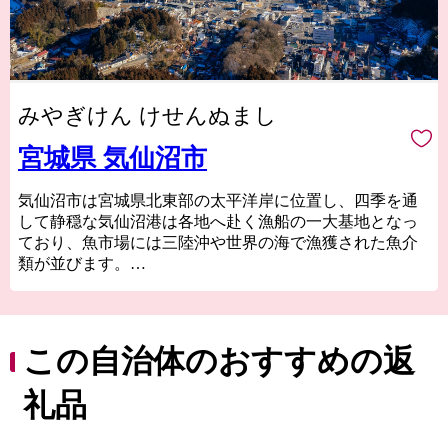
みやぎけん けせんぬまし
宮城県 気仙沼市
気仙沼市は宮城県北東部の太平洋岸に位置し、四季を通
して静穏な気仙沼港は各地へ赴く漁船の一大基地となっ
ており、魚市場には三陸沖や世界の海で漁獲された魚介
類が並びます。
気仙沼の代名詞ともいえるフカヒレや水揚げ日本一を誇
る生鮮カツオなどの海産物のほか、地元特産の農産物や
Ｂ級グルメとして
人気の気仙沼ホルモンなどがあり、美食の街としての一
この自治体のおすすめの返
面も持っています。
東日本大震災では大きな被害を受けましたが、温かい御
礼品
支援により一歩ずつ復興の道を歩んでいます。「世界と
繋がる港町」を目指して進む気仙沼市を応援してくださ