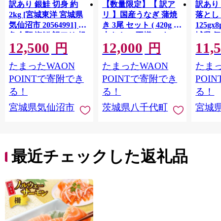
訳あり 銀鮭 切身 約
【数量限定】【 訳ア
訳あり
2kg [宮城東洋 宮城県
リ 】国産うなぎ 蒲焼
落とし 
気仙沼市 20564991] 鮭
き 3尾 セット ( 420g )
125gx
魚介類 海鮮 訳アリ 規
大きさ の不揃い タ
城県 
12,500
12,000
11,
格外 不揃い さけ サケ
レ・山椒付き ウナギ
20564
円
円
鮭切身 シャケ 切り身
鰻 ふぞろい 不揃い う
お刺し
たまったWAON
たまったWAON
たまっ
冷凍 家庭用 おかず 弁
な重 ひつまぶし 人気
生 生
当 支援 サーモン 銀鮭
茨城 八千代町 ふるさ
鮭 銀鮭
POINTで寄附でき
POINTで寄附でき
POI
切り身 魚 わけあり
と納税 冷凍 [SF951ya]
介
る！
る！
る！
宮城県気仙沼市
茨城県八千代町
宮城
最近チェックした返礼品