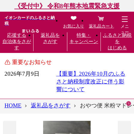
《受付中》 令和8年熊本地震緊急支援
イオンカードのふるさと納
税
お気に入り
返礼品カート
メニ
ュー
応援する
返礼品を
特集・
ふるさと納税
自治体をさが
さがす
キャンペーン
を
す
はじめる
重要なお知らせ
2026年7月9日
【重要】2026年10月のふる
さと納税制度改正に伴う影
響について
HOME
返礼品をさがす
おやつ便 米粉マドレー