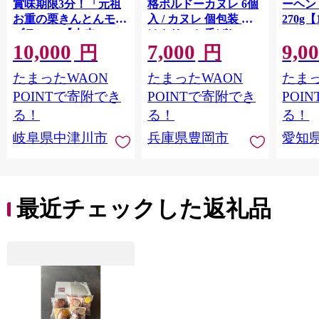
賞味期限3分！「元祖
格ボルドーカヌレ 6個
ーヘ
お重の栗きんとんモン
入 / カヌレ 個包装 外
270g【
ブラン」 【未来のご
はカリッと香ばしい
10,000
7,000
9,0
褒美】スイーツ 栗 モ
中はもっちり ラム酒
円
円
ンブラン くりきんと
バニラ お取り寄せ ス
たまったWAON
たまったWAON
たまっ
ん デザート ご褒美 お
イーツ 焼き菓子 詰め
取り寄せ くり お菓子
合わせ ホワイトデー
POINTで寄附でき
POINTで寄附でき
POI
菓子 F4N-2298
お返し 冷凍 手作り 化
る！
る！
る！
粧箱入り ギフト TAS
岐阜県中津川市
兵庫県豊岡市
愛知
BAKE
最近チェックした返礼品