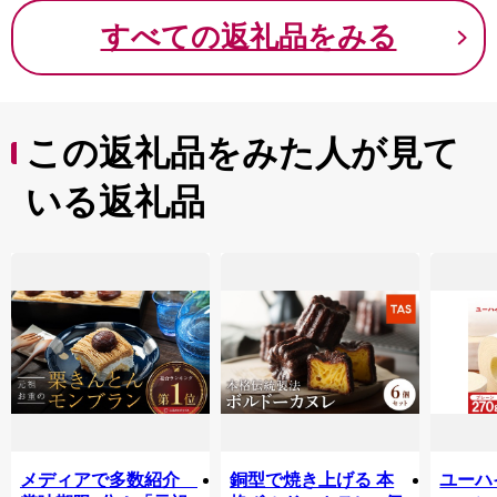
すべての返礼品をみる
この返礼品をみた人が見て
いる返礼品
メディアで多数紹介
銅型で焼き上げる 本
ユーハ