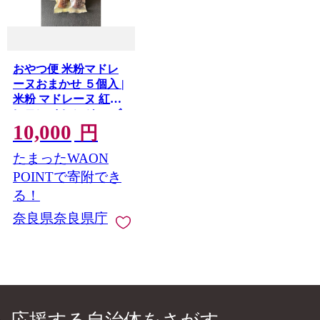
おやつ便 米粉マドレ
ーヌおまかせ ５個入 |
米粉 マドレーヌ 紅茶
レモン オレンジ ユズ
10,000
＆チョコ 季節のマド
円
レーヌ
たまったWAON
POINTで寄附でき
る！
奈良県奈良県庁