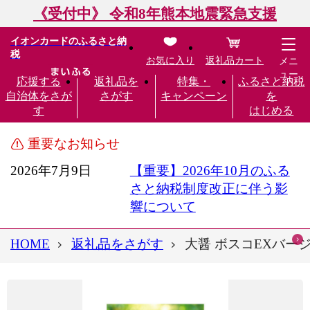
《受付中》 令和8年熊本地震緊急支援
イオンカードのふるさと納
税
お気に入り
返礼品カート
メニ
ュー
応援する
返礼品を
特集・
ふるさと納税
自治体をさが
さがす
キャンペーン
を
す
はじめる
重要なお知らせ
2026年7月9日
【重要】2026年10月のふる
さと納税制度改正に伴う影
響について
HOME
返礼品をさがす
大醤 ボスコEXバー