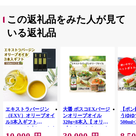
は、さまざまな伝統産品が生まれました。堺が誇る特産
品をお届けします。
この返礼品をみた人が見て
いる返礼品
エキストラバージン
大醤 ボスコEXバージ
【ポン
（EXV）オリーブオイ
ンオリーブオイル
うゆゆ
ル3本入ギフト
320g×8本入【 オリー
500ml
（150ml×３本）スペイ
ブオイル オイル エキ
10,000
30,000
8,5
ン産
ストラバージンオリー