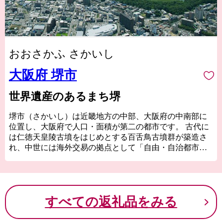
おおさかふ さかいし
大阪府 堺市
世界遺産のあるまち堺
堺市（さかいし）は近畿地方の中部、大阪府の中南部に
位置し、大阪府で人口・面積が第二の都市です。 古代に
は仁徳天皇陵古墳をはじめとする百舌鳥古墳群が築造さ
れ、中世には海外交易の拠点として「自由・自治都市」
を形成し、わが国の経済、文化の中心地として繁栄して
きました。戦後、臨海コンビナートと泉北ニュータウン
の造成により、現在の姿に。約83万人の人口を有する政
令指定都市・堺は、南大阪の中核的都市として、関西の
すべての返礼品をみる
文化・経済を牽引しています。
かつて「東洋のベニス」と呼ばれ、一大貿易都市として
世界各地から多くの人・モノ・情報が集まった堺から