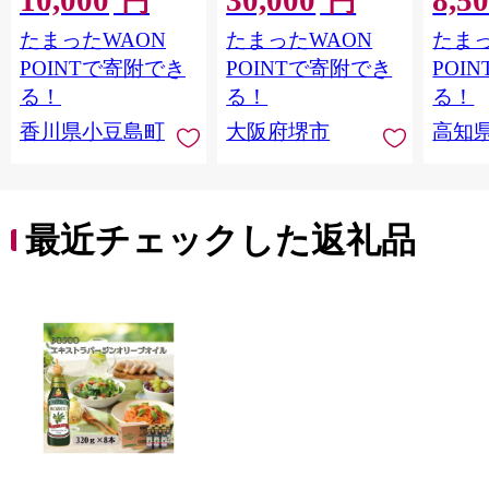
円
円
ブオイル エクストラ
たまったWAON
たまったWAON
たまっ
バージン エキストラ
バージンオイル 調味
POINTで寄附でき
POINTで寄附でき
POI
料 高品質 ヘルシー サ
る！
る！
る！
ラダ パスタ 洋食 人気
香川県小豆島町
大阪府堺市
高知
おすすめ 送料無料 大
阪府 堺市】
最近チェックした返礼品