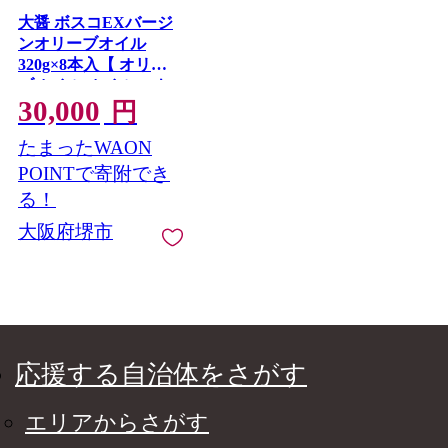
大醤 ボスコEXバージ
ンオリーブオイル
320g×8本入【 オリー
ブオイル オイル エキ
30,000
ストラバージンオリー
円
ブオイル エクストラ
たまったWAON
バージン エキストラ
バージンオイル 調味
POINTで寄附でき
料 高品質 ヘルシー サ
る！
ラダ パスタ 洋食 人気
大阪府堺市
おすすめ 送料無料 大
阪府 堺市】
応援する自治体をさがす
エリアからさがす