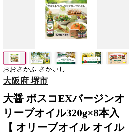
おおさかふ さかいし
大阪府 堺市
大醤 ボスコEXバージンオ
リーブオイル320g×8本入
【 オリーブオイル オイル