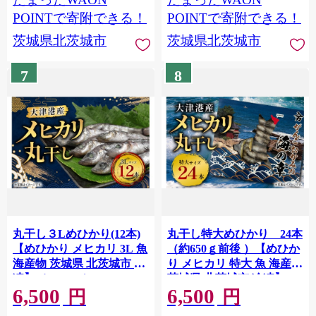
POINTで寄附できる！
POINTで寄附できる！
茨城県北茨城市
茨城県北茨城市
7
8
丸干し３Lめひかり(12本)
丸干し特大めひかり 24本
【めひかり メヒカリ 3L 魚
（約650ｇ前後 ）【めひか
海産物 茨城県 北茨城市 冷
り メヒカリ 特大 魚 海産物
凍】（DM002）
茨城県 北茨城市 冷凍】
6,500
6,500
（DM003）
円
円