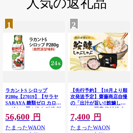
人気の返礼品
1
2
ラカントS シロップ
【先行予約】【10月より順
P280g【27019】【サラヤ
次発送予定】齋藤商店自慢
SARAYA 糖類ゼロ カロリ
の「出汁が旨い‼鮟鱇しゃ
ーダウン 置き換え 砂糖 料
ぶしゃぶ」国産 海鮮鍋 名
56,600
7,400
理 糖質制限 糖質コントロ
物 お取り寄せ 北茨城 冬の
円
円
ール ロカボ エリスリトー
味覚 あんこう専門店
たまったWAON
たまったWAON
(AY005)
ル saraya 茨城県 北茨城