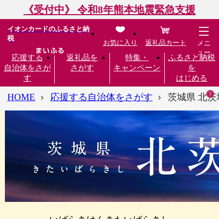
《受付中》 令和8年熊本地震緊急支援
イオンカードのふるさと納
税
お気に入り
返礼品カート
メニ
ュー
応援する
返礼品を
特集・
ふるさと納税
自治体をさが
さがす
キャンペーン
を
す
はじめる
HOME
応援する自治体をさがす
茨城県 北茨