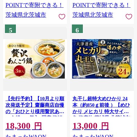
POINTで寄附できる！
POINTで寄附できる！
茨城県北茨城市
茨城県北茨城市
5
6
【先行予約】【10月より順
丸干し超特大めひかり 24
次発送予定】齋藤商店自慢
本（約850ｇ前後 ）【めひ
の「おひとり様用贅沢あん
かり メヒカリ 特大サイズ
こう鍋」(3個入) 国産 海鮮
魚 海産物 茨城県 北茨城市
18,300
13,000
鍋 名物 お取り寄せ 北茨城
冷凍】（DM001）
円
円
冬の味覚 あんこう専門店
たまったWAON
たまったWAON
(AY004)