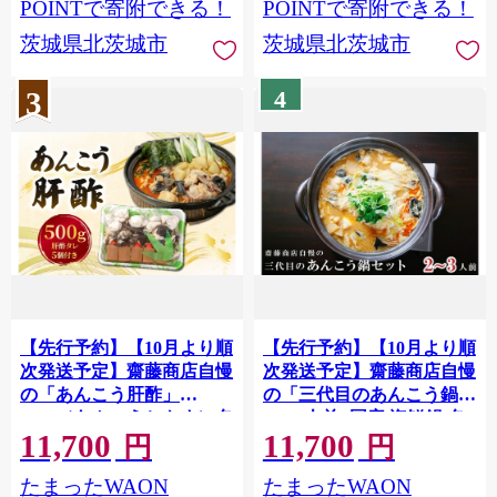
市】(AP210)
POINTで寄附できる！
POINTで寄附できる！
茨城県北茨城市
茨城県北茨城市
3
4
【先行予約】【10月より順
【先行予約】【10月より順
次発送予定】齋藤商店自慢
次発送予定】齋藤商店自慢
の「あんこう肝酢」
の「三代目のあんこう鍋」
500g（あんこうともす）名
(2～3人前) 国産 海鮮鍋 名
11,700
11,700
物 郷土料理 北茨城 冬の味
物 お取り寄せ 北茨城 冬の
円
円
覚 あん肝 あんこう専門店
味覚 あんこう専門店
たまったWAON
たまったWAON
(AY002)
(AY003)