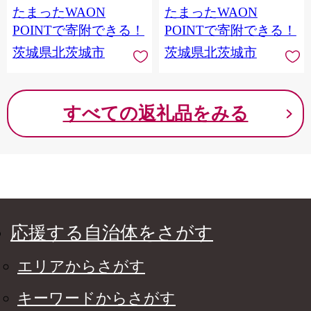
たまったWAON
たまったWAON
県 北茨城市】(AK206)
北茨城市】(AK205)
POINTで寄附できる！
POINTで寄附できる！
茨城県北茨城市
茨城県北茨城市
すべての返礼品をみる
応援する自治体をさがす
エリアからさがす
キーワードからさがす