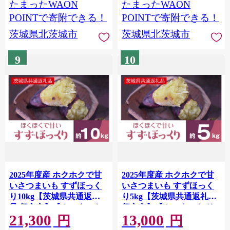
たまったWAON
たまったWAON
POINTで寄附できる！
POINTで寄附できる！
茨城県北茨城市
茨城県北茨城市
9
10
2025年度産 ホクホクで甘
2025年度産 ホクホクで甘
いさつまいも すずほっく
いさつまいも すずほっく
り10kg【茨城県共通返礼
り5kg【茨城県共通返礼品/
品/行方市】【さつまいも
行方市】【さつまいも サ
21,300
13,000
サツマイモ 芋 お芋 甘い ホ
ツマイモ 芋 お芋 甘い ホク
円
円
クホク 美味しい 大量 茨城
ホク 美味しい 大量 茨城県