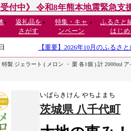
受付中》 令和8年熊本地震緊急支
体
返礼品を
特集・
キャ
ふるさと
さがす
ンペーン
はじめ
9日
【重要】2026年10月のふる
製 ジェラート ( メロン ・ 栗 各1個 ) 計 2000ml
いばらきけん やちよまち
茨城県 八千代町