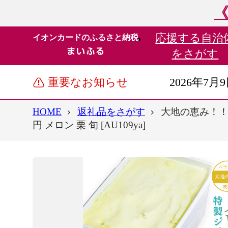
《
応援する
自治
イオンカードのふるさと納税
をさがす
重要なお知らせ
2026年7月
HOME
返礼品をさがす
大地の恵み！！ 特
円 メロン 栗 旬 [AU109ya]