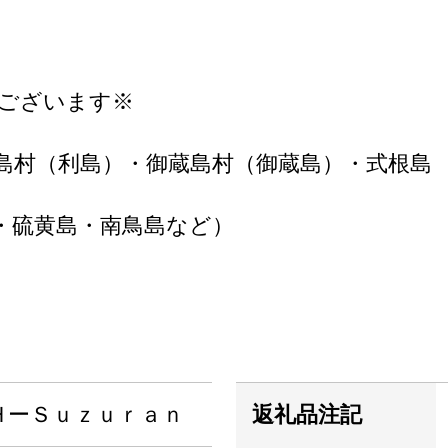
がございます※
島村（利島）・御蔵島村（御蔵島）・式根島
・硫黄島・南鳥島など）
ＨーＳｕｚｕｒａｎ
返礼品注記