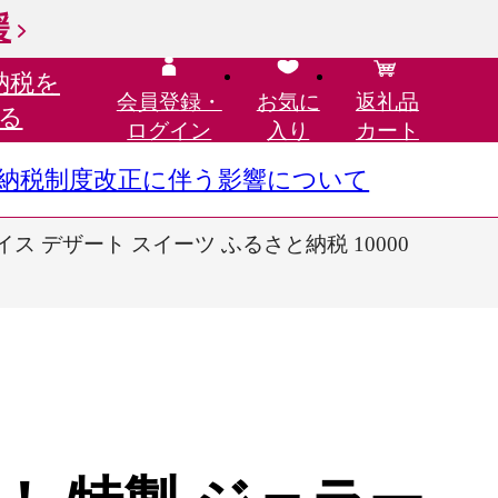
援
納税を
会員登録・
お気に
返礼品
る
ログイン
入り
カート
さと納税制度改正に伴う影響について
 アイス デザート スイーツ ふるさと納税 10000