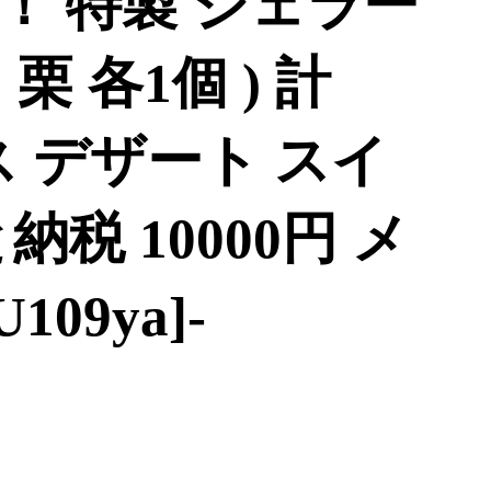
！ 特製 ジェラー
 栗 各1個 ) 計
イス デザート スイ
税 10000円 メ
109ya]-