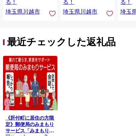
る！
る！
る！
埼玉県川越市
埼玉県川越市
埼玉
最近チェックした返礼品
《肝付町に居住の方限
定》郵便局のみまもり
サービス「みまもり訪