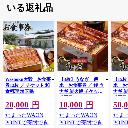
いる返礼品
Washoku大穀 お食事
【3枚】うなぎ 傳
【15
券12枚 ／ チケット 和
米 お食事券 ／ 鰻 ウ
米 お
食料理 埼玉県
ナギ 炭火焼 チケット
ナギ 
埼玉県
埼玉県
20,000
10,000
50,
円
円
たまったWAON
たまったWAON
たまっ
POINTで寄附でき
POINTで寄附でき
POI