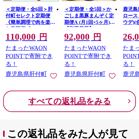
＜定期便・全6回＞肝
＜定期便・全5回＞か
鹿児島
付町セレクト定期便
ごしま黒豚まんぞく定
ロース
《簡単調理で肉を楽し
期便A (月1回×5ヶ月)
ウデ)(合
む定期便B》
【和田養豚】
110,000
92,000
26,
円
円
たまったWAON
たまったWAON
たまっ
POINTで寄附でき
POINTで寄附でき
POI
る！
る！
る！
鹿児島県肝付町
鹿児島県肝付町
鹿児
すべての返礼品をみる
この返礼品をみた人が見て