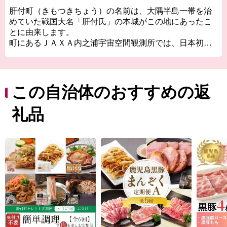
肝付町（きもつきちょう）の名前は、大隅半島一帯を治
めていた戦国大名「肝付氏」の本城がこの地にあったこ
とに由来します。
町にあるＪＡＸＡ内之浦宇宙空間観測所では、日本初の
人工衛星「おおすみ」や世界初、小惑星からのサンプル
リターンを実現した小惑星探査機「はやぶさ」など日本
の宇宙開発の基礎を築いた実験が数多く行われてきまし
た。ロケットの見学席からは打上げ直後にくる地響きと
この自治体のおすすめの返
「バリバリ」という空を引き裂くような音を間近で感じ
ることができます。
礼品
約900年の歴史を誇る肝付町の流鏑馬（やぶさめ）の射手
は毎年中学2年生の男子から選出されます。約1か月半練
習を重ね、馬上から手放しで弓を射るその成長の姿は感
動を覚えます。
他にもウミガメが産卵に訪れる海岸や手つかずの樹木が
残る照葉樹林帯など史跡と自然が見どころ満載です。