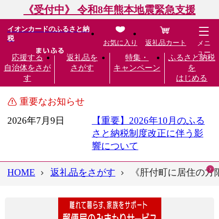
《受付中》 令和8年熊本地震緊急支援
イオンカードのふるさと納
税
お気に入り
返礼品カート
メニ
ュー
応援する
返礼品を
特集・
ふるさと納税
自治体をさが
さがす
キャンペーン
を
す
はじめる
重要なお知らせ
2026年7月9日
【重要】2026年10月のふる
さと納税制度改正に伴う影
響について
HOME
返礼品をさがす
《肝付町に居住の方