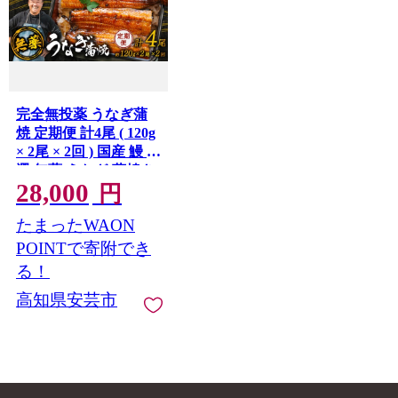
完全無投薬 うなぎ蒲
焼 定期便 計4尾 ( 120g
× 2尾 × 2回 ) 国産 鰻 厳
選 無薬 うなぎ 蒲焼き
28,000
かば焼き 人気 特製タ
円
レ 鰻蒲焼き 湯煎 簡単
たまったWAON
調理 タレ 山椒 セット
旨味 風味 うな重 土用
POINTで寄附でき
の丑の日 夏バテ対策
る！
ギフト 贈り物 贈答 お
高知県安芸市
取り寄せ グルメ 高級
うなぎ料理 こだわり
うな丼 ひつまぶし 冷
凍 高知県産 ランキン
グ おすすめ 西岡養鰻
安芸市 高知県