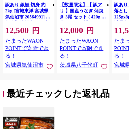
訳あり 銀鮭 切身 約
【数量限定】【 訳ア
訳あり
2kg [宮城東洋 宮城県
リ 】国産うなぎ 蒲焼
落とし 
気仙沼市 20564991] 鮭
き 3尾 セット ( 420g )
125gx
魚介類 海鮮 訳アリ 規
大きさ の不揃い タ
城県 
12,500
12,000
11,
格外 不揃い さけ サケ
レ・山椒付き ウナギ
20564
円
円
鮭切身 シャケ 切り身
鰻 ふぞろい 不揃い う
お刺し
たまったWAON
たまったWAON
たまっ
冷凍 家庭用 おかず 弁
な重 ひつまぶし 人気
生 生
当 支援 サーモン 銀鮭
茨城 八千代町 ふるさ
鮭 銀鮭
POINTで寄附でき
POINTで寄附でき
POI
切り身 魚 わけあり
と納税 冷凍 [SF951ya]
介
る！
る！
る！
宮城県気仙沼市
茨城県八千代町
宮城
最近チェックした返礼品