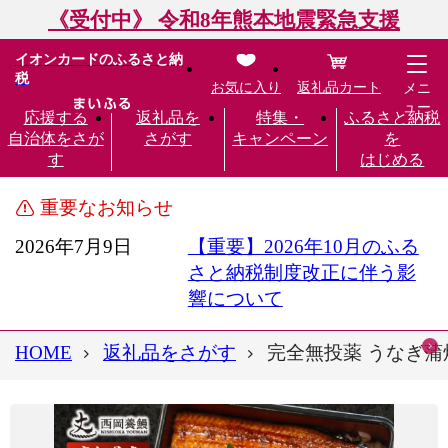
《受付中》 令和8年熊本地震緊急支援
イオンカードのふるさと納
税
お気に入り
返礼品カート
メニ
ュー
応援する
返礼品を
特集・
ふるさと納税
自治体をさが
さがす
キャンペーン
を
す
はじめる
重要なお知らせ
2026年7月9日
【重要】2026年10月のふる
さと納税制度改正に伴う影
響について
HOME
返礼品をさがす
完全無投薬 うなぎ蒲焼 