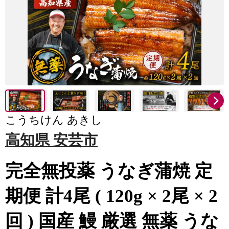
こうちけん あきし
高知県 安芸市
完全無投薬 うなぎ蒲焼 定
期便 計4尾 ( 120g × 2尾 × 2
回 ) 国産 鰻 厳選 無薬 うな