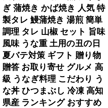
ぎ 蒲焼き かば焼き 人気 特
製タレ 鰻蒲焼き 湯煎 簡単
調理 タレ 山椒 セット 旨味
風味 うな重 土用の丑の日
夏バテ対策 ギフト 贈り物
贈答 お取り寄せ グルメ 高
級 うなぎ料理 こだわり う
な丼 ひつまぶし 冷凍 高知
県産 ランキング おすすめ