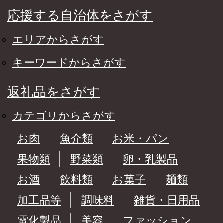
応援する自治体をさがす
エリアからさがす
キーワードからさがす
返礼品をさがす
カテゴリからさがす
お肉
魚介類
お米・パン
果物類
野菜類
卵・乳製品
お酒
飲料類
お菓子
麺類
加工品等
調味料
雑貨・日用品
電化製品
美容
ファッション