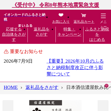
《受付中》 令和8年熊本地震緊急支援
イオンカードのふるさと納
税
お気に入り
返礼品カート
メニ
ュー
応援する
返礼品を
特集・
ふるさと納税
自治体をさが
さがす
キャンペーン
を
す
はじめる
重要なお知らせ
2026年7月9日
【重要】2026年10月のふる
さと納税制度改正に伴う影
響について
HOME
返礼品をさがす
日本酒信濃屋飲み比べセッ