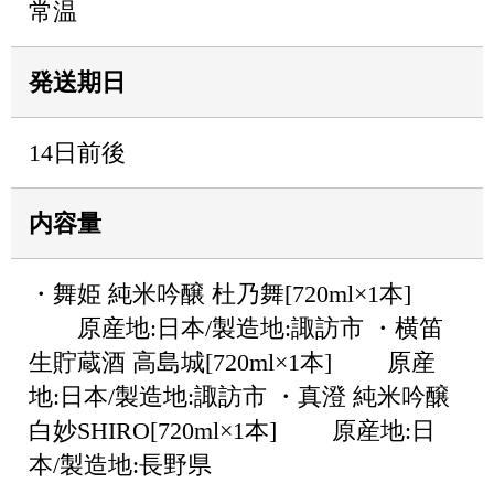
常温
発送期日
14日前後
内容量
・舞姫 純米吟醸 杜乃舞[720ml×1本]
原産地:日本/製造地:諏訪市 ・横笛
生貯蔵酒 高島城[720ml×1本] 原産
地:日本/製造地:諏訪市 ・真澄 純米吟醸
白妙SHIRO[720ml×1本] 原産地:日
本/製造地:長野県