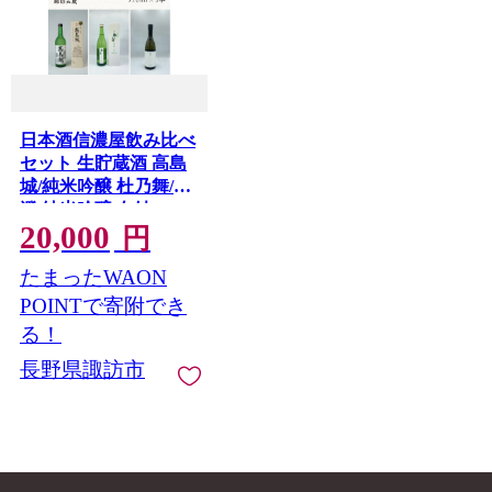
日本酒信濃屋飲み比べ
セット 生貯蔵酒 高島
城/純米吟醸 杜乃舞/真
澄 純米吟醸 白妙
20,000
SHIRO[720ml×3本]/信
円
濃屋 舞姫 横笛 真澄 諏
たまったWAON
訪五蔵 日本酒 酒 お酒
飲み比べ セット おす
POINTで寄附でき
すめ日本酒 おすすめ
る！
酒 おすすめお酒 信州
長野県諏訪市
長野県 諏訪市 諏訪
[10-38]