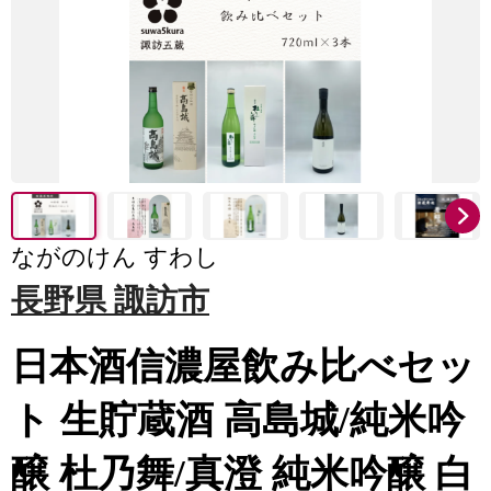
ながのけん すわし
長野県 諏訪市
日本酒信濃屋飲み比べセッ
ト 生貯蔵酒 高島城/純米吟
醸 杜乃舞/真澄 純米吟醸 白