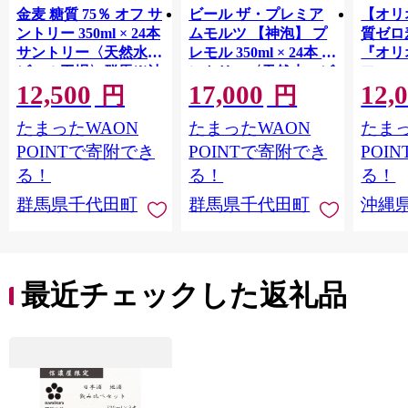
金麦 糖質 75％ オフ サ
ビール ザ・プレミア
【オリ
ントリー 350ml × 24本
ムモルツ 【神泡】 プ
質ゼロ
サントリー〈天然水の
レモル 350ml × 24本 サ
『オリ
ビール工場〉群馬※沖
ントリー〈天然水のビ
フ』(35
12,500
17,000
12,
縄・離島地域へのお届
ール工場〉群馬※沖
泡酒 
円
円
け不可
縄・離島地域へのお届
1ケー
たまったWAON
たまったWAON
たまっ
け不可
ロ ゼ
麦芽3
POINTで寄附でき
POINTで寄附でき
POI
化した
る！
る！
る！
すめ 
群馬県千代田町
群馬県千代田町
沖縄
重瀬【
最近チェックした返礼品