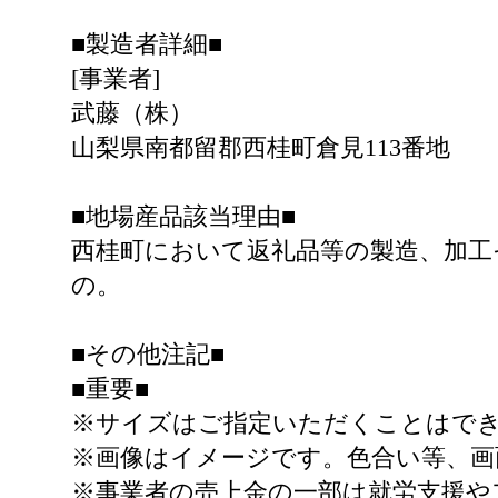
■製造者詳細■
[事業者]
武藤（株）
山梨県南都留郡西桂町倉見113番地
■地場産品該当理由■
西桂町において返礼品等の製造、加工
の。
■その他注記■
■重要■
※サイズはご指定いただくことはで
※画像はイメージです。色合い等、画
※事業者の売上金の一部は就労支援や