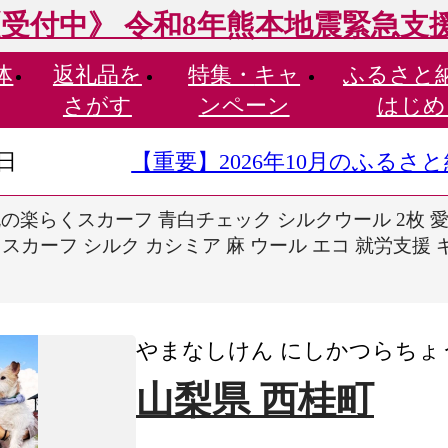
受付中》 令和8年熊本地震緊急支
体
返礼品を
特集・
キャ
ふるさと
さがす
ンペーン
はじめ
9日
【重要】2026年10月のふる
の楽らくスカーフ 青白チェック シルクウール 2枚 
カーフ シルク カシミア 麻 ウール エコ 就労支援 ギフ
やまなしけん にしかつらちょ
山梨県 西桂町