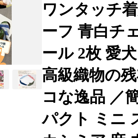
ワンタッチ着
ーフ 青白チ
ール 2枚 
高級織物の残
コな逸品 ／簡
パクト ミニ 