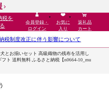
援
納税を
会員登録・
お気に
返礼品
る
ログイン
入り
カート
さと納税制度改正に伴う影響について
愛犬とお揃いセット 高級織物の残布を活用し
ト 送料無料 ふるさと納税【n0664-10_mu
う