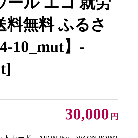
ウール エコ 就労
送料無料 ふるさ
-10_mut】-
t]
30,000
円
トカード、AEON Pay、WAON POINT