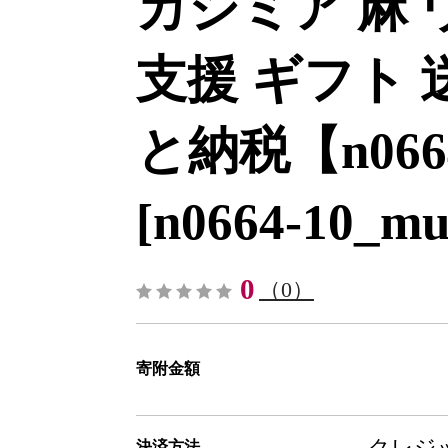
カシミア 麻 
支援 ギフト 
と納税【n0664
[n0664-10_mu
0
（0）
寄附金額
クレジッ
決済方法