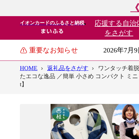
《
応援する
自治
イオンカードのふるさと納税
をさがす
重要なお知らせ
2026年7月
HOME
返礼品をさがす
ワンタッチ着脱
たエコな逸品 ／簡単 小さめ コンパクト ミニ ス
t】