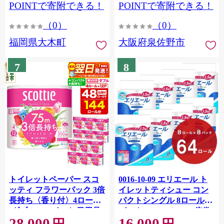
CY009_01
POINTで寄附できる！
POINTで寄附できる！
（0）
（0）
福岡県大木町
大阪府泉佐野市
7
8
トイレットペーパー スコ
0016-10-09 エリエール ト
ッティ フラワーパック 3倍
イレットティシュー コン
長持ち〈香り付〉4ロール
パクトシングル 8ロール×8
(ダブル)×12パック 日用品
パック 64ロール 1.5倍巻
28,000
16,000
最短翌日発送 [スコッティ
82.5m トイレットペーパー