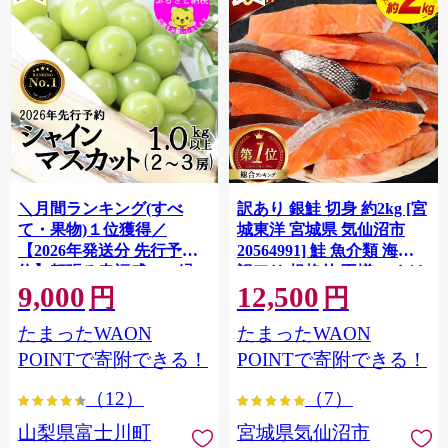
＼月間ランキング(すべ
訳あり 銀鮭 切身 約2kg [宮
て・果物)１位獲得／
城東洋 宮城県 気仙沼市
【2026年発送分 先行予
20564991] 鮭 魚介類 海鮮
約】頬張る幸福感 〜緑の
訳アリ 規格外 不揃い さけ
9,000
12,500
宝石・ シャインマスカッ
サケ 鮭切身 シャケ 切り身
円
円
ト 〜 １ｋｇ以上（２〜３
冷凍 家庭用 おかず 弁当 支
たまったWAON
たまったWAON
房） フルーツ 山梨県産 果
援 サーモン 銀鮭切り身 魚
物 くだもの シャイン マス
わけあり
POINTで寄附できる！
POINTで寄附できる！
カット ぶどう ブドウ 葡萄
（12）
（7）
大粒 種なし 先行予約 富士
川町 10000円 一万円 9000
山梨県富士川町
宮城県気仙沼市
円 九千円