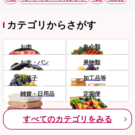
カテゴリからさがす
お肉
魚介類
お米・パン
果物類
お菓子
加工品等
雑貨・日用品
定期便
すべてのカテゴリをみる