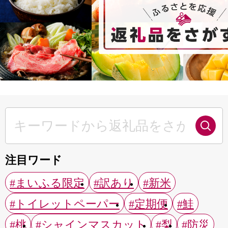
注目ワード
#まいふる限定
#訳あり
#新米
#トイレットペーパー
#定期便
#鮭
#桃
#シャインマスカット
#梨
#防災