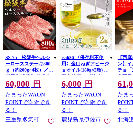
SS-75 松阪牛ヘルシ
isa636 〈保存料不使
【西麻
ーロースステーキ800
用〉金山ねぎアヒージ
ン】イ
ｇ（約200g×4枚）／
ョオイル(180g×2瓶) 加
チョ「
国産牛 松阪牛 松坂牛
工食品 アップサイク
食事券
60,000
6,000
61,
高級和牛 黒毛和牛 ブ
ル 金山ねぎ フードロ
以上で利
円
円
052-1
ランド牛（ 近江牛 神
ス 規格外 調味料 オリ
たまったWAON
たまったWAON
たまっ
戸牛 に並ぶ 日本三大
ーブオイル アヒージ
和牛 ） 霜降り 冷凍 ふ
ョ パスタ サラダ 炒め
POINTで寄附でき
POINTで寄附でき
POI
るさと納税 送料無料
物 サーキュラーエコ
る！
る！
る！
牛肉 にく 大人気 贅沢
ノミー SDGs
三重県多気町
鹿児島県伊佐市
北海
おすすめ 贈り物 リピ
【MASA'S
ート 瀬古食品 霜ふり
KITCHEN】
本舗 三重県 多気町