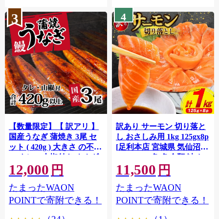
3
4
【数量限定】【 訳アリ 】
訳あり サーモン 切り落と
国産うなぎ 蒲焼き 3尾 セ
し おさしみ用 1kg 125gx8p
ット ( 420g ) 大きさ の不揃
[足利本店 宮城県 気仙沼市
い タレ・山椒付き ウナギ
20564313] 魚 魚介類 鮭 お
12,000
11,500
鰻 ふぞろい 不揃い うな重
刺し身 刺し身 刺身 生 生食
円
円
ひつまぶし 人気 茨城 八千
個包装 チリ銀鮭 銀鮭 海鮮
たまったWAON
たまったWAON
代町 ふるさと納税 冷凍
海鮮丼 魚介
[SF951ya]
POINTで寄附できる！
POINTで寄附できる！