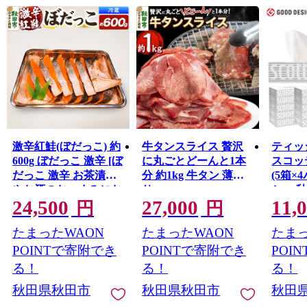
2024年の第12回「住みたい田舎ベストランキング」で
は、全国ランキング（人口20万人以上のまち）の若者・
単身者部門で2年連続1位、シニア世代部門2位に選ばれる
など、幅広い年代の方が、安心して生活できる環境も魅
力です。
激辛紅鮭(ぼだっこ) 約
牛タンスライス 贅沢
ティッ
600g ぼだっこ 激辛 [ぼ
に丸ごとどーんと1本
スコッテ
だっこ 激辛 お茶漬け
分 約1kg 牛タン 薄切
(5箱×
やお酒のおつまみにお
り
シュ 
24,500
27,000
11,
すすめ] 秋田県秋田市
ル 最
円
円
ッシュ
たまったWAON
たまったWAON
たまっ
ッシュ
(SCO
POINTで寄附でき
POINTで寄附でき
POI
ィティ
る！
る！
る！
秋田県
秋田県秋田市
秋田県秋田市
秋田