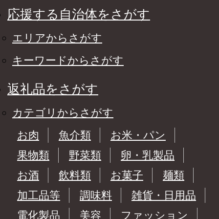
応援する自治体をさがす
エリアからさがす
キーワードからさがす
返礼品をさがす
カテゴリからさがす
お肉
魚介類
お米・パン
果物類
野菜類
卵・乳製品
お酒
飲料類
お菓子
麺類
加工品等
調味料
雑貨・日用品
電化製品
美容
ファッション