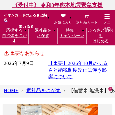
《受付中》 令和8年熊本地震緊急支援
イオンカードのふるさと納
税
お気に入り
返礼品カート
メニ
ュー
応援する
返礼品を
特集・
ふるさと納税
自治体をさが
さがす
キャンペーン
を
す
はじめる
重要なお知らせ
2026年7月9日
【重要】2026年10月のふる
さと納税制度改正に伴う影
響について
HOME
返礼品をさがす
【備蓄米 無洗米】 あき