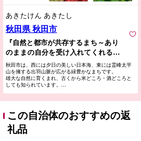
あきたけん あきたし
秋田県 秋田市
『自然と都市が共存するまち～あり
のままの自分を受け入れてくれる場
所～』
秋田市は、西には夕日の美しい日本海、東には霊峰太平
山を擁する出羽山脈が広がる緑豊かなまちです。
雄大な自然に育くまれ、古くから米どころ・酒どころと
しても知られています。
８月３日から６日に開催される東北三大まつりの1つ「秋
田竿燈まつり」は、俵型をした提灯を竿に吊して大きな
稲穂に見立て、竿を操って力と技を競う祭りです。通り
を埋め尽くす竿燈の光が黄金色に輝く、その妙技は圧巻
この自治体のおすすめの返
です。
豊かで美しい環境に恵まれながらも、駅、高速道路、
礼品
港、空港と陸海空の交通結節点となっており、県庁所在
市として十分なインフラやサービスが整っています。