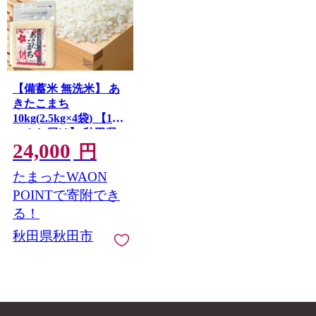
【備蓄米 無洗米】 あ
きたこまち
10kg(2.5kg×4袋) 【1回
のみお届け】 秋田県
24,000
秋田市
円
たまったWAON
POINTで寄附でき
る！
秋田県秋田市