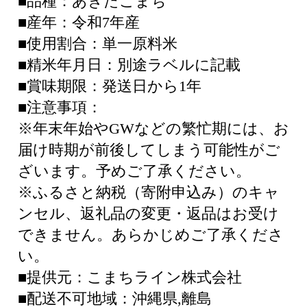
■品種：あきたこまち
■産年：令和7年産
■使用割合：単一原料米
■精米年月日：別途ラベルに記載
■賞味期限：発送日から1年
■注意事項：
※年末年始やGWなどの繁忙期には、お
届け時期が前後してしまう可能性がご
ざいます。予めご了承ください。
※ふるさと納税（寄附申込み）のキャ
ンセル、返礼品の変更・返品はお受け
できません。あらかじめご了承くださ
い。
■提供元：こまちライン株式会社
■配送不可地域：沖縄県,離島