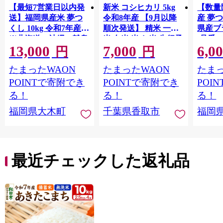
【最短7営業日以内発
新米 コシヒカリ 5kg
【数量
送】福岡県産米 夢つ
令和8年産 【9月以降
産 夢つ
くし 10kg 令和7年産
順次発送】 精米 一等
県産ブラ
※北海道・沖縄・離島
米 白米 米 お米 先行予
(品番:3
13,000
7,000
6,0
は配送不可 |【精米 単
約 数量 限定 こしひか
円
円
一米 単一原料米 7年産
り 5キロ 米5kg ごはん
たまったWAON
たまったWAON
たまっ
国産 お米 ブランド米
こめ コメ はくまい お
5kg × 2 ゆめつくし】
米マイスター 厳選 予
POINTで寄附でき
POINTで寄附でき
POI
CY009_01
約 白飯 ※ okome kome
る！
る！
る！
おむすび おにぎり 国
福岡県大木町
千葉県香取市
福岡
産 飯 おこめ 取り寄せ
弁当 家計応援 千葉県
産 R8 2026年 産 千葉
千葉県 香取市
最近チェックした返礼品