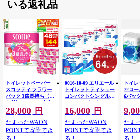
いる返礼品
トイレットペーパー
0016-10-09 エリエール
トイレ
スコッティ フラワー
トイレットティシュー
72ロール
パック 3倍長持ち〈香
コンパクトシングル 8
6パック
り付〉4ロール(ダブ
ロール×8パック 64ロ
100m
28,000
16,000
9,0
ル)×12パック 日用品
ール 1.5倍巻 82.5m
FSC
円
円
最短翌日発送 [スコッ
トイレットペーパー
長巻タ
たまったWAON
たまったWAON
たまっ
ティ フラワーパック
シングル パルプ100％
100％
トイレットペーパー
香りつき 日用品 消耗
防災 
POINTで寄附でき
POINTで寄附でき
POI
日本製紙クレシア] 秋
品 備蓄
ペーパ
る！
る！
る！