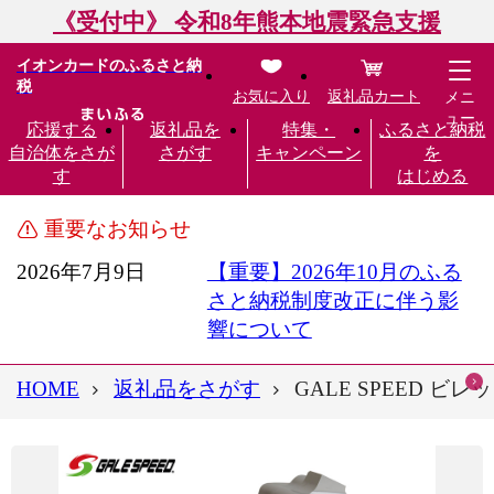
《受付中》 令和8年熊本地震緊急支援
イオンカードのふるさと納
税
お気に入り
返礼品カート
メニ
ュー
応援する
返礼品を
特集・
ふるさと納税
自治体をさが
さがす
キャンペーン
を
す
はじめる
重要なお知らせ
2026年7月9日
【重要】2026年10月のふる
さと納税制度改正に伴う影
響について
HOME
返礼品をさがす
GALE SPEED 