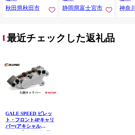
田県秋田市
川県 
秋田県秋田市
静岡県富士宮市
神奈
トペー
活雑貨
れっと
ち 長
便利 
最近チェックした返礼品
コ ト
ー 人
GALE SPEED ビレッ
ト・フロント4Pキャリ
パー(アキシャル
40mm) 右 シルバーア