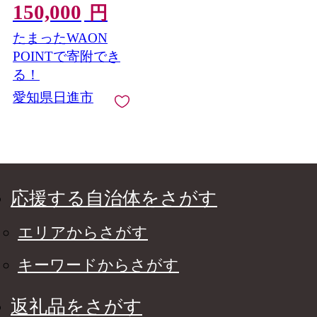
150,000
ルマイト
円
たまったWAON
POINTで寄附でき
る！
愛知県日進市
応援する自治体をさがす
エリアからさがす
キーワードからさがす
返礼品をさがす