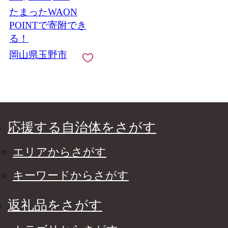
赤秀品 皮ごと食べる
たまったWAON
みずみずしい 糖度保
証 岡山県産 満天フル
POINTで寄附でき
ーツ
る！
岡山県玉野市
応援する自治体をさがす
エリアからさがす
キーワードからさがす
返礼品をさがす