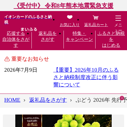
《受付中》 令和8年熊本地震緊急支援
イオンカードのふるさと納
税
お気に入り
返礼品カート
メニ
ュー
応援する
返礼品を
特集・
ふるさと納税
自治体をさが
さがす
キャンペーン
を
す
はじめる
重要なお知らせ
2026年7月9日
【重要】2026年10月のふる
さと納税制度改正に伴う影
響について
HOME
返礼品をさがす
ぶどう 2026年 先