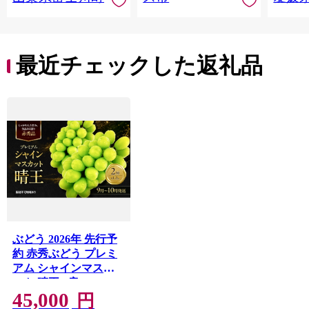
なし 先行予約 富士川
県 西
町 10000円 一万円
9000円 九千円
最近チェックした返礼品
ぶどう 2026年 先行予
約 赤秀ぶどう プレミ
アム シャインマスカ
ット 晴王 2房 1.2kg 9
45,000
月～10月発送 船穂産
円