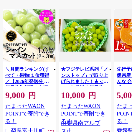
＼月間ランキング(す
★フジテレビ系列「ノ
先行予
べて・果物)１位獲得
ンストップ」で取り上
媛県産
／【2026年発送分 先
げられました！★＜
んな 合
行予約】頬張る幸福
2026年発送先行予約＞
『202
9,000
10,000
5,0
感 〜緑の宝石・ シ
南アルプス市産シャイ
出荷予
円
円
ャインマスカット 〜
ンマスカット1.2kg以
ご自宅
たまったWAON
たまったWAON
たまっ
１ｋｇ以上（２〜３
上（2～3房） クール
マドン
房） フルーツ 山梨県
便発送 ALPAG007
あり 
POINTで寄附でき
POINTで寄附でき
POI
産 果物 くだもの シャ
ツ 高級
る！
る！
る！
山梨県南アルプ
イン マスカット ぶど
産地直
山梨県富士川町
ス市
愛媛
う ブドウ 葡萄 大粒 種
レンジ