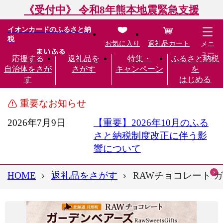
《受付中》 令和8年熊本地震緊急支援
イオンカードのふるさと納
税
お気に入り
返礼品カート
メニ
ュー
応援する
返礼品を
特集・
ふるさと納税
自治体をさが
さがす
キャンペーン
を
す
はじめる
重要なお知らせ
2026年7月9日
【重要】2026年10月のふる
さと納税制度改正に伴う影
響について
HOME
返礼品をさがす
RAWチョコレート 