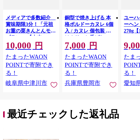
メディアで多数紹介
銅型で焼き上げる 本
ユーハ
賞味期限3分！「元祖
格ボルドーカヌレ 6個
ーヘ
お重の栗きんとんモン
入 / カヌレ 個包装 外
270g【
ブラン」 【未来のご
はカリッと香ばしい
10,000
7,000
9,0
褒美】スイーツ 栗 モ
中はもっちり ラム酒
円
円
ンブラン くりきんと
バニラ お取り寄せ ス
たまったWAON
たまったWAON
たまっ
ん デザート ご褒美 お
イーツ 焼き菓子 詰め
取り寄せ くり お菓子
合わせ ホワイトデー
POINTで寄附でき
POINTで寄附でき
POI
菓子 F4N-2298
お返し 冷凍 手作り 化
る！
る！
る！
粧箱入り ギフト TAS
岐阜県中津川市
兵庫県豊岡市
愛知
BAKE
最近チェックした返礼品