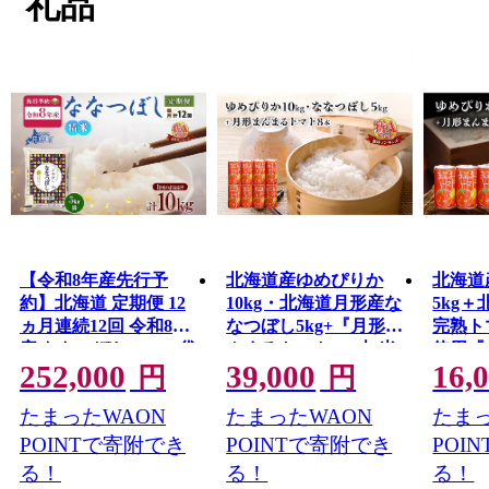
礼品
この集治監の囚人による農地開墾や道路開削などが礎
となり、今日の月形町があります。
月形町は樺戸集治監の設置とともに誕生し、石狩川を母
なる川として、肥沃な耕地と自然環境に恵まれた静かな
農村として発展してきました。
基幹産業は農業で、昭和４０年代半ばには、それまで
稲作中心であった農業に花き栽培が導入され、現在では
メロンやスイカ、トマト、カボチャなどの果菜や野菜の
栽培も盛んに行われています。
ふるさと納税で月形町を応援してくださった方へ、月
形町自慢の品を堪能していただきたいと思います。
【令和8年産先行予
北海道産ゆめぴりか
北海道
約】北海道 定期便 12
10kg・北海道月形産な
5kg
ヵ月連続12回 令和8年
なつぼし5kg+『月形ま
完熟ト
産 ななつぼし 5kg×2袋
んまるトマト』8本 米
使用『
252,000
39,000
16,
特A 精米 米 白米 ご飯
お米 果汁飲料 野菜飲
マト』3
円
円
お米 ごはん 国産 北海
料 トマトジュース
汁飲料
たまったWAON
たまったWAON
たまっ
道産 ブランド米 おに
トジュ
ぎり ふっくら 常温 お
POINTで寄附でき
POINTで寄附でき
POI
取り寄せ 産地直送 R8
る！
る！
る！
年産