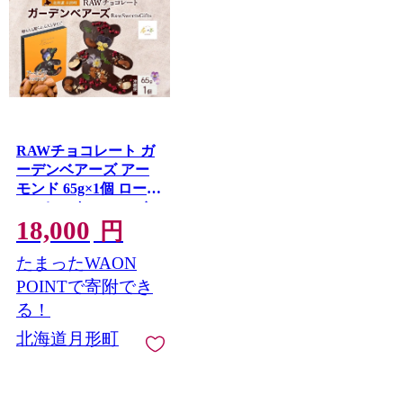
RAWチョコレート ガ
ーデンベアーズ アー
モンド 65g×1個 ローチ
ョコレート ロースイ
18,000
ーツ ヴィーガン グル
円
テンフリー スイーツ
たまったWAON
ギフト アレルギー対
応 乳製品不使用 白砂
POINTで寄附でき
糖不使用 春木花き農
る！
園 北海道 月形町
北海道月形町