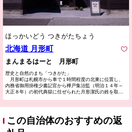
ほっかいどう つきがたちょう
北海道 月形町
まんまるはーと 月形町
歴史と自然のまち「つきがた」
月形町は札幌市から車で１時間程度の北東に位置し、
内務省御用掛権少書記官から樺戸集治監（明治１４年～
大正８年）の初代典獄に任ぜられた月形潔氏の姓を取
り、明治１４年７月１日、空知支庁管内第1号の村として
誕生しました。
樺戸集治監は、明治維新後の新政府が全国多数の国事
犯や重罪犯を収容するために、全国で３番目、北海道で
この自治体のおすすめの返
は最初にシベツブト（現在の月形町）に設置されまし
た。