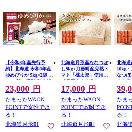
月形町は樺戸集治監の設置とともに誕生し、石狩川を母
なる川として、肥沃な耕地と自然環境に恵まれた静かな
農村として発展してきました。
基幹産業は農業で、昭和４０年代半ばには、それまで
稲作中心であった農業に花き栽培が導入され、現在では
メロンやスイカ、トマト、カボチャなどの果菜や野菜の
栽培も盛んに行われています。
ふるさと納税で月形町を応援してくださった方へ、月
形町自慢の品を堪能していただきたいと思います。
【令和8年産先行予
北海道月形産ななつぼ
北海道
約】北海道 令和8年産
し5kg+月形町産完熟ト
10k
ゆめぴりか 5kg×2袋 計
マト「桃太郎」使用
なつぼ
10kg 特A 精米 米 白米
『月形まんまるトマ
んまる
23,000
17,000
39,
ご飯 お米 ごはん 国産
ト』8本 お米 果汁飲料
お米 
円
円
ブランド米 肉料理 ギ
野菜飲料 トマトジュ
料 ト
たまったWAON
たまったWAON
たまっ
フト 常温 お取り寄せ
ース
産地直送 送料無料
POINTで寄附でき
POINTで寄附でき
POI
る！
る！
る！
北海道月形町
北海道月形町
北海