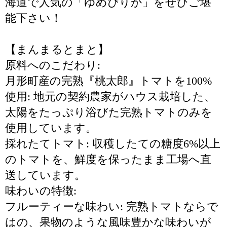
海道で人気の「ゆめぴりか」をぜひご堪
能下さい！
【まんまるとまと】
原料へのこだわり:
月形町産の完熟『桃太郎』トマトを100%
使用: 地元の契約農家がハウス栽培した、
太陽をたっぷり浴びた完熟トマトのみを
使用しています。
採れたてトマト: 収穫したての糖度6%以上
のトマトを、鮮度を保ったまま工場へ直
送しています。
味わいの特徴:
フルーティーな味わい: 完熟トマトならで
はの、果物のような風味豊かな味わいが