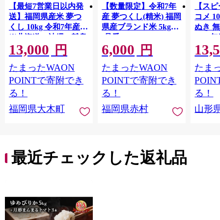
【最短7営業日以内発
【数量限定】令和7年
【スピ
送】福岡県産米 夢つ
産 夢つくし(精米) 福岡
コメ 10
くし 10kg 令和7年産
県産ブランド米 5kg
ぬき 
※北海道・沖縄・離島
(品番:3X10R7)
2025年
13,000
6,000
13,
hamxa
は配送不可 |【精米 単
円
円
一米 単一原料米 7年産
たまったWAON
たまったWAON
たまっ
国産 お米 ブランド米
5kg × 2 ゆめつくし】
POINTで寄附でき
POINTで寄附でき
POI
CY009_01
る！
る！
る！
福岡県大木町
福岡県赤村
山形
最近チェックした返礼品