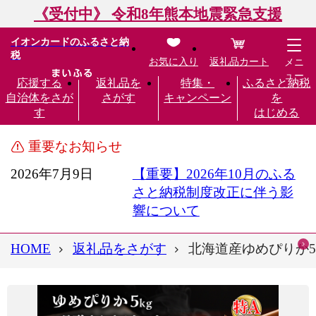
《受付中》 令和8年熊本地震緊急支援
イオンカードのふるさと納
税
お気に入り
返礼品カート
メニ
ュー
応援する
返礼品を
特集・
ふるさと納税
自治体をさが
さがす
キャンペーン
を
す
はじめる
重要なお知らせ
2026年7月9日
【重要】2026年10月のふる
さと納税制度改正に伴う影
響について
HOME
返礼品をさがす
北海道産ゆめぴりか5