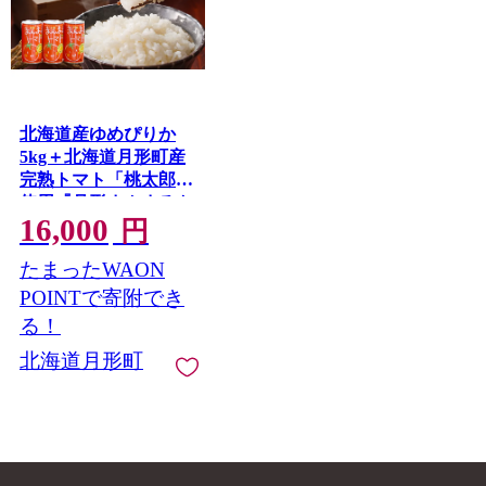
北海道産ゆめぴりか
5kg＋北海道月形町産
完熟トマト「桃太郎」
使用『月形まんまるト
16,000
マト』3本 米 お米 果
円
汁飲料 野菜飲料 トマ
たまったWAON
トジュース
POINTで寄附でき
る！
北海道月形町