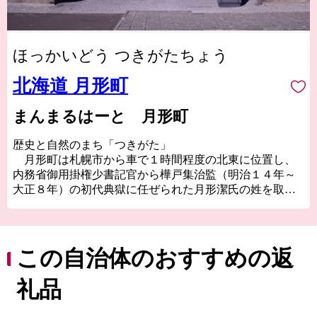
ほっかいどう つきがたちょう
北海道 月形町
まんまるはーと 月形町
歴史と自然のまち「つきがた」
月形町は札幌市から車で１時間程度の北東に位置し、
内務省御用掛権少書記官から樺戸集治監（明治１４年～
大正８年）の初代典獄に任ぜられた月形潔氏の姓を取
り、明治１４年７月１日、空知支庁管内第1号の村として
誕生しました。
樺戸集治監は、明治維新後の新政府が全国多数の国事
犯や重罪犯を収容するために、全国で３番目、北海道で
この自治体のおすすめの返
は最初にシベツブト（現在の月形町）に設置されまし
た。
礼品
この集治監の囚人による農地開墾や道路開削などが礎
となり、今日の月形町があります。