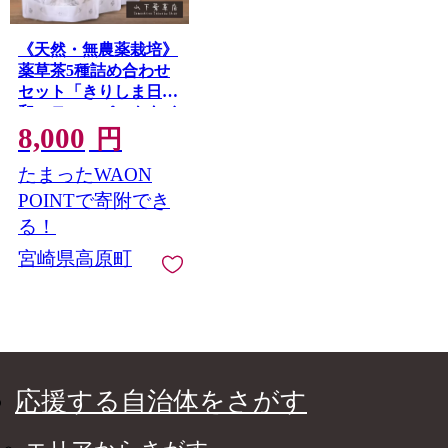
《天然・無農薬栽培》
薬草茶5種詰め合わせ
セット「きりしま日
和」ティーパックタイ
8,000
プ 国産の健康茶 [びわ
円
琵琶の葉 枇杷の葉 ド
たまったWAON
クダミ スギナ 桑の葉
茶 ヨモギ 薬草茶 日本
POINTで寄附でき
産 お茶 ノンカフェイ
る！
ン ワンストップオン
宮崎県高原町
ライン 10000円以下]
TF0812-P00027
応援する自治体をさがす