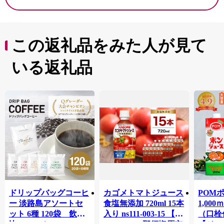
この返礼品をみた人が見て
いる返礼品
ドリップバッグコーヒ
カゴメトマトジュース
POM
ー 淡路島アソートセ
食塩無添加 720ml 15本
1,00
ット 6種 120袋 飲み
入り ns111-003-15 【
（口栓