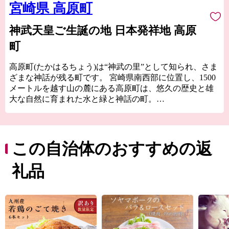
宮崎県 高原町
神武天皇ご生誕の地 日本発祥地 高原
町
高原町(たかはるちょう)は“神武の里”として知られ、さま
ざまな神話が残る町です。 宮崎県南西部に位置し、1500
メートルを越す山の麓にある高原町は、悠久の歴史と雄
大な自然に育まれた水と緑と神話の町。
この町の名は、日本の神々がお住まいになられる「高天
原（たかまがはら）」の名に由来すると伝えられていま
す。 畜産の町でもあり、全国的にも評判な「宮崎牛」の
この自治体のおすすめの返
一大生産地。新鮮な野菜や果物の宝庫でもあり、霧島連
山の地中深くから湧き出す温泉は近隣では珍しい炭酸泉
礼品
をお楽しみいただけます。日本で初めて国立公園となっ
たこの地域では、霧島ジオパークとして特質ある魅力の
発信に努めています。