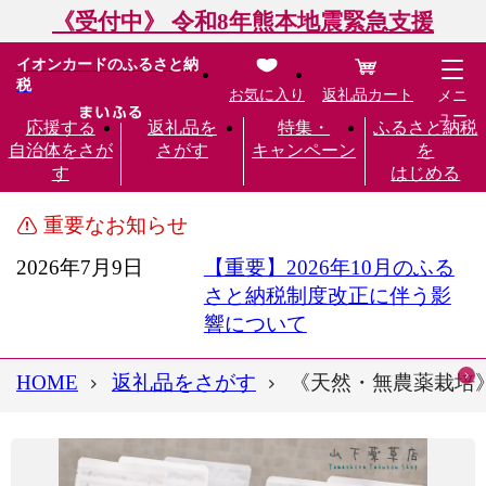
《受付中》 令和8年熊本地震緊急支援
イオンカードのふるさと納
税
お気に入り
返礼品カート
メニ
ュー
応援する
返礼品を
特集・
ふるさと納税
自治体をさが
さがす
キャンペーン
を
す
はじめる
重要なお知らせ
2026年7月9日
【重要】2026年10月のふる
さと納税制度改正に伴う影
響について
HOME
返礼品をさがす
《天然・無農薬栽培》 