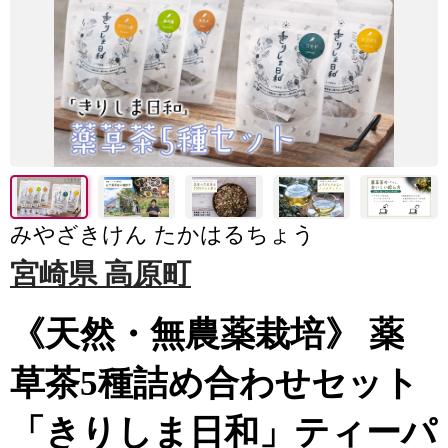
みやざきけん たかはるちょう
宮崎県 高原町
《天然・無農薬栽培》 薬
草茶5種詰め合わせセット
「きりしま日和」ティーパ