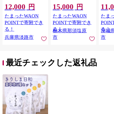
比べ コーヒー
KAGOME 那須塩原市
【ジュ
12,000
15,000
11,
ギフト トマト 野菜 ジ
Ｍ 爽
円
円
ュース 飲料 ドリンク
ジ 果汁
たまったWAON
たまったWAON
たまっ
健康 GABA 血圧 コレ
ンス 
ステロール】
ンド 
POINTで寄附でき
POINTで寄附でき
POI
庫 ド
る！
る！
る！
栃木県那須塩原
茨城
入れし
兵庫県淡路市
市
市
アタイ
き フ
子ども
田市】
最近チェックした返礼品