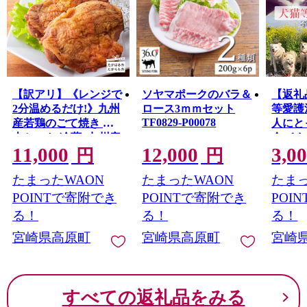
【訳アリ】《レンジで
ソヤマポークのバラ＆
【返礼
2分温めるだけ!》九州
ロース3ｍｍセット
等愛護
TF0829-P00078
産若鶏のごて焼き ６
人にと
本セット(冷蔵) 九州産
会づく
11,000
12,000
3,0
若鳥 骨付きももの炭
県 高
円
円
火焼き [時短調理 簡単
活動法
たまったWAON
たまったWAON
たまっ
調理 一人暮らし クリ
もんと)
TF3002
スマス パーティー お
POINTで寄附でき
POINTで寄附でき
POI
惣菜 レンチン]
る！
る！
る！
TF0519-P00016
宮崎県高原町
宮崎県高原町
宮崎
すべての返礼品をみる