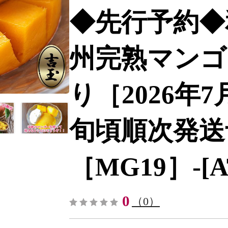
◆先行予約◆
州完熟マンゴ
り［2026年
旬頃順次発送
［MG19］-[AT
0
（0）