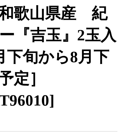
和歌山県産 紀
ー『吉玉』2玉入
7月下旬から8月下
予定］
96010]