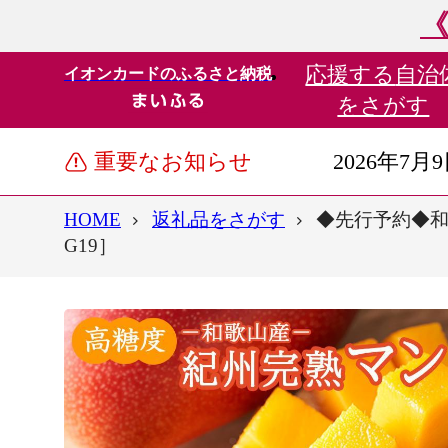
《
応援する
自治
イオンカードのふるさと納税
をさがす
重要なお知らせ
2026年7月
HOME
返礼品をさがす
◆先行予約◆和
G19］