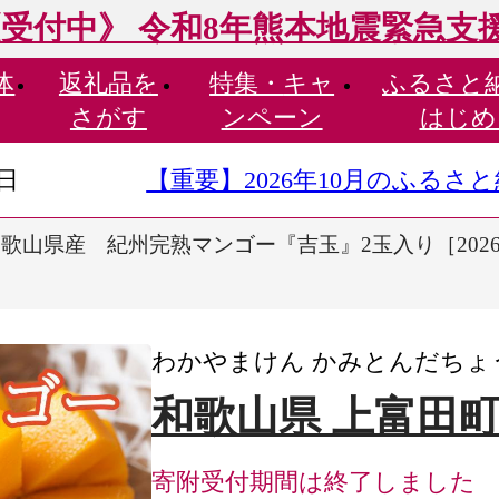
受付中》 令和8年熊本地震緊急支
体
返礼品を
特集・
キャ
ふるさと
さがす
ンペーン
はじめ
9日
【重要】2026年10月のふる
歌山県産 紀州完熟マンゴー『吉玉』2玉入り［202
わかやまけん かみとんだちょ
和歌山県 上富田
寄附受付期間は終了しました