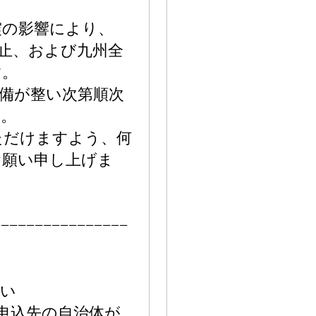
震の影響により、
止、および九州全
す。
備が整い次第順次
す。
ただけますよう、何
お願い申し上げま
−−−−−−−−−−−−−−−−
さい
附申込先の自治体が