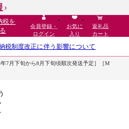
援
納税を
会員登録・
お気に
返礼品
る
ログイン
入り
カート
さと納税制度改正に伴う影響について
6年7月下旬から8月下旬頃順次発送予定］［M
う
町