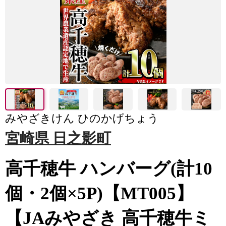
みやざきけん ひのかげちょう
宮崎県 日之影町
高千穂牛 ハンバーグ(計10
個・2個×5P)【MT005】
【JAみやざき 高千穂牛ミ