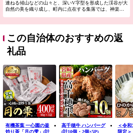
連ねる傾山などの山々と、深いV字型を形成した渓谷が大
自然の美を織り成し、町内に点在する集落では、神楽や
大人歌舞伎（九州で唯一の農村歌舞伎）、深角団七踊り
等が伝承され、自然と農村文化の豊かな中山間地域で
す。
この自治体のおすすめの返
礼品
有機茶葉 一心園の釜
高千穂牛 ハンバーグ
＜令和
炒り茶「月の雫」(計
(計10個・2個×5P)
限定＞