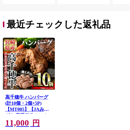
最近チェックした返礼品
高千穂牛 ハンバーグ
(計10個・2個×5P)
【MT005】【JAみや
ざき 高千穂牛ミート
11,000
センター】
円