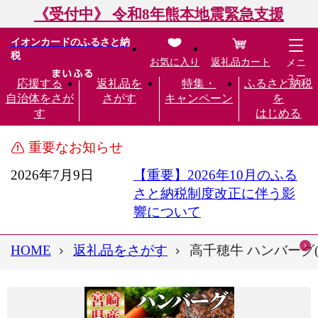
《受付中》 令和8年熊本地震緊急支援
イオンカードのふるさと納
税
お気に入り
返礼品カート
メニ
ュー
応援する
返礼品を
特集・
ふるさと納税
自治体をさが
さがす
キャンペーン
を
す
はじめる
重要なお知らせ
2026年7月9日
【重要】2026年10月のふる
さと納税制度改正に伴う影
響について
HOME
返礼品をさがす
高千穂牛 ハンバーグ(