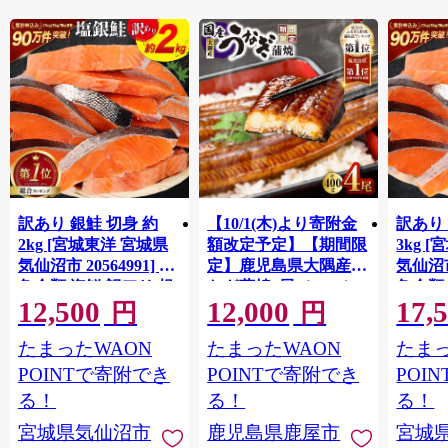
訳あり 銀鮭 切身 約
【10/1(木)より寄附金
訳あり 
2kg [宮城東洋 宮城県
額改定予定】【期間限
3kg 
気仙沼市 20564991] 鮭
定】鹿児島県大隅産う
気仙沼市 
魚介類 海鮮 訳アリ 規
なぎ蒲焼4尾（400g）
魚介類
12,500
12,000
17,
格外 不揃い さけ サケ
格外 
円
円
鮭切身 シャケ 切り身
鮭切身
たまったWAON
たまったWAON
たまっ
冷凍 家庭用 おかず 弁
冷凍 
当 支援 サーモン 銀鮭
当 支
POINTで寄附でき
POINTで寄附でき
POI
切り身 魚 わけあり
切り身
る！
る！
る！
宮城県気仙沼市
鹿児島県鹿屋市
宮城