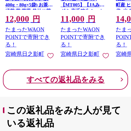
400g・80g×5袋) お茶
【MT005】【JAみや
町産 ヒ
緑茶 茶 茶葉 釜炒り茶
ざき 高千穂牛ミート
袋) 米
12,000
11,000
14,
有機栽培 オーガニッ
センター】
ん 白米
円
円
ク 有機JAS認証
【株式
たまったWAON
たまったWAON
たまっ
【IS022】【一心園】
グリフ
POINTで寄附でき
POINTで寄附でき
POI
る！
る！
る！
宮崎県日之影町
宮崎県日之影町
宮崎
すべての返礼品をみる
この返礼品をみた人が見て
いる返礼品