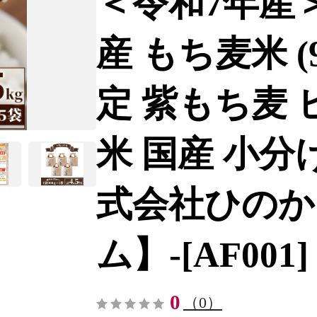
＜令和7年産
産 もち麦米 (9
定 紫もち麦 
米 国産 小分け
式会社ひのか
ム】-[AF001]
0
（0）