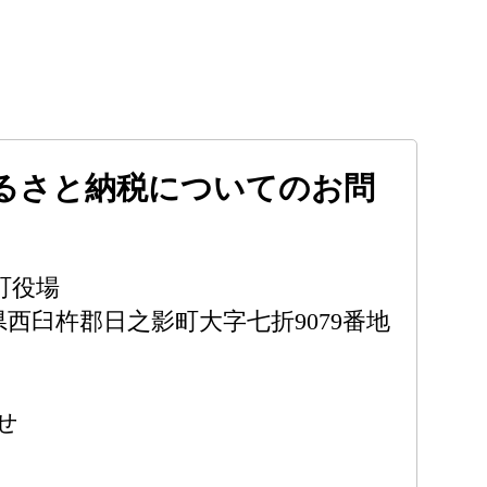
るさと納税についてのお問
町役場
宮崎県西臼杵郡日之影町大字七折9079番地
せ