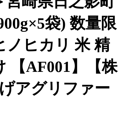
＞宮崎県日之影町
00g×5袋) 数量限
ヒノヒカリ 米 精
 【AF001】【株
げアグリファー