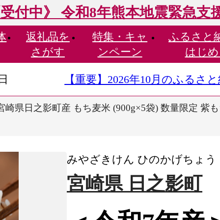
受付中》 令和8年熊本地震緊急支
体
返礼品を
特集・
キャ
ふるさと
さがす
ンペーン
はじめ
9日
【重要】2026年10月のふる
崎県日之影町産 もち麦米 (900g×5袋) 数量限定 紫も
みやざきけん ひのかげちょう
宮崎県 日之影町