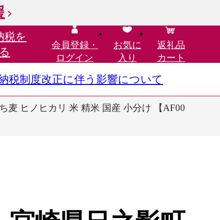
援
納税を
会員登録・
お気に
返礼品
る
ログイン
入り
カート
さと納税制度改正に伴う影響について
ち麦 ヒノヒカリ 米 精米 国産 小分け 【AF00