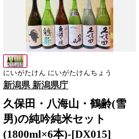
にいがたけん にいがたけんちょう
新潟県 新潟県庁
久保田・八海山・鶴齢(雪
男)の純吟純米セット
(1800ml×6本)-[DX015]