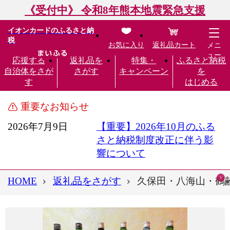
《受付中》 令和8年熊本地震緊急支援
イオンカードのふるさと納
税
お気に入り
返礼品カート
メニ
ュー
応援する
返礼品を
特集・
ふるさと納税
自治体をさが
さがす
キャンペーン
を
す
はじめる
重要なお知らせ
2026年7月9日
【重要】2026年10月のふる
さと納税制度改正に伴う影
響について
HOME
返礼品をさがす
久保田・八海山・鶴齢(