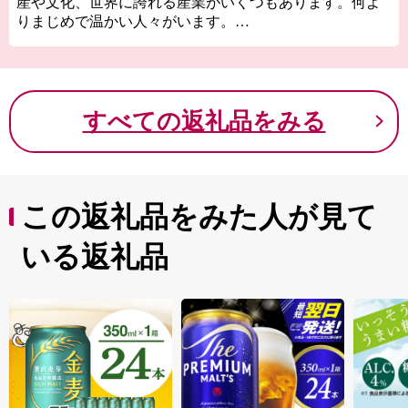
産や文化、世界に誇れる産業がいくつもあります。何よ
りまじめで温かい人々がいます。
新潟は、一斉に花が咲き誇る春、海と川そして花火がま
ばゆい夏、稲穂が黄金に実る秋、そして白銀の冬と、鮮
やかな四季で彩られています。そして、現在でも人口200
万人を超える大きな県ですが、明治初期には人口全国1位
すべての返礼品をみる
の県でした。稲作を中心とした農業をはじめ、工業、商
業等のさまざまな産業が新潟県を支えています。
ぜひ、この魅力ある新潟県をふるさと納税を通じて知っ
ていただければ幸いです。
この返礼品をみた人が見て
いる返礼品