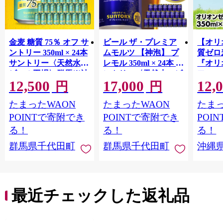
金麦 糖質 75％ オフ サ
ビール ザ・プレミア
【オリ
ントリー 350ml × 24本
ムモルツ 【神泡】 プ
質ゼロ
サントリー〈天然水の
レモル 350ml × 24本 サ
『オリ
ビール工場〉群馬※沖
ントリー〈天然水のビ
フ』(35
12,500
17,000
12,
縄・離島地域へのお届
ール工場〉群馬※沖
泡酒 
円
円
け不可
縄・離島地域へのお届
1ケー
たまったWAON
たまったWAON
たまっ
け不可
ロ ゼ
麦芽3
POINTで寄附でき
POINTで寄附でき
POI
化した
る！
る！
る！
すめ 
群馬県千代田町
群馬県千代田町
沖縄
重瀬【
最近チェックした返礼品