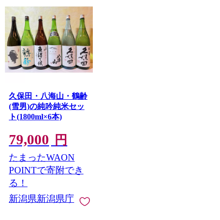
久保田・八海山・鶴齢
(雪男)の純吟純米セッ
ト(1800ml×6本)
79,000
円
たまったWAON
POINTで寄附でき
る！
新潟県新潟県庁