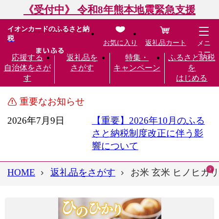
《受付中》 令和8年熊本地震緊急支援
イオンカードのふるさと納
税
お気に入り
返礼品カート
メニ
ュー
応援する
返礼品を
特集・
ふるさと納税
自治体をさが
さがす
キャンペーン
を
す
はじめる
重要なお知らせ
2026年7月9日
【重要】2026年10月のふる
さと納税制度改正に伴う影
響について
HOME
返礼品をさがす
お米 玄米 ヒノヒカリ 