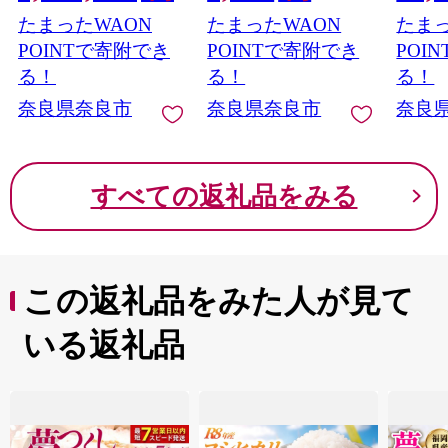
答用 合同会社工藝舎
シリカ水 軟水 賞味期
り こめ
たまったWAON
たまったWAON
たまっ
奈良県 奈良市
限2年 長期間保存可能
はん 
永伸商事株式会社
県 奈良市
POINTで寄附でき
POINTで寄附でき
POI
る！
る！
る！
奈良県奈良市
奈良県奈良市
奈良
すべての返礼品をみる
この返礼品をみた人が見て
いる返礼品