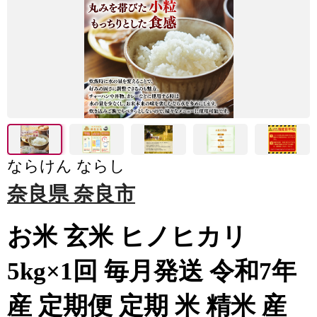
ならけん ならし
奈良県 奈良市
お米 玄米 ヒノヒカリ
5kg×1回 毎月発送 令和7年
産 定期便 定期 米 精米 産