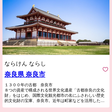
ならけん ならし
奈良県 奈良市
１３００年の古都 奈良市
８つの資産で構成される世界文化遺産「古都奈良の文化
財」をはじめ、国際文化観光都市の名にふさわしい歴史
的文化財の宝庫、奈良市。近年は町家などを活用した個
性的な店舗が増え、爆発的ヒットアニメの「聖地」とし
ても注目を浴びるほか、０～１４歳の転入超過数では関