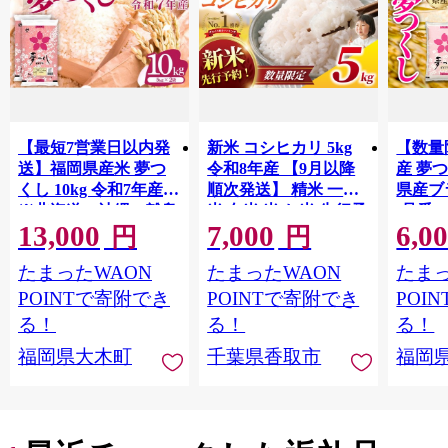
【最短7営業日以内発
新米 コシヒカリ 5kg
【数量
送】福岡県産米 夢つ
令和8年産 【9月以降
産 夢つ
くし 10kg 令和7年産
順次発送】 精米 一等
県産ブラ
※北海道・沖縄・離島
米 白米 米 お米 先行予
(品番:3
13,000
7,000
6,0
は配送不可 |【精米 単
約 数量 限定 こしひか
円
円
一米 単一原料米 7年産
り 5キロ 米5kg ごはん
たまったWAON
たまったWAON
たまっ
国産 お米 ブランド米
こめ コメ はくまい お
5kg × 2 ゆめつくし】
米マイスター 厳選 予
POINTで寄附でき
POINTで寄附でき
POI
CY009_01
約 白飯 ※ okome kome
る！
る！
る！
おむすび おにぎり 国
福岡県大木町
千葉県香取市
福岡
産 飯 おこめ 取り寄せ
弁当 家計応援 千葉県
産 R8 2026年 産 千葉
千葉県 香取市