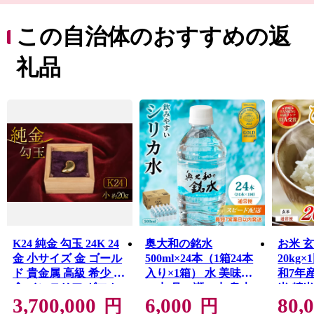
西１位、全国で１２位（２０２２年）と、１３００年の
古都奈良はこれからも歴史と伝統を生かしたまちづくり
この自治体のおすすめの返
をすすめます。
礼品
K24 純金 勾玉 24K 24
奥大和の銘水
お米 
金 小サイズ 金 ゴール
500ml×24本（1箱24本
20kg
ド 貴金属 高級 希少 記
入り×1箱） 水 美味し
和7年
念 インテリア ギフト
い水 月ヶ瀬の水 奥大
米 精
3,700,000
6,000
80,
プレゼント 贈り物 贈
和の銘水24本セット
直送 
円
円