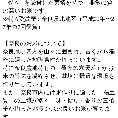
「特A」を受賞した実績を持つ、非常に質
の高いお米です。
※特A受賞歴：奈良県北地区（平成22年〜2
7年の7回受賞）
【奈良のお米について】
奈良県は四方を山々に囲まれ、古くから稲
作に適した地理条件が揃っています。
特に奈良盆地特有の「昼夜の寒暖差」がお
米の旨味を凝縮させ、栽培に最適な環境を
作り出しています。
また、奈良市内には米作りに適した「粘土
質」の土壌が多く、味・粘り・香りの三拍
子が揃ったバランスの良いお米が育ちま
す。