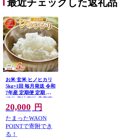
最近チェックした返礼品
お米 玄米 ヒノヒカリ
5kg×1回 毎月発送 令和
7年産 定期便 定期 米
精米 産地直送 農家直
20,000
送 おむすび おにぎり
円
こめ お弁当 ご飯 ごは
たまったWAON
ん ブランド米 奈良県
奈良市 なら 23-063
POINTで寄附でき
る！