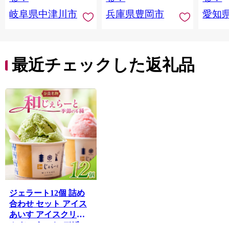
粧箱入り ギフト TAS
岐阜県中津川市
兵庫県豊岡市
愛知
BAKE
最近チェックした返礼品
ジェラート12個 詰め
合わせ セット アイス
あいす アイスクリー
ム じぇらーと デザー