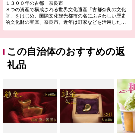
１３００年の古都 奈良市
８つの資産で構成される世界文化遺産「古都奈良の文化
財」をはじめ、国際文化観光都市の名にふさわしい歴史
的文化財の宝庫、奈良市。近年は町家などを活用した個
性的な店舗が増え、爆発的ヒットアニメの「聖地」とし
ても注目を浴びるほか、０～１４歳の転入超過数では関
西１位、全国で１２位（２０２２年）と、１３００年の
古都奈良はこれからも歴史と伝統を生かしたまちづくり
この自治体のおすすめの返
をすすめます。
礼品