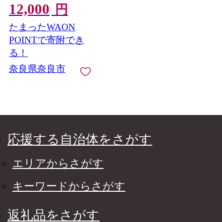
12,000
ト スイーツ シャーべ
円
ット 和じぇらーと あ
たまったWAON
いすくりーむ るさと
納税ジェラート ふる
POINTで寄附でき
さと納税アイス ふる
る！
さと納税スイーツ こ
奈良県奈良市
だわり 旬 素材 果物 奈
良 ご当地 ギフト プレ
ゼント 贈り物 贈答 い
ちご 苺 古都華 抹茶 ミ
ルク バニラ 小豆 チョ
コ ブルーベリー 和ス
イーツ みやけ 奈良市
応援する自治体をさがす
奈良県
エリアからさがす
キーワードからさがす
返礼品をさがす