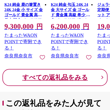
K24 純金 鹿の箸置き
K24 純金 勾玉 24K 24
ジェラ
24K 24金 小 サイズ 金
金 大サイズ 金 ゴール
定期便
ゴールド 貴金属 高級
ド 貴金属 高級 希少 記
ット 
希少 記念 インテリア
念 インテリア ギフト
イスク
9,300,000
6,200,000
19,
ギフト プレゼント 贈
プレゼント 贈り物 贈
ーと 
円
円
り物 贈答用 合同会社
答用 合同会社工藝舎
ツ シ
たまったWAON
たまったWAON
たまっ
工藝舎 奈良県 奈良市
奈良県 奈良市
ぇらー
ーむ 
POINTで寄附でき
POINTで寄附でき
POI
ラート
る！
る！
る！
アイス
奈良県奈良市
奈良県奈良市
奈良
スイー
素材 
ギフト
り物 贈
すべての返礼品をみる
都華 
ラ 小
ベリー
やけ 
この返礼品をみた人が見て