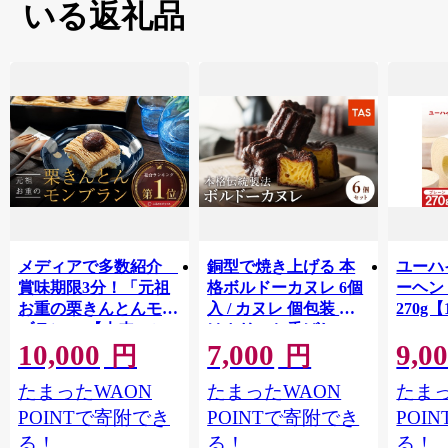
いる返礼品
メディアで多数紹介
銅型で焼き上げる 本
ユーハ
賞味期限3分！「元祖
格ボルドーカヌレ 6個
ーヘ
お重の栗きんとんモン
入 / カヌレ 個包装 外
270g【
ブラン」 【未来のご
はカリッと香ばしい
10,000
7,000
9,0
褒美】スイーツ 栗 モ
中はもっちり ラム酒
円
円
ンブラン くりきんと
バニラ お取り寄せ ス
たまったWAON
たまったWAON
たまっ
ん デザート ご褒美 お
イーツ 焼き菓子 詰め
取り寄せ くり お菓子
合わせ ホワイトデー
POINTで寄附でき
POINTで寄附でき
POI
菓子 F4N-2298
お返し 冷凍 手作り 化
る！
る！
る！