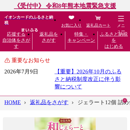
《受付中》 令和8年熊本地震緊急支援
イオンカードのふるさと納
税
お気に入り
返礼品カート
メニ
ュー
応援する
返礼品を
特集・
ふるさと納税
自治体をさが
さがす
キャンペーン
を
す
はじめる
重要なお知らせ
2026年7月9日
【重要】2026年10月のふる
さと納税制度改正に伴う影
響について
HOME
返礼品をさがす
ジェラート12個 詰め