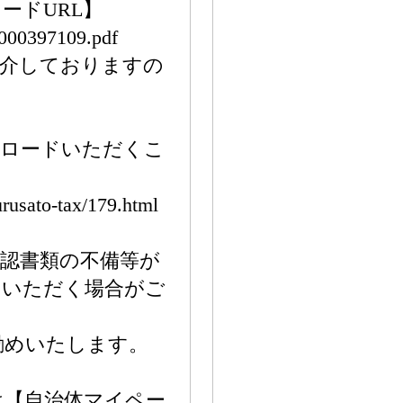
ードURL】
/000397109.pdf
紹介しておりますの
ンロードいただくこ
urusato-tax/179.html
認書類の不備等が
をいただく場合がご
勧めいたします。
は【自治体マイペー