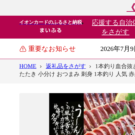
《
応援する
自治
イオンカードのふるさと納税
をさがす
重要なお知らせ
2026年7月
HOME
返礼品をさがす
1本釣り血合抜き
たたき 小分け おつまみ 刺身 1本釣り 人気 