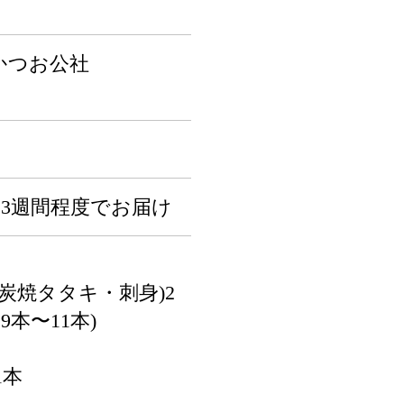
かつお公社
〜3週間程度でお届け
炭焼タタキ・刺身)2
9本〜11本)
1本