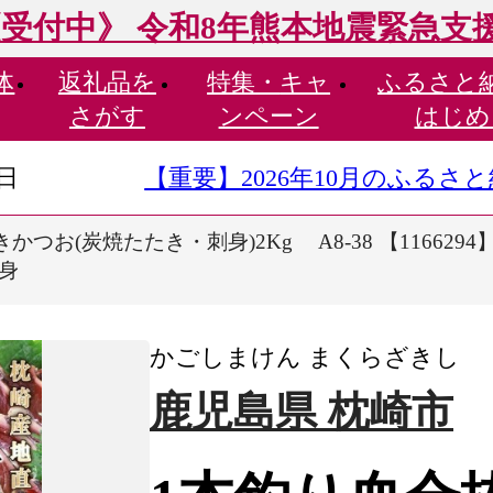
受付中》 令和8年熊本地震緊急支
体
返礼品を
特集・
キャ
ふるさと
さがす
ンペーン
はじめ
9日
【重要】2026年10月のふる
かつお(炭焼たたき・刺身)2Kg A8-38 【1166294
赤身
かごしまけん まくらざきし
鹿児島県 枕崎市