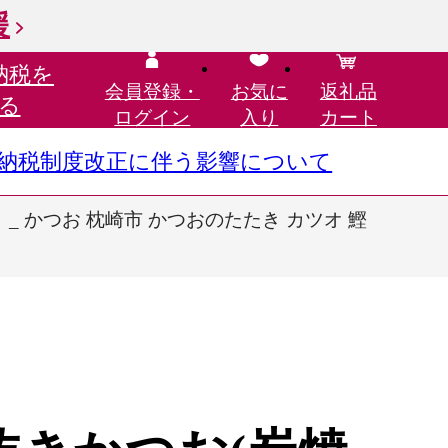
援
納税を
会員登録・
お気に
返礼品
る
ログイン
入り
カート
さと納税制度改正に伴う影響について
】 _ かつお 枕崎市 かつおのたたき カツオ 鰹