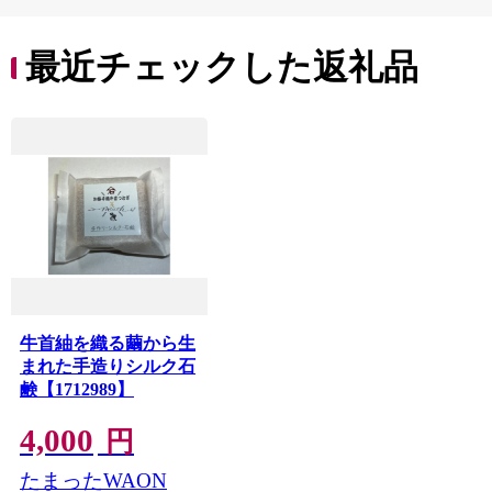
ペア ケア 補修 埼玉県
ケア 補修 セット ライ
久喜市 ファイントゥ
ン使い 埼玉県 久喜市
デイ
ファイントゥデイ
最近チェックした返礼品
牛首紬を織る繭から生
まれた手造りシルク石
鹸【1712989】
4,000
円
たまったWAON