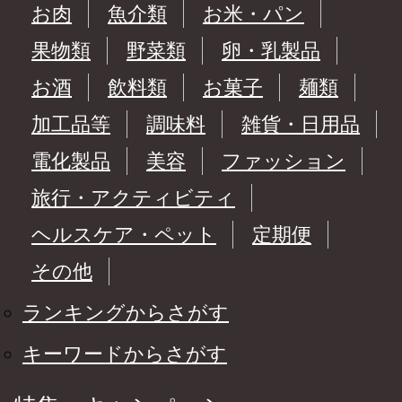
お肉
魚介類
お米・パン
果物類
野菜類
卵・乳製品
お酒
飲料類
お菓子
麺類
加工品等
調味料
雑貨・日用品
電化製品
美容
ファッション
旅行・アクティビティ
ヘルスケア・ペット
定期便
その他
ランキングからさがす
キーワードからさがす