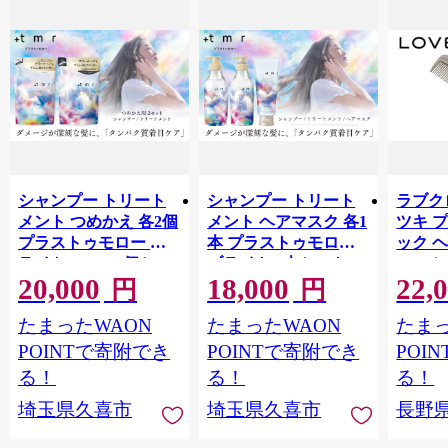
シャンプー トリート
シャンプー トリート
ラブクロ
メント つめかえ 各2個
メント ヘアマスク 各1
ツキ 
プラストゥモロー ブ
本 プラストゥモロー
ック 
ライト 400ml 4個セッ
ブライト 3本セット |
コーム
20,000
18,000
22,
ト | 美容 ヘアケア つ
美容 ヘアケア つめか
LOVE
円
円
めかえ 詰め替え ブリ
え 詰め替え ブリーチ
つや 
たまったWAON
たまったWAON
たまっ
ーチ 口コミ 香り リピ
口コミ 香り リピート
市[№565
ート ランキング ロン
ランキング ロング ス
POINTで寄附でき
POINTで寄附でき
POI
グ ストレート サラサ
トレート サラサラ 洗
る！
る！
る！
ラ 洗い上がり パサつ
い上がり パサつき カ
埼玉県久喜市
埼玉県久喜市
長野
き カラー 髪 保湿 ダメ
ラー 髪 保湿 ダメージ
ージ タンパク質 艶 リ
タンパク質 艶 リペア