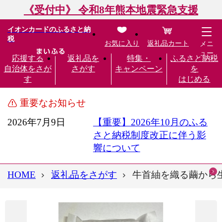
《受付中》 令和8年熊本地震緊急支援
イオンカードのふるさと納
税
お気に入り
返礼品カート
メニ
ュー
応援する
返礼品を
特集・
ふるさと納税
自治体をさが
さがす
キャンペーン
を
す
はじめる
重要なお知らせ
2026年7月9日
【重要】2026年10月のふる
さと納税制度改正に伴う影
響について
HOME
返礼品をさがす
牛首紬を織る繭から生