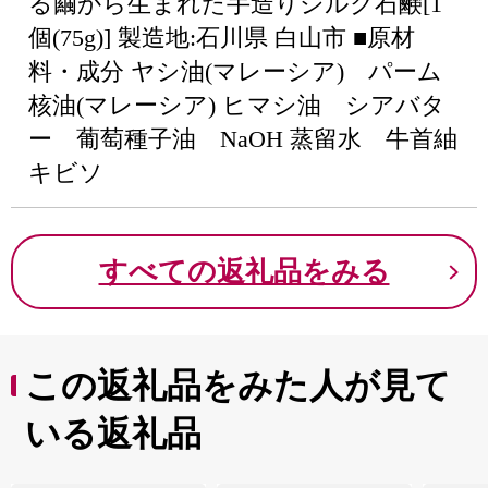
る繭から生まれた手造りシルク石鹸[1
個(75g)] 製造地:石川県 白山市 ■原材
料・成分 ヤシ油(マレーシア) パーム
核油(マレーシア) ヒマシ油 シアバタ
ー 葡萄種子油 NaOH 蒸留水 牛首紬
キビソ
すべての返礼品をみる
この返礼品をみた人が見て
いる返礼品