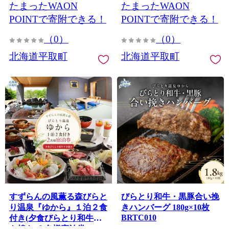
たまったWAON
たまったWAON
POINTで寄附できる！
POINTで寄附できる！
（0）
（0）
北海道平取町
北海道平取町
すずらんの風薫る森びらと
びらとり和牛・黒豚合い挽
り温泉『ゆから』１泊２食
きハンバーグ 180g×10枚
BRTC010
付き(夕食びらとり和牛す
き焼き)２名様宿泊券