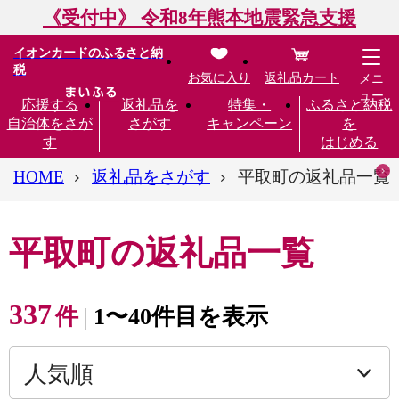
《受付中》 令和8年熊本地震緊急支援
イオンカードのふるさと納
税
お気に入り
返礼品カート
メニ
ュー
応援する
返礼品を
特集・
ふるさと納税
自治体をさが
さがす
キャンペーン
を
す
はじめる
HOME
返礼品をさがす
平取町の返礼品一覧
平取町の返礼品一覧
337
件
1〜40件目を表示