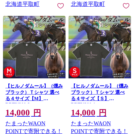
北海道平取町
北海道平取町
【ヒルノダムール】（燻み
【ヒルノダムール】（燻み
ブラック）Ｔシャツ 選べ
ブラック）Ｔシャツ 選べ
る４サイズ【М】
る４サイズ【Ｓ】
BRTV300-2
BRTV300-1
14,000
14,000
円
円
たまったWAON
たまったWAON
POINTで寄附できる！
POINTで寄附できる！