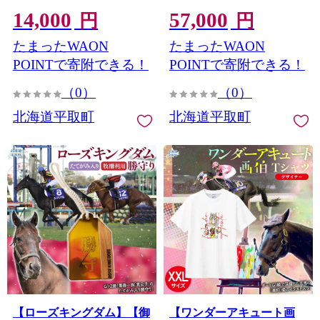
【オーダーメイド品】
14,000
57,000
BRTV252
円
円
たまったWAON
たまったWAON
POINTで寄附できる！
POINTで寄附できる！
（0）
（0）
北海道平取町
北海道平取町
【ローズキングダム】【御
【ワンダーアキュート画