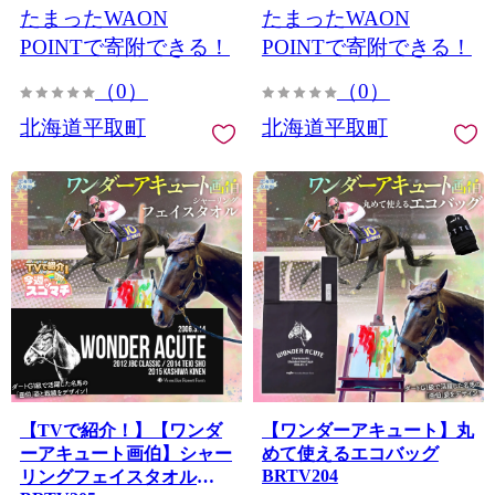
たまったWAON
たまったWAON
POINTで寄附できる！
POINTで寄附できる！
（0）
（0）
北海道平取町
北海道平取町
【TVで紹介！】【ワンダ
【ワンダーアキュート】丸
ーアキュート画伯】シャー
めて使えるエコバッグ
BRTV204
リングフェイスタオル