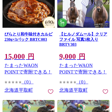
びらとり和牛味付きカルビ
【ヒルノダムール】クリア
230g×3パック BRTC003
ファイル 写真5枚入り
BRTV303
15,000
9,000
円
円
たまったWAON
たまったWAON
POINTで寄附できる！
POINTで寄附できる！
（0）
（0）
北海道平取町
北海道平取町