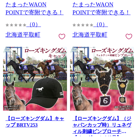
たまったWAON
たまったWAON
POINTで寄附できる！
POINTで寄附できる！
（0）
（0）
北海道平取町
北海道平取町
【ローズキングダム】キャ
【ローズキングダム】（ジ
ップ BRTV253
ャパンカップ時）リュネヴ
ィル刺繍ピンブローチ