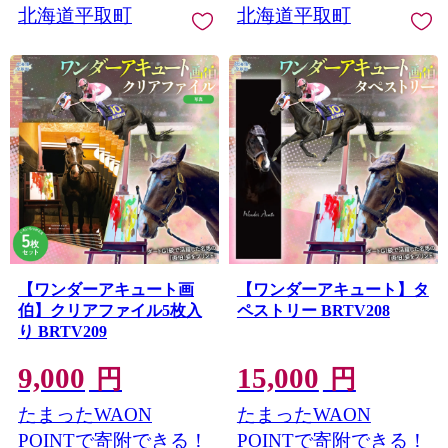
北海道平取町
北海道平取町
【ワンダーアキュート画
【ワンダーアキュート】タ
伯】クリアファイル5枚入
ペストリー BRTV208
り BRTV209
9,000
15,000
円
円
たまったWAON
たまったWAON
POINTで寄附できる！
POINTで寄附できる！