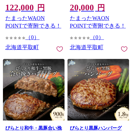
122,000
20,000
BRTC011
円
円
たまったWAON
たまったWAON
POINTで寄附できる！
POINTで寄附できる！
（0）
（0）
北海道平取町
北海道平取町
びらとり和牛・黒豚合い挽
びらとり黒豚ハンバーグ