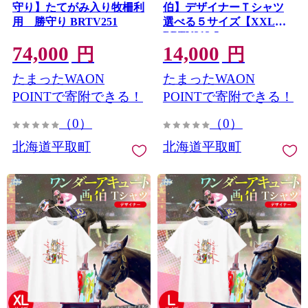
守り】たてがみ入り牧柵利
伯】デザイナーＴシャツ
用 勝守り BRTV251
選べる５サイズ【XXL】
BRTV212-5
74,000
14,000
円
円
たまったWAON
たまったWAON
POINTで寄附できる！
POINTで寄附できる！
（0）
（0）
北海道平取町
北海道平取町