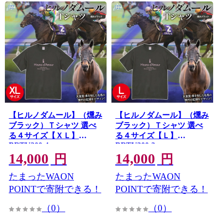
【ヒルノダムール】（燻み
【ヒルノダムール】（燻み
ブラック）Ｔシャツ 選べ
ブラック）Ｔシャツ 選べ
る４サイズ【ＸＬ】
る４サイズ【Ｌ】
BRTV300-4
BRTV300-3
14,000
14,000
円
円
たまったWAON
たまったWAON
POINTで寄附できる！
POINTで寄附できる！
（0）
（0）