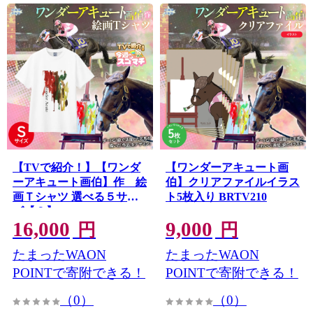
【TVで紹介！】【ワンダ
【ワンダーアキュート画
ーアキュート画伯】作 絵
伯】クリアファイルイラス
画Ｔシャツ 選べる５サイ
ト5枚入り BRTV210
ズ【Ｓ】 BRTV211-1
16,000
9,000
円
円
たまったWAON
たまったWAON
POINTで寄附できる！
POINTで寄附できる！
（0）
（0）