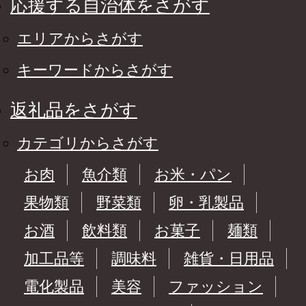
応援する自治体をさがす
エリアからさがす
キーワードからさがす
返礼品をさがす
カテゴリからさがす
お肉
魚介類
お米・パン
果物類
野菜類
卵・乳製品
お酒
飲料類
お菓子
麺類
加工品等
調味料
雑貨・日用品
電化製品
美容
ファッション