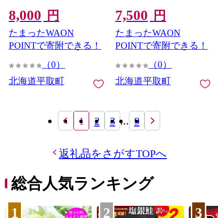
BRTV205
8,000
7,500
円
円
たまったWAON
たまったWAON
POINTで寄附できる！
POINTで寄附できる！
（0）
（0）
北海道平取町
北海道平取町
1
2
3
...
9
返礼品をさがすTOPへ
総合人気ランキング
1
2
3