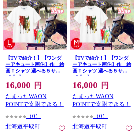
【TVで紹介！】【ワンダ
【TVで紹介！】【ワンダ
ーアキュート画伯】作 絵
ーアキュート画伯】作 絵
画Ｔシャツ 選べる５サイ
画Ｔシャツ 選べる５サイ
ズ【L】 BRTV211-3
ズ【M】 BRTV211-2
16,000
16,000
円
円
たまったWAON
たまったWAON
POINTで寄附できる！
POINTで寄附できる！
（0）
（0）
北海道平取町
北海道平取町