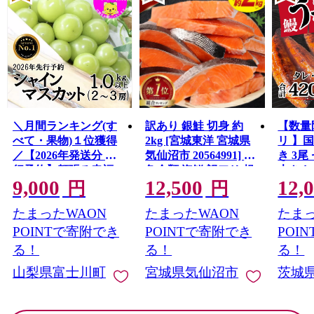
＼月間ランキング(す
訳あり 銀鮭 切身 約
【数量
べて・果物)１位獲得
2kg [宮城東洋 宮城県
リ 】
／【2026年発送分 先
気仙沼市 20564991] 鮭
き 3尾 
行予約】頬張る幸福
魚介類 海鮮 訳アリ 規
大きさ
9,000
12,500
12,
感 〜緑の宝石・ シ
格外 不揃い さけ サケ
レ・山
円
円
ャインマスカット 〜
鮭切身 シャケ 切り身
鰻 ふ
たまったWAON
たまったWAON
たまっ
１ｋｇ以上（２〜３
冷凍 家庭用 おかず 弁
な重 
房） フルーツ 山梨県
当 支援 サーモン 銀鮭
茨城 
POINTで寄附でき
POINTで寄附でき
POI
産 果物 くだもの シャ
切り身 魚 わけあり
と納税 冷
る！
る！
る！
イン マスカット ぶど
山梨県富士川町
宮城県気仙沼市
茨城
う ブドウ 葡萄 大粒 種
なし 先行予約 富士川
町 10000円 一万円