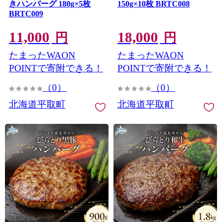
きハンバーグ 180g×5枚
150g×10枚 BRTC008
BRTC009
11,000
18,000
円
円
たまったWAON
たまったWAON
POINTで寄附できる！
POINTで寄附できる！
（0）
（0）
北海道平取町
北海道平取町