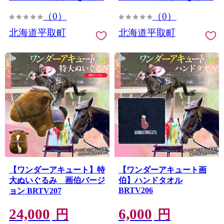
（0）
（0）
北海道平取町
北海道平取町
【ワンダーアキュート】特
【ワンダーアキュート画
大ぬいぐるみ 画伯バージ
伯】ハンドタオル
BRTV206
ョン BRTV207
24,000
6,000
円
円