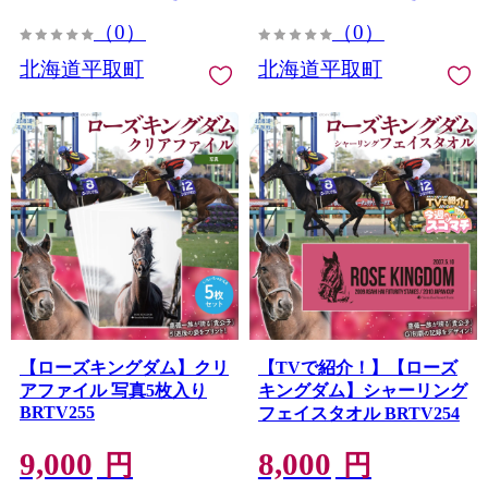
（0）
（0）
北海道平取町
北海道平取町
【ローズキングダム】クリ
【TVで紹介！】【ローズ
アファイル 写真5枚入り
キングダム】シャーリング
BRTV255
フェイスタオル BRTV254
9,000
8,000
円
円