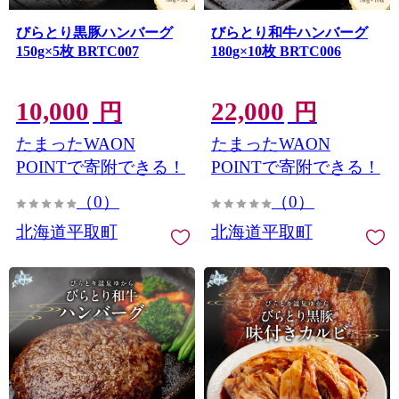
びらとり黒豚ハンバーグ
びらとり和牛ハンバーグ
150g×5枚 BRTC007
180g×10枚 BRTC006
10,000
22,000
円
円
たまったWAON
たまったWAON
POINTで寄附できる！
POINTで寄附できる！
（0）
（0）
北海道平取町
北海道平取町