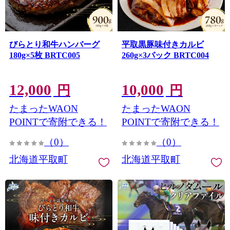
びらとり和牛ハンバーグ
平取黒豚味付きカルビ
180g×5枚 BRTC005
260g×3パック BRTC004
12,000
10,000
円
円
たまったWAON
たまったWAON
POINTで寄附できる！
POINTで寄附できる！
（0）
（0）
北海道平取町
北海道平取町