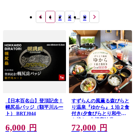
1
2
3
...
9
【日本百名山】登頂記念！
すずらんの風薫る森びらと
幌尻岳バッジ（額平川ルー
り温泉『ゆから』１泊２食
ト） BRTJ044
付き(夕食びらとり和牛す
き焼き)1名様宿泊券
6,000
72,000
BRTC012
円
円