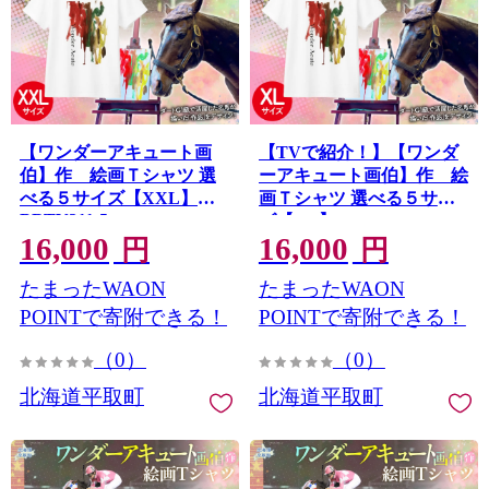
【ワンダーアキュート画
【TVで紹介！】【ワンダ
伯】作 絵画Ｔシャツ 選
ーアキュート画伯】作 絵
べる５サイズ【XXL】
画Ｔシャツ 選べる５サイ
BRTV211-5
ズ【XL】 BRTV211-4
16,000
16,000
円
円
たまったWAON
たまったWAON
POINTで寄附できる！
POINTで寄附できる！
（0）
（0）
北海道平取町
北海道平取町