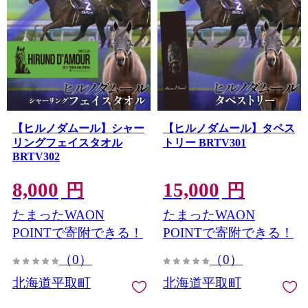
【ヒルノダムール】シャー
【ヒルノダムール】タペス
リングフェイスタオル
トリー BRTV301
BRTV302
8,000
15,000
円
円
たまったWAON
たまったWAON
POINTで寄附できる！
POINTで寄附できる！
（0）
（0）
北海道平取町
北海道平取町