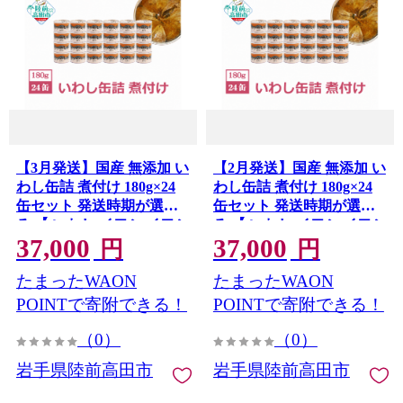
【3月発送】国産 無添加 い
【2月発送】国産 無添加 い
わし缶詰 煮付け 180g×24
わし缶詰 煮付け 180g×24
缶セット 発送時期が選べ
缶セット 発送時期が選べ
る 【 いわし イワシ イワシ
る 【 いわし イワシ イワシ
37,000
37,000
缶 魚 菊詰め 缶詰 無着色
缶 魚 菊詰め 缶詰 無着色
円
円
海産物 防災 備蓄 長期保存
海産物 防災 備蓄 長期保存
たまったWAON
たまったWAON
非常食 ローリングストッ
非常食 ローリングストッ
ク 国産 防災グッズ 】
ク 国産 防災グッズ 】
POINTで寄附できる！
POINTで寄附できる！
RT966-24
RT966-24
（0）
（0）
岩手県陸前高田市
岩手県陸前高田市