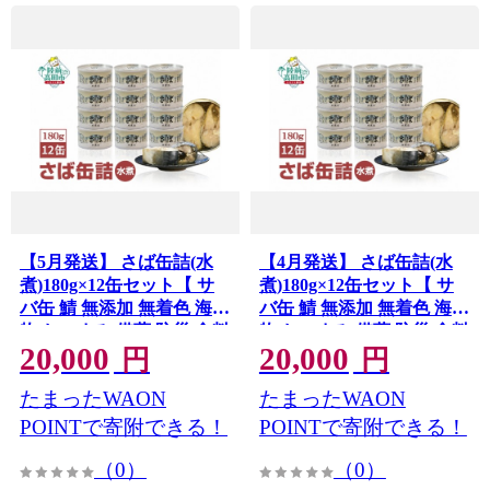
【5月発送】 さば缶詰(水
【4月発送】 さば缶詰(水
煮)180g×12缶セット【 サ
煮)180g×12缶セット【 サ
バ缶 鯖 無添加 無着色 海産
バ缶 鯖 無添加 無着色 海産
物 おつまみ 備蓄 防災 食料
物 おつまみ 備蓄 防災 食料
20,000
20,000
長期保存 非常食 和尚印 】
長期保存 非常食 和尚印 】
円
円
RT860-12
RT860-12
たまったWAON
たまったWAON
POINTで寄附できる！
POINTで寄附できる！
（0）
（0）