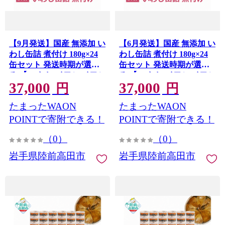
【9月発送】国産 無添加 い
【6月発送】国産 無添加 い
わし缶詰 煮付け 180g×24
わし缶詰 煮付け 180g×24
缶セット 発送時期が選べ
缶セット 発送時期が選べ
る 【 いわし イワシ イワシ
る 【 いわし イワシ イワシ
37,000
37,000
缶 魚 菊詰め 缶詰 無着色
缶 魚 菊詰め 缶詰 無着色
円
円
海産物 防災 備蓄 長期保存
海産物 防災 備蓄 長期保存
たまったWAON
たまったWAON
非常食 ローリングストッ
非常食 ローリングストッ
ク 国産 防災グッズ 】
ク 国産 防災グッズ 】
POINTで寄附できる！
POINTで寄附できる！
RT966-24
RT966-24
（0）
（0）
岩手県陸前高田市
岩手県陸前高田市