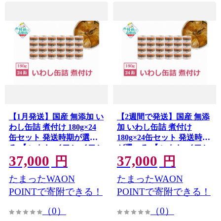
【1月発送】国産 無添加 い
【2週間で発送】国産 無添
わし缶詰 煮付け 180g×24
加 いわし缶詰 煮付け
缶セット 発送時期が選べ
180g×24缶セット 発送時期
る 【 いわし イワシ イワシ
が選べる 【 いわし イワシ
37,000
37,000
缶 魚 菊詰め 缶詰 無着色
イワシ缶 魚 菊詰め 缶詰 無
円
円
海産物 防災 備蓄 長期保存
着色 海産物 防災 備蓄 長期
たまったWAON
たまったWAON
非常食 ローリングストッ
保存 非常食 ローリングス
ク 国産 防災グッズ 】
トック 国産 防災グッズ 】
POINTで寄附できる！
POINTで寄附できる！
RT966-24
RT966-24
（0）
（0）