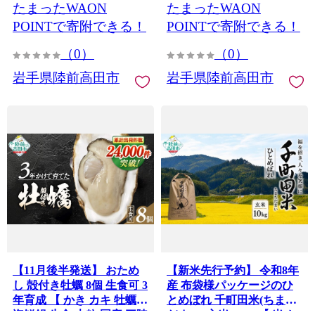
たまったWAON
たまったWAON
長期保存 非常食 防災 】
RT862-12
POINTで寄附できる！
POINTで寄附できる！
（0）
（0）
岩手県陸前高田市
岩手県陸前高田市
【11月後半発送】 おため
【新米先行予約】 令和8年
し 殻付き牡蠣 8個 生食可 3
産 布袋様パッケージのひ
年育成 【 かき カキ 牡蠣
とめぼれ 千町田米(ちまち
海鮮鍋 生食 大粒 国産 三陸
だまい) 玄米 10kg 【 米 お