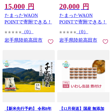
15,000
20,000
産 広田湾 期間限定 マルテ
米 ひとめぼれ おにぎり お
円
円
ン水産 】 RT3254
弁当 産地直送 数量限定 】
たまったWAON
たまったWAON
RT3398
POINTで寄附できる！
POINTで寄附できる！
（0）
（0）
岩手県陸前高田市
岩手県陸前高田市
【新米先行予約】 令和8年
【12月発送】国産 無添加