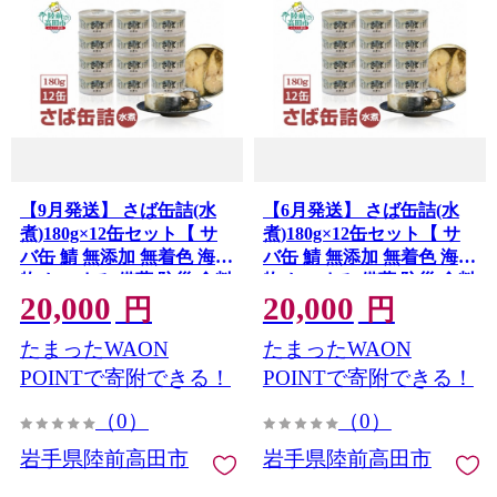
【9月発送】 さば缶詰(水
【6月発送】 さば缶詰(水
煮)180g×12缶セット【 サ
煮)180g×12缶セット【 サ
バ缶 鯖 無添加 無着色 海産
バ缶 鯖 無添加 無着色 海産
物 おつまみ 備蓄 防災 食料
物 おつまみ 備蓄 防災 食料
20,000
20,000
長期保存 非常食 和尚印 】
長期保存 非常食 和尚印 】
円
円
RT860-12
RT860-12
たまったWAON
たまったWAON
POINTで寄附できる！
POINTで寄附できる！
（0）
（0）
岩手県陸前高田市
岩手県陸前高田市