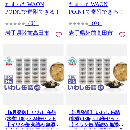
たまったWAON
たまったWAON
POINTで寄附できる！
POINTで寄附できる！
（0）
（0）
岩手県陸前高田市
岩手県陸前高田市
【6月発送】 いわし 缶詰
【5月発送】 いわし 缶詰
(水煮) 180g × 24缶セット
(水煮) 180g × 24缶セット
【 イワシ缶 菊詰め 無添加
【 イワシ缶 菊詰め 無添加