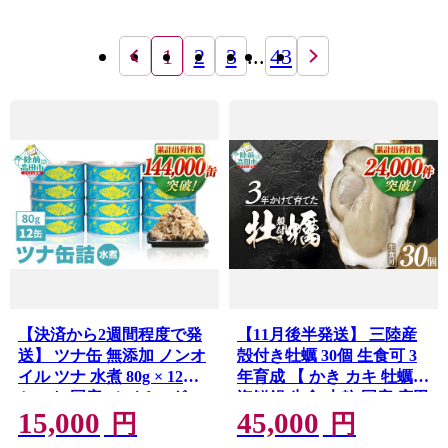
1
2
3
...
43
【決済から2週間程度で発
【11月後半発送】 三陸産
送】 ツナ缶 無添加 ノンオ
殻付き牡蠣 30個 生食可 3
イル ツナ 水煮 80g × 12缶
年育成 【 かき カキ 牡蠣
セット 国産 メバチマグロ
海鮮鍋 生食 大粒 国産 広田
15,000
45,000
使用 【 缶詰 ツナ 缶 フレ
湾 期間限定 マルテン水産
円
円
ーク 無着色 カロリー 備蓄
】 RT394