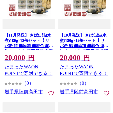
【11月発送】 さば缶詰(水
【10月発送】 さば缶詰(水
煮)180g×12缶セット【 サ
煮)180g×12缶セット【 サ
バ缶 鯖 無添加 無着色 海産
バ缶 鯖 無添加 無着色 海産
物 おつまみ 備蓄 防災 食料
物 おつまみ 備蓄 防災 食料
20,000
20,000
長期保存 非常食 和尚印 】
長期保存 非常食 和尚印 】
円
円
RT860-12
RT860-12
たまったWAON
たまったWAON
POINTで寄附できる！
POINTで寄附できる！
（0）
（0）
岩手県陸前高田市
岩手県陸前高田市