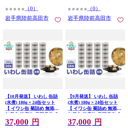
（0）
（0）
岩手県陸前高田市
岩手県陸前高田市
【10月発送】 いわし 缶詰
【9月発送】 いわし 缶詰
(水煮) 180g × 24缶セット
(水煮) 180g × 24缶セット
【 イワシ缶 菊詰め 無添加
【 イワシ缶 菊詰め 無添加
無着色 海産物 長期保存 非
無着色 海産物 長期保存 非
37,000
37,000
常食 国産 防災グッズ 】
常食 国産 防災グッズ 】
円
円
RT911-24
RT911-24