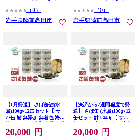
（0）
（0）
岩手県陸前高田市
岩手県陸前高田市
【1月発送】 さば缶詰(水
【決済から2週間程度で発
煮)180g×12缶セット【 サ
送】 さば缶 (水煮)180g×12
バ缶 鯖 無添加 無着色 海産
缶セット 計1,440g【 サバ
物 おつまみ 備蓄 防災 食料
缶 鯖 無添加 無着色 海産物
20,000
20,000
長期保存 非常食 和尚印 】
おつまみ 備蓄 防災 食料 長
円
円
RT860-12
期保存 非常食 和尚印 】