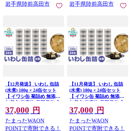
岩手県陸前高田市
岩手県陸前高田市
【12月発送】 いわし 缶詰
【11月発送】 いわし 缶詰
(水煮) 180g × 24缶セット
(水煮) 180g × 24缶セット
【 イワシ缶 菊詰め 無添加
【 イワシ缶 菊詰め 無添加
無着色 海産物 長期保存 非
無着色 海産物 長期保存 非
37,000
37,000
常食 国産 防災グッズ 】
常食 国産 防災グッズ 】
円
円
RT911-24
RT911-24
たまったWAON
たまったWAON
POINTで寄附できる！
POINTで寄附できる！