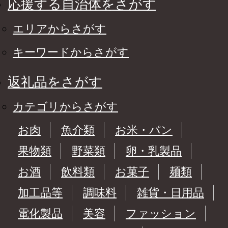
応援する自治体をさがす
エリアからさがす
キーワードからさがす
返礼品をさがす
カテゴリからさがす
お肉
魚介類
お米・パン
果物類
野菜類
卵・乳製品
お酒
飲料類
お菓子
麺類
加工品等
調味料
雑貨・日用品
電化製品
美容
ファッション