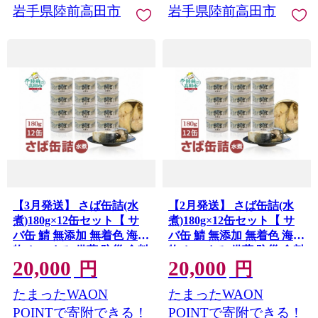
岩手県陸前高田市
岩手県陸前高田市
【3月発送】 さば缶詰(水
【2月発送】 さば缶詰(水
煮)180g×12缶セット【 サ
煮)180g×12缶セット【 サ
バ缶 鯖 無添加 無着色 海産
バ缶 鯖 無添加 無着色 海産
物 おつまみ 備蓄 防災 食料
物 おつまみ 備蓄 防災 食料
20,000
20,000
長期保存 非常食 和尚印 】
長期保存 非常食 和尚印 】
円
円
RT860-12
RT860-12
たまったWAON
たまったWAON
POINTで寄附できる！
POINTで寄附できる！