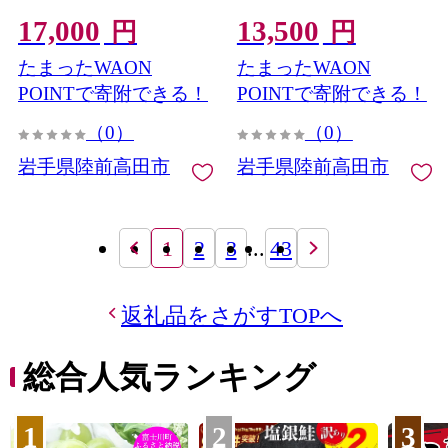
個 計4個 国産黒毛和牛 す
135g×3個 【 ご飯のお供 お
17,000
13,500
き焼き風包み蒸し ほたて
かず おつまみ 簡単調理 海
円
円
おかず 簡単
鮮 冷凍 】
たまったWAON
たまったWAON
POINTで寄附できる！
POINTで寄附できる！
（0）
（0）
岩手県陸前高田市
岩手県陸前高田市
1
2
3
...
43
返礼品をさがすTOPへ
総合人気ランキング
1
2
3