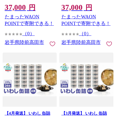
無着色 海産物 長期保存 非
無着色 海産物 長期保存 非
37,000
37,000
常食 国産 防災グッズ 】
常食 国産 防災グッズ 】
円
円
RT911-24
RT911-24
たまったWAON
たまったWAON
POINTで寄附できる！
POINTで寄附できる！
（0）
（0）
岩手県陸前高田市
岩手県陸前高田市
【4月発送】 いわし 缶詰
【3月発送】 いわし 缶詰