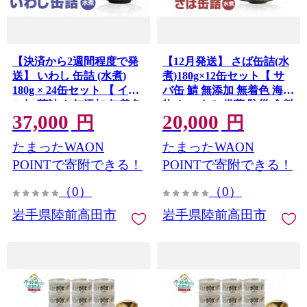
【決済から2週間程度で発
【12月発送】 さば缶詰(水
送】 いわし 缶詰 (水煮)
煮)180g×12缶セット【 サ
180g × 24缶セット 【 イワ
バ缶 鯖 無添加 無着色 海産
シ缶 菊詰め 無添加 無着色
物 おつまみ 備蓄 防災 食料
37,000
20,000
海産物 長期保存 非常食 国
長期保存 非常食 和尚印 】
円
円
RT860-12
産 防災グッズ 】 RT911-24
たまったWAON
たまったWAON
POINTで寄附できる！
POINTで寄附できる！
（0）
（0）
岩手県陸前高田市
岩手県陸前高田市