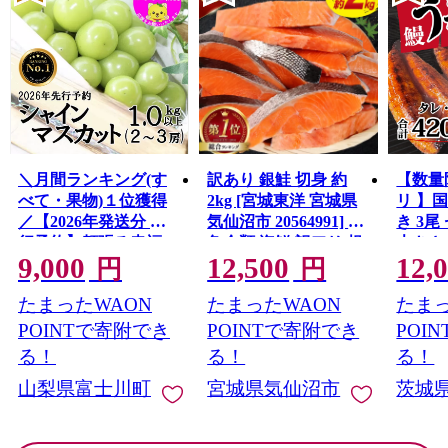
＼月間ランキング(す
訳あり 銀鮭 切身 約
【数量
べて・果物)１位獲得
2kg [宮城東洋 宮城県
リ 】
／【2026年発送分 先
気仙沼市 20564991] 鮭
き 3尾 
行予約】頬張る幸福
魚介類 海鮮 訳アリ 規
大きさ
9,000
12,500
12,
感 〜緑の宝石・ シ
格外 不揃い さけ サケ
レ・山
円
円
ャインマスカット 〜
鮭切身 シャケ 切り身
鰻 ふ
たまったWAON
たまったWAON
たまっ
１ｋｇ以上（２〜３
冷凍 家庭用 おかず 弁
な重 
房） フルーツ 山梨県
当 支援 サーモン 銀鮭
茨城 
POINTで寄附でき
POINTで寄附でき
POI
産 果物 くだもの シャ
切り身 魚 わけあり
と納税 冷
る！
る！
る！
イン マスカット ぶど
山梨県富士川町
宮城県気仙沼市
茨城
う ブドウ 葡萄 大粒 種
なし 先行予約 富士川
町 10000円 一万円