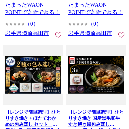
たまったWAON
たまったWAON
RT860-12
POINTで寄附できる！
POINTで寄附できる！
（0）
（0）
岩手県陸前高田市
岩手県陸前高田市
【レンジで簡単調理】ひと
【レンジで簡単調理】ひと
りすき焼き + ほたてわか
りすき焼き 国産黒毛和牛
めの包み蒸し セット 各2
すき焼き風包み蒸し