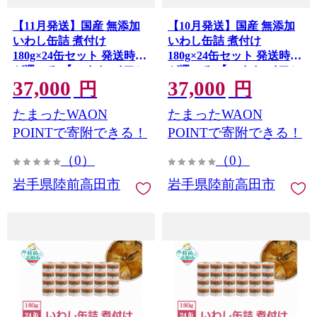
【11月発送】国産 無添加
【10月発送】国産 無添加
いわし缶詰 煮付け
いわし缶詰 煮付け
180g×24缶セット 発送時期
180g×24缶セット 発送時期
が選べる 【 いわし イワシ
が選べる 【 いわし イワシ
37,000
37,000
イワシ缶 魚 菊詰め 缶詰 無
イワシ缶 魚 菊詰め 缶詰 無
円
円
着色 海産物 防災 備蓄 長期
着色 海産物 防災 備蓄 長期
たまったWAON
たまったWAON
保存 非常食 ローリングス
保存 非常食 ローリングス
トック 国産 防災グッズ 】
トック 国産 防災グッズ 】
POINTで寄附できる！
POINTで寄附できる！
RT966-24
RT966-24
（0）
（0）
岩手県陸前高田市
岩手県陸前高田市