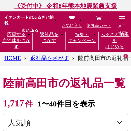
《受付中》 令和8年熊本地震緊急支援
イオンカードのふるさと納
税
お気に入り
返礼品カート
メニ
ュー
応援する
返礼品を
特集・
ふるさと納税
自治体をさが
さがす
キャンペーン
を
す
はじめる
HOME
返礼品をさがす
陸前高田市の返礼品
陸前高田市の返礼品一覧
1,717
件
1〜40件目を表示