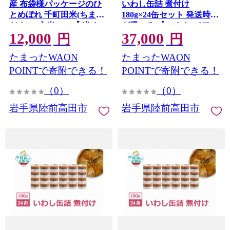
産 布袋様パッケージのひ
いわし缶詰 煮付け
とめぼれ 千町田米(ちまち
180g×24缶セット 発送時期
だまい) 玄米 5kg 【 米 お
が選べる 【 いわし イワシ
12,000
37,000
米 ひとめぼれ おにぎり お
イワシ缶 魚 菊詰め 缶詰 無
円
円
弁当 産地直送 数量限定 】
着色 海産物 防災 備蓄 長期
たまったWAON
たまったWAON
RT3397
保存 非常食 ローリングス
トック 国産 防災グッズ 】
POINTで寄附できる！
POINTで寄附できる！
RT966-24
（0）
（0）
岩手県陸前高田市
岩手県陸前高田市