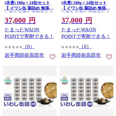
(水煮) 180g × 24缶セット
(水煮) 180g × 24缶セット
【 イワシ缶 菊詰め 無添加
【 イワシ缶 菊詰め 無添加
無着色 海産物 長期保存 非
無着色 海産物 長期保存 非
37,000
37,000
常食 国産 防災グッズ 】
常食 国産 防災グッズ 】
円
円
RT911-24
RT911-24
たまったWAON
たまったWAON
POINTで寄附できる！
POINTで寄附できる！
（0）
（0）
岩手県陸前高田市
岩手県陸前高田市