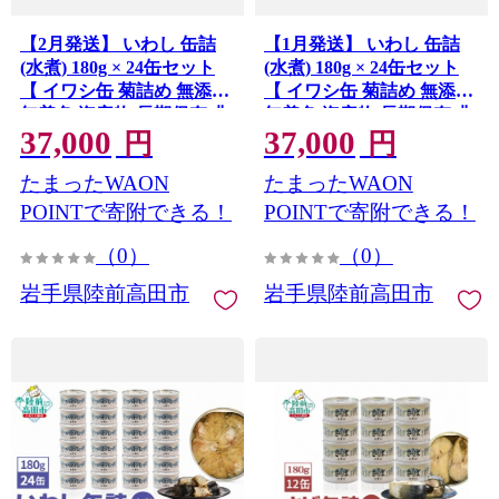
【2月発送】 いわし 缶詰
【1月発送】 いわし 缶詰
(水煮) 180g × 24缶セット
(水煮) 180g × 24缶セット
【 イワシ缶 菊詰め 無添加
【 イワシ缶 菊詰め 無添加
無着色 海産物 長期保存 非
無着色 海産物 長期保存 非
37,000
37,000
常食 国産 防災グッズ 】
常食 国産 防災グッズ 】
円
円
RT911-24
RT911-24
たまったWAON
たまったWAON
POINTで寄附できる！
POINTで寄附できる！
（0）
（0）
岩手県陸前高田市
岩手県陸前高田市