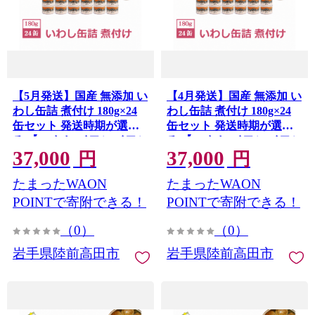
【5月発送】国産 無添加 い
【4月発送】国産 無添加 い
わし缶詰 煮付け 180g×24
わし缶詰 煮付け 180g×24
缶セット 発送時期が選べ
缶セット 発送時期が選べ
る 【 いわし イワシ イワシ
る 【 いわし イワシ イワシ
37,000
37,000
缶 魚 菊詰め 缶詰 無着色
缶 魚 菊詰め 缶詰 無着色
円
円
海産物 防災 備蓄 長期保存
海産物 防災 備蓄 長期保存
たまったWAON
たまったWAON
非常食 ローリングストッ
非常食 ローリングストッ
ク 国産 防災グッズ 】
ク 国産 防災グッズ 】
POINTで寄附できる！
POINTで寄附できる！
RT966-24
RT966-24
（0）
（0）
岩手県陸前高田市
岩手県陸前高田市