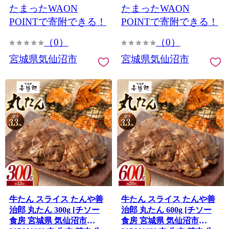
たまったWAON
たまったWAON
ン たん
POINTで寄附できる！
POINTで寄附できる！
（0）
（0）
宮城県気仙沼市
宮城県気仙沼市
牛たん スライス たんや善
牛たん スライス たんや善
治郎 丸たん 300g [チソー
治郎 丸たん 600g [チソー
食房 宮城県 気仙沼市
食房 宮城県 気仙沼市