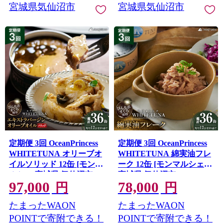
宮城県気仙沼市
宮城県気仙沼市
定期便 3回 OceanPrincess
定期便 3回 OceanPrincess
WHITETUNA オリーブオ
WHITETUNA 綿実油フレ
イルソリッド 12缶 [モンマ
ーク 12缶 [モンマルシェ
ルシェ 宮城県 気仙沼市
宮城県 気仙沼市 20566220]
97,000
78,000
20566219] 缶詰 オリーブオ
缶詰 綿実油 ツナフレーク
円
円
イル オリーブ ツナフレー
ツナ缶 ツナ 缶詰め かんづ
たまったWAON
たまったWAON
ク ツナ缶 ツナ 缶詰め かん
め 熟成 マグロ 簡単調理 高
づめ 熟成 マグロ 簡単調理
級 保存食 常備 常温 オーシ
POINTで寄附できる！
POINTで寄附できる！