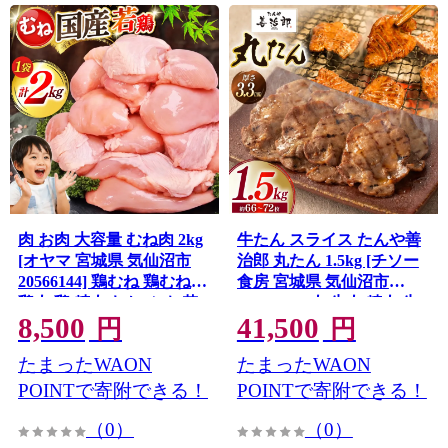
肉 お肉 大容量 むね肉 2kg
牛たん スライス たんや善
[オヤマ 宮城県 気仙沼市
治郎 丸たん 1.5kg [チソー
20566144] 鶏むね 鶏むね肉
食房 宮城県 気仙沼市
鶏肉 鶏 精肉 むね ムネ 若
20566109] 肉 牛肉 精肉 牛
8,500
41,500
鶏 高たんぱく 低脂質 サラ
タン スライス 牛たん塩 牛
円
円
ダチキン 蒸し鶏 タンパク
タン塩 冷凍 焼肉 BBQ タ
たまったWAON
たまったWAON
質 筋トレ ダイエット アレ
ン たん
ンジ ストック あっさり し
POINTで寄附できる！
POINTで寄附できる！
っとり 冷凍
（0）
（0）