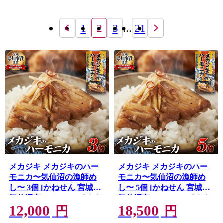
1
2
3
...
21
メカジキ メカジキのハー
メカジキ メカジキのハー
モニカ〜気仙沼の漁師め
モニカ〜気仙沼の漁師め
し〜 3個 [かねせん 宮城県
し〜 5個 [かねせん 宮城県
気仙沼市 20566173] めかじ
気仙沼市 20566172] めかじ
12,000
18,500
き ハーモニカ 希少部位 漁
き ハーモニカ 希少部位 漁
円
円
師めし 漁師飯 煮付け 煮魚
師めし 漁師飯 煮付け 煮魚