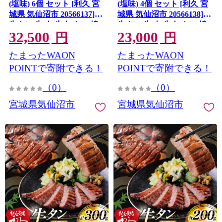
(塩味) 6個 セット [利久 宮
(塩味) 4個 セット [利久 宮
城県 気仙沼市 20566137]
城県 気仙沼市 20566138]
牛タン 牛 肉 牛肉 タン 焼
牛タン 牛 肉 牛肉 タン 焼
32,500
23,000
肉 キャンプ アウトドア バ
肉 キャンプ アウトドア バ
円
円
ーベキュー BBQ 牛タン塩
ーベキュー BBQ 牛タン塩
たまったWAON
たまったWAON
牛たん塩 冷凍 小分け 個包
牛たん塩 冷凍 小分け 個包
装
装
POINTで寄附できる！
POINTで寄附できる！
（0）
（0）
宮城県気仙沼市
宮城県気仙沼市