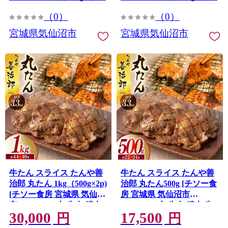
装 家庭用 冷凍 鮭
（0）
（0）
宮城県気仙沼市
宮城県気仙沼市
牛たん スライス たんや善
牛たん スライス たんや善
治郎 丸たん 1kg（500g×2p)
治郎 丸たん500g [チソー食
[チソー食房 宮城県 気仙沼
房 宮城県 気仙沼市
市 20566001] 肉 牛肉 精肉
20566000] 肉 牛肉 精肉 牛
30,000
17,500
牛タン 牛たん塩 牛タン塩
タン スライス 牛たん塩 牛
円
円
冷凍 焼肉 BBQ タン たん
タン塩 冷凍 焼肉 BBQ タ