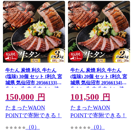
牛たん 炭焼 利久 牛たん
牛たん 炭焼 利久 牛たん
(塩味) 30個 セット [利久 宮
(塩味) 20個 セット [利久 宮
城県 気仙沼市 20566133]
城県 気仙沼市 20566134]
牛タン 牛 肉 牛肉 タン 焼
牛タン 牛 肉 牛肉 タン 焼
150,000
101,500
肉 キャンプ アウトドア バ
肉 キャンプ アウトドア バ
円
円
ーベキュー BBQ 牛タン塩
ーベキュー BBQ 牛タン塩
たまったWAON
たまったWAON
牛たん塩 冷凍 小分け 個包
牛たん塩 冷凍 小分け 個包
装
装
POINTで寄附できる！
POINTで寄附できる！
（0）
（0）