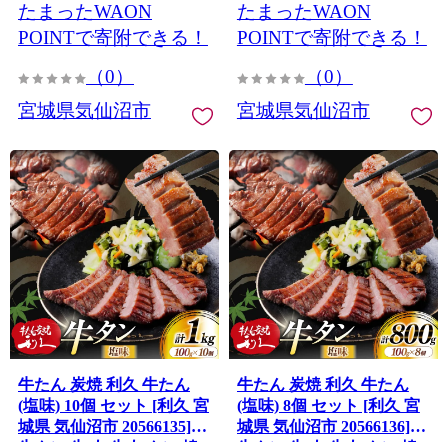
たまったWAON
たまったWAON
海鮮 煮込み 惣菜 おかず お
海鮮 煮込み 惣菜 おかず お
つまみ レトルト 湯煎 常温
つまみ レトルト 湯煎 常温
POINTで寄附できる！
POINTで寄附できる！
（0）
（0）
宮城県気仙沼市
宮城県気仙沼市
牛たん 炭焼 利久 牛たん
牛たん 炭焼 利久 牛たん
(塩味) 10個 セット [利久 宮
(塩味) 8個 セット [利久 宮
城県 気仙沼市 20566135]
城県 気仙沼市 20566136]
牛タン 牛 肉 牛肉 タン 焼
牛タン 牛 肉 牛肉 タン 焼