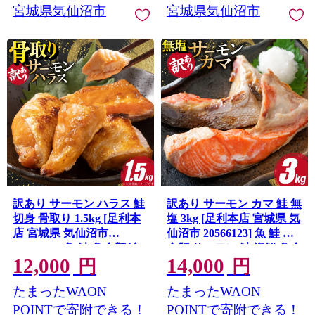
宮城県気仙沼市
宮城県気仙沼市
訳あり サーモン ハラス 鮭
訳あり サーモン カマ 鮭 無
切身 骨取り 1.5kg [足利本
塩 3kg [足利本店 宮城県 気
店 宮城県 気仙沼市
仙沼市 20566123] 魚 鮭 魚
20566124] 魚 鮭 魚介類 冷
介類 サーモン 鮭 海鮮 魚介
12,000
14,000
凍 海鮮 鮭 魚介 規格外 鮭
さけ サケ 鮭 シャケ かま
円
円
不揃い さけ サケ 鮭切身 シ
簡易包装 家庭用 冷凍 鮭
たまったWAON
たまったWAON
ャケ 切り身 サーモン切り
身 訳アリ わけあり 簡易包
POINTで寄附できる！
POINTで寄附できる！