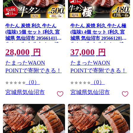
牛たん 炭焼 利久 牛たん
牛たん 炭焼 利久 牛たん極
(塩味) 5個 セット [利久 宮
(塩味) 4個 セット [利久 宮
城県 気仙沼市 20566141]
城県 気仙沼市 20566128]
牛タン 牛 肉 牛肉 タン 焼
牛タン 牛 肉 牛肉 タン 焼
28,000
37,000
肉 キャンプ アウトドア バ
肉 キャンプ アウトドア バ
円
円
ーベキュー BBQ 牛タン塩
ーベキュー BBQ 牛タン塩
たまったWAON
たまったWAON
牛たん塩 冷凍 小分け 個包
牛たん塩 冷凍 小分け 個包
装
装
POINTで寄附できる！
POINTで寄附できる！
（0）
（0）
宮城県気仙沼市
宮城県気仙沼市