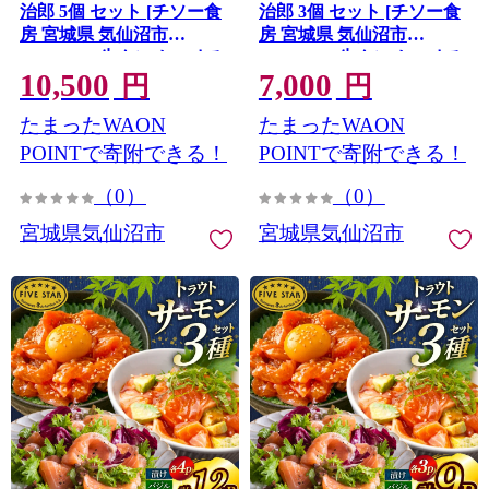
治郎 5個 セット [チソー食
治郎 3個 セット [チソー食
房 宮城県 気仙沼市
房 宮城県 気仙沼市
20566107] 牛タン おつまみ
20566108] 牛タン おつまみ
10,500
7,000
おかず やわらかい 常温
おかず やわらかい 常温
円
円
たまったWAON
たまったWAON
POINTで寄附できる！
POINTで寄附できる！
（0）
（0）
宮城県気仙沼市
宮城県気仙沼市