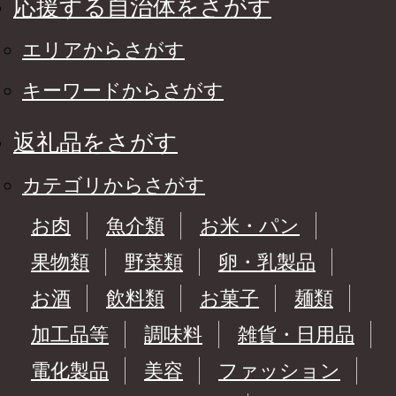
応援する自治体をさがす
エリアからさがす
キーワードからさがす
返礼品をさがす
カテゴリからさがす
お肉
魚介類
お米・パン
果物類
野菜類
卵・乳製品
お酒
飲料類
お菓子
麺類
加工品等
調味料
雑貨・日用品
電化製品
美容
ファッション