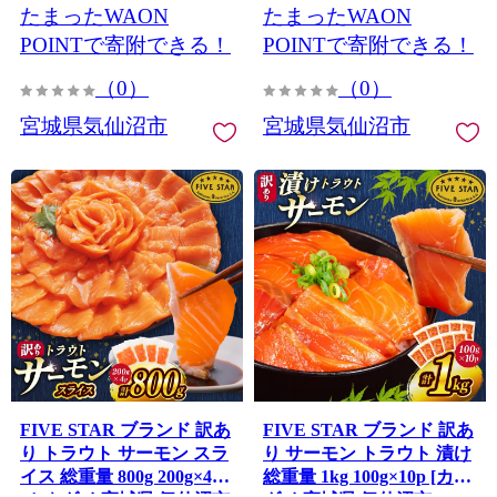
たまったWAON
たまったWAON
さけ 海鮮 サーモン 切り落
とし 生食用 サーモン 真空
POINTで寄附できる！
POINTで寄附できる！
パック さけ サケ 生食トラ
（0）
（0）
ウト 丼 海鮮丼 個包装 サー
モン
宮城県気仙沼市
宮城県気仙沼市
FIVE STAR ブランド 訳あ
FIVE STAR ブランド 訳あ
り トラウト サーモン スラ
り サーモン トラウト 漬け
イス 総重量 800g 200g×4p
総重量 1kg 100g×10p [カネ