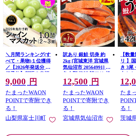
＼月間ランキング(す
訳あり 銀鮭 切身 約
【数量
べて・果物)１位獲得
2kg [宮城東洋 宮城県
リ 】
／【2026年発送分 先
気仙沼市 20564991] 鮭
き 3尾 
行予約】頬張る幸福
魚介類 海鮮 訳アリ 規
大きさ
9,000
12,500
12,
感 〜緑の宝石・ シ
格外 不揃い さけ サケ
レ・山
円
円
ャインマスカット 〜
鮭切身 シャケ 切り身
鰻 ふ
たまったWAON
たまったWAON
たまっ
１ｋｇ以上（２〜３
冷凍 家庭用 おかず 弁
な重 
房） フルーツ 山梨県
当 支援 サーモン 銀鮭
茨城 
POINTで寄附でき
POINTで寄附でき
POI
産 果物 くだもの シャ
切り身 魚 わけあり
と納税 冷
る！
る！
る！
イン マスカット ぶど
山梨県富士川町
宮城県気仙沼市
茨城
う ブドウ 葡萄 大粒 種
なし 先行予約 富士川
町 10000円 一万円