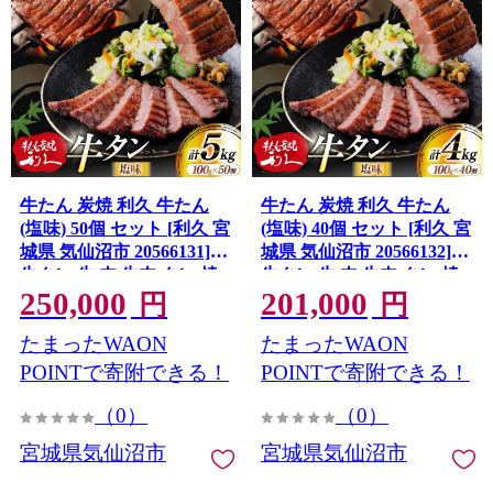
牛たん 炭焼 利久 牛たん
牛たん 炭焼 利久 牛たん
(塩味) 50個 セット [利久 宮
(塩味) 40個 セット [利久 宮
城県 気仙沼市 20566131]
城県 気仙沼市 20566132]
牛タン 牛 肉 牛肉 タン 焼
牛タン 牛 肉 牛肉 タン 焼
250,000
201,000
肉 キャンプ アウトドア バ
肉 キャンプ アウトドア バ
円
円
ーベキュー BBQ 牛タン塩
ーベキュー BBQ 牛タン塩
たまったWAON
たまったWAON
牛たん塩 冷凍 小分け 個包
牛たん塩 冷凍 小分け 個包
装
装
POINTで寄附できる！
POINTで寄附できる！
（0）
（0）
宮城県気仙沼市
宮城県気仙沼市