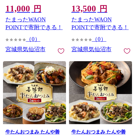
[カネダイ 宮城県 気仙沼市
ダイ 宮城県 気仙沼市
11,000
13,500
20566179] 魚 サーモン 魚
20565453] 魚 魚介類 刺身
円
円
介類 刺身 小分け 冷凍 鮭
小分け 冷凍 鮭 さけ 海鮮
たまったWAON
たまったWAON
さけ 海鮮 サーモン 切り落
切り落とし 生食用 真空パ
とし 生食用 サーモン 真空
ック さけ サケ 食品 生食
POINTで寄附できる！
POINTで寄附できる！
パック さけ サケ 生食トラ
サーモン 漬け丼 手巻き寿
（0）
（0）
ウト 丼 海鮮丼 個包装 サー
司 丼 海鮮丼 個包装
モン
宮城県気仙沼市
宮城県気仙沼市
牛たんおつまみ たんや善
牛たんおつまみ たんや善