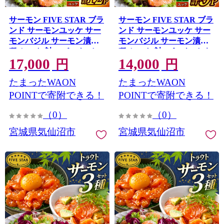
サーモン FIVE STAR ブラ
サーモン FIVE STAR ブラ
ンド サーモンユッケ サー
ンド サーモンユッケ サー
モンバジル サーモン漬け 3
モンバジル サーモン漬け 3
種 セット 計12パック [カ
種 セット 計9パック [カネ
17,000
14,000
ネダイ 宮城県 気仙沼市
ダイ 宮城県 気仙沼市
円
円
20566150] 魚 魚介類 サー
20566151] 魚 魚介類 サー
たまったWAON
たまったWAON
モン サーモントラウト 鮭
モン サーモントラウト 鮭
さけ サーモン ユッケ バジ
さけ サーモン ユッケ バジ
POINTで寄附できる！
POINTで寄附できる！
ル 漬け さけ サケ トラウト
ル 漬け さけ サケ トラウト
（0）
（0）
海鮮 丼 海鮮丼 個包装 小分
海鮮 丼 海鮮丼 個包装 小分
け 冷凍
け 冷凍
宮城県気仙沼市
宮城県気仙沼市