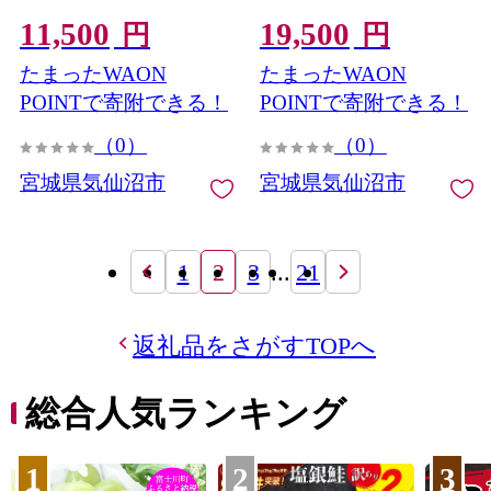
20566092] 肉 牛肉 精肉 牛
20566093] 肉 牛肉 精肉 牛
11,500
19,500
タン スライス 牛たん塩 牛
タン スライス 牛たん塩 牛
円
円
タン塩 冷凍 焼肉 BBQ タ
タン塩 冷凍 焼肉 BBQ タ
たまったWAON
たまったWAON
ン たん
ン たん
POINTで寄附できる！
POINTで寄附できる！
（0）
（0）
宮城県気仙沼市
宮城県気仙沼市
1
2
3
...
21
返礼品をさがすTOPへ
総合人気ランキング
1
2
3