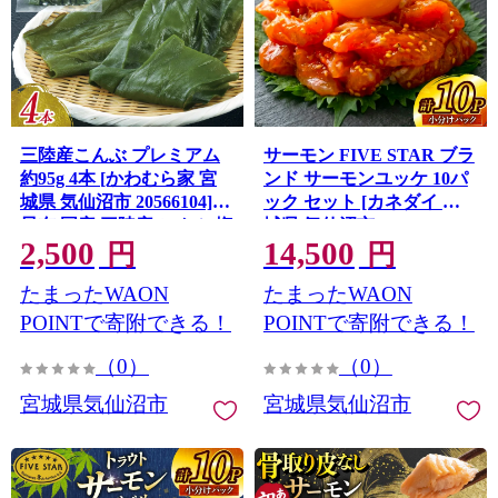
三陸産こんぶ プレミアム
サーモン FIVE STAR ブラ
約95g 4本 [かわむら家 宮
ンド サーモンユッケ 10パ
城県 気仙沼市 20566104]
ック セット [カネダイ 宮
昆布 国産 三陸産 こんぶ 塩
城県 気仙沼市 20566147]
2,500
14,500
蔵
魚 魚介類 サーモン サーモ
円
円
ントラウト 鮭 さけ サーモ
たまったWAON
たまったWAON
ン ユッケ さけ サケ トラウ
ト 海鮮 丼 海鮮丼 個包装
POINTで寄附できる！
POINTで寄附できる！
小分け 冷凍
（0）
（0）
宮城県気仙沼市
宮城県気仙沼市