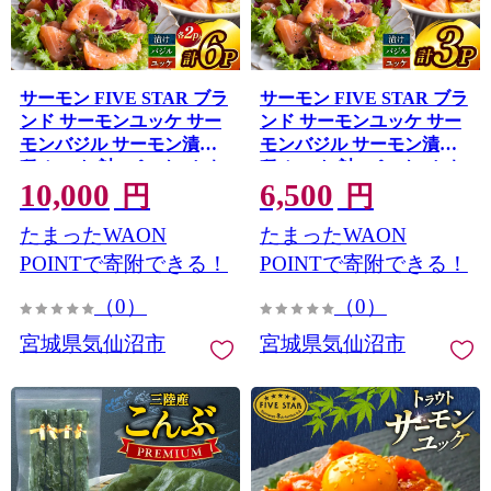
サーモン FIVE STAR ブラ
サーモン FIVE STAR ブラ
ンド サーモンユッケ サー
ンド サーモンユッケ サー
モンバジル サーモン漬け 3
モンバジル サーモン漬け 3
種 セット 計6パック [カネ
種 セット 計3パック [カネ
10,000
6,500
ダイ 宮城県 気仙沼市
ダイ 宮城県 気仙沼市
円
円
20566152] 魚 魚介類 サー
20566153] 魚 魚介類 サー
たまったWAON
たまったWAON
モン サーモントラウト 鮭
モン サーモントラウト 鮭
さけ サーモン ユッケ バジ
さけ サーモン ユッケ バジ
POINTで寄附できる！
POINTで寄附できる！
ル 漬け さけ サケ トラウト
ル 漬け さけ サケ トラウト
（0）
（0）
海鮮 丼 海鮮丼 個包装 小分
海鮮 丼 海鮮丼 個包装 小分
け 冷凍
け 冷凍
宮城県気仙沼市
宮城県気仙沼市