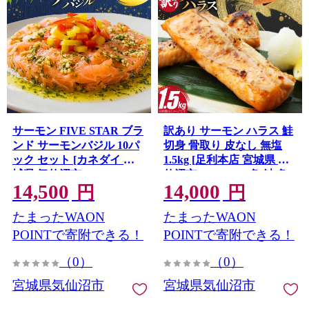
サーモン FIVE STAR ブラ
訳あり サーモン ハラス 鮭
ンド サーモンバジル 10パ
切身 骨取り 皮なし 無塩
ック セット [カネダイ 宮
1.5kg [足利本店 宮城県 気
城県 気仙沼市 20566148]
仙沼市 20566122] 魚 鮭 魚
14,500
14,000
魚 魚介類 サーモン サーモ
介類 冷凍 海鮮 鮭 魚介 規
円
円
ントラウト 鮭 さけ サーモ
格外 鮭 不揃い さけ サケ
たまったWAON
たまったWAON
ン バジル さけ サケ トラウ
鮭切身 シャケ 切り身 サー
ト 海鮮 丼 海鮮丼 個包装
モン切り身 訳アリ わけあ
POINTで寄附できる！
POINTで寄附できる！
小分け 冷凍
り 簡易包装 家庭用 冷凍 鮭
（0）
（0）
宮城県気仙沼市
宮城県気仙沼市