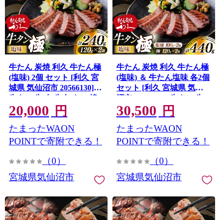
牛たん 炭焼 利久 牛たん極
牛たん 炭焼 利久 牛たん極
(塩味) 2個 セット [利久 宮
(塩味) ＆ 牛たん塩味 各2個
城県 気仙沼市 20566130]
セット [利久 宮城県 気仙
牛タン 牛 肉 牛肉 タン 焼
沼市 20566129] 牛タン 牛
20,000
30,500
肉 キャンプ アウトドア バ
肉 牛肉 タン 焼肉 キャンプ
円
円
ーベキュー BBQ 牛タン塩
アウトドア バーベキュー
たまったWAON
たまったWAON
牛たん塩 冷凍 小分け 個包
BBQ 牛タン塩 牛たん塩 冷
装
凍 小分け 個包装
POINTで寄附できる！
POINTで寄附できる！
（0）
（0）
宮城県気仙沼市
宮城県気仙沼市