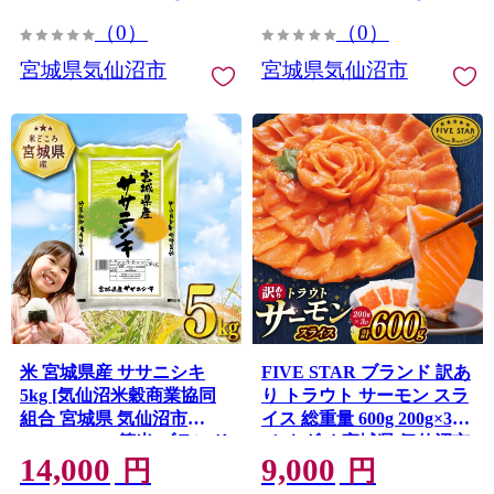
高級 保存食 常備 常温 オー
ャンプリンセス
（0）
（0）
シャンプリンセス
宮城県気仙沼市
宮城県気仙沼市
米 宮城県産 ササニシキ
FIVE STAR ブランド 訳あ
5kg [気仙沼米穀商業協同
り トラウト サーモン スラ
組合 宮城県 気仙沼市
イス 総重量 600g 200g×3p
20564744] 一等米 ブランド
[カネダイ 宮城県 気仙沼市
14,000
9,000
米 白米 精米 ご飯 ごはん
20566178] 魚 サーモン 魚
円
円
コメ こめ 小分け 家庭用
介類 刺身 小分け 冷凍 鮭