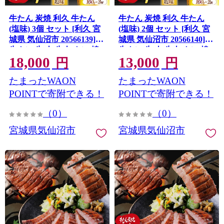
牛たん 炭焼 利久 牛たん
牛たん 炭焼 利久 牛たん
(塩味) 3個 セット [利久 宮
(塩味) 2個 セット [利久 宮
城県 気仙沼市 20566139]
城県 気仙沼市 20566140]
牛タン 牛 肉 牛肉 タン 焼
牛タン 牛 肉 牛肉 タン 焼
18,000
13,000
肉 キャンプ アウトドア バ
肉 キャンプ アウトドア バ
円
円
ーベキュー BBQ 牛タン塩
ーベキュー BBQ 牛タン塩
たまったWAON
たまったWAON
牛たん塩 冷凍 小分け 個包
牛たん塩 冷凍 小分け 個包
装
装
POINTで寄附できる！
POINTで寄附できる！
（0）
（0）
宮城県気仙沼市
宮城県気仙沼市