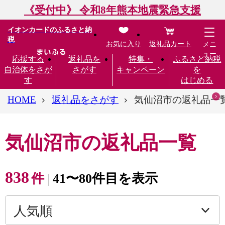
《受付中》 令和8年熊本地震緊急支援
イオンカードのふるさと納
税
お気に入り
返礼品カート
メニ
ュー
応援する
返礼品を
特集・
ふるさと納税
自治体をさが
さがす
キャンペーン
を
す
はじめる
HOME
返礼品をさがす
気仙沼市の返礼品一
気仙沼市の返礼品一覧
838
件
41〜80件目を表示