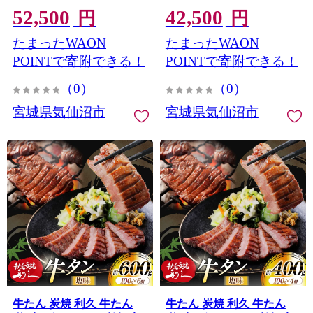
52,500
42,500
肉 キャンプ アウトドア バ
肉 キャンプ アウトドア バ
円
円
ーベキュー BBQ 牛タン塩
ーベキュー BBQ 牛タン塩
たまったWAON
たまったWAON
牛たん塩 冷凍 小分け 個包
牛たん塩 冷凍 小分け 個包
装
装
POINTで寄附できる！
POINTで寄附できる！
（0）
（0）
宮城県気仙沼市
宮城県気仙沼市
牛たん 炭焼 利久 牛たん
牛たん 炭焼 利久 牛たん