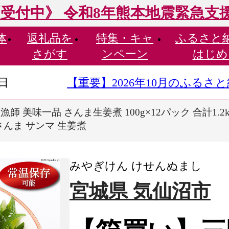
受付中》 令和8年熊本地震緊急支
体
返礼品を
特集・
キャ
ふるさと
さがす
ンペーン
はじめ
9日
【重要】2026年10月のふる
 美味一品 さんま生姜煮 100g×12パック 合計1.2kg 
さんま サンマ 生姜煮
みやぎけん けせんぬまし
宮城県 気仙沼市