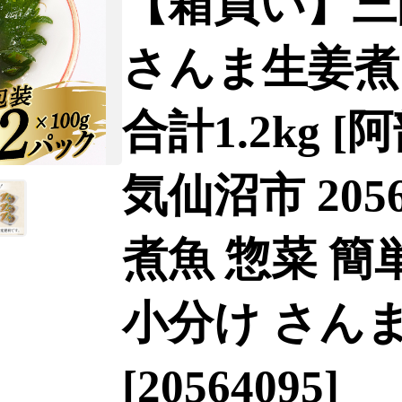
【箱買い】三
さんま生姜煮 1
合計1.2kg 
気仙沼市 2056
煮魚 惣菜 簡
小分け さんま
[20564095]