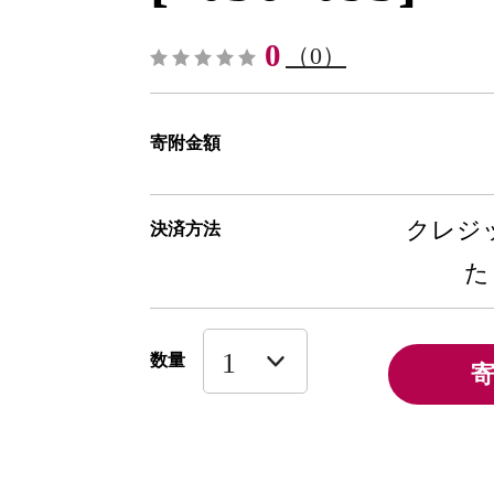
0
（0）
寄附金額
クレジッ
決済方法
た
数量