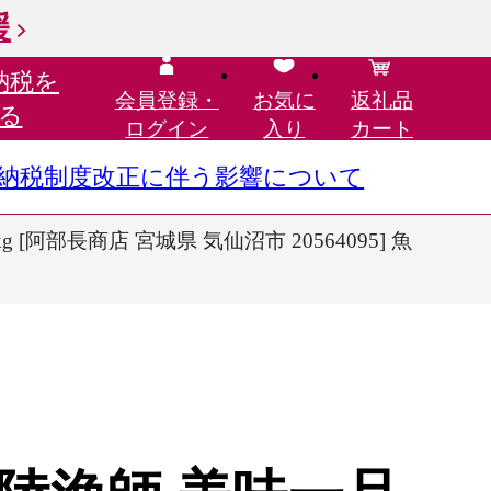
援
納税を
会員登録・
お気に
返礼品
る
ログイン
入り
カート
さと納税制度改正に伴う影響について
[阿部長商店 宮城県 気仙沼市 20564095] 魚