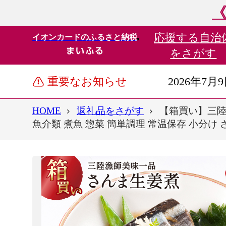
《
応援する
自治
イオンカードのふるさと納税
をさがす
重要なお知らせ
2026年7月
HOME
返礼品をさがす
【箱買い】三陸漁師
魚介類 煮魚 惣菜 簡単調理 常温保存 小分け 