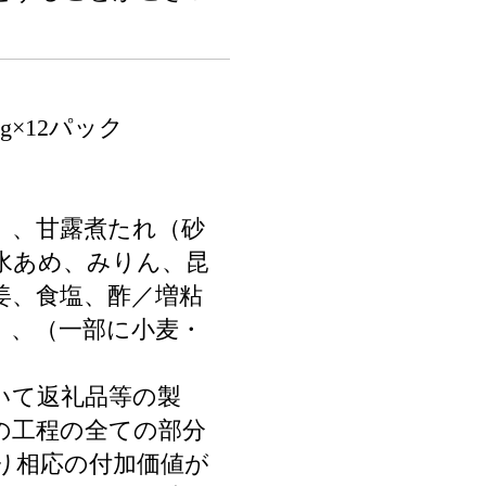
g×12パック
）、甘露煮たれ（砂
水あめ、みりん、昆
姜、食塩、酢／増粘
）、（一部に小麦・
いて返礼品等の製
の工程の全ての部分
り相応の付加価値が