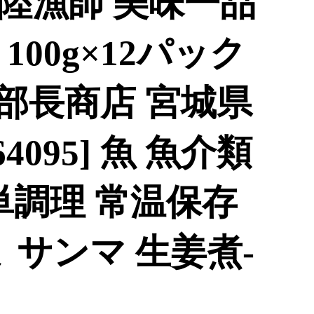
陸漁師 美味一品
00g×12パック
[阿部長商店 宮城県
4095] 魚 魚介類
単調理 常温保存
 サンマ 生姜煮-