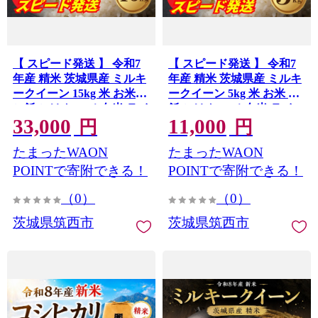
【 スピード発送 】 令和7
【 スピード発送 】 令和7
年産 精米 茨城県産 ミルキ
年産 精米 茨城県産 ミルキ
ークイーン 15kg 米 お米
ークイーン 5kg 米 お米 ご
ご飯 ごはん コメ 白米 ライ
飯 ごはん コメ 白米 ライス
33,000
11,000
ス みるきーくいーん ミル
みるきーくいーん ミルキ
円
円
キー クイーン 7営業日以内
ー クイーン 7営業日以内発
たまったWAON
たまったWAON
発送 すぐ届く すぐ発送 米
送 すぐ届く すぐ発送 米
15kg 15キロ 銘柄米 茨城県
5kg 5キロ 銘柄米 茨城県
POINTで寄附できる！
POINTで寄附できる！
新生活 応援 kome okome
新生活 応援 kome okome
（0）
（0）
茨城県産 国産 産地直送 ※
茨城県産 国産 産地直送 ※
関東 茨城 筑西
関東 茨城 筑西
茨城県筑西市
茨城県筑西市