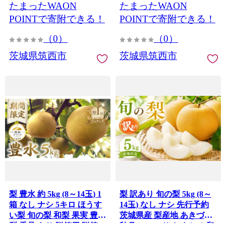
たまったWAON
たまったWAON
用 無添加 シロタ わけあり
産品 茨城県産 2026年 令和
大袋 1200g サツマイモ 干
8年 新鮮 旬 茨城 筑西 JA
POINTで寄附できる！
POINTで寄附できる！
しいも ほし芋 平干 お菓子
北つくば 関東
（0）
（0）
おやつ 10000円以下 1万円
以下 茨城 茨城県 筑西 筑西
茨城県筑西市
茨城県筑西市
市
梨 豊水 約 5kg (8～14玉) 1
梨 訳あり 旬の梨 5kg (8～
箱 なし ナシ 5キロ ほうす
14玉) なし ナシ 先行予約
い梨 旬の梨 和梨 果実 豊水
茨城県産 梨産地 あきづき
梨 秀品 あり 贈答用 贈答
秋月 にっこり おまかせ 和