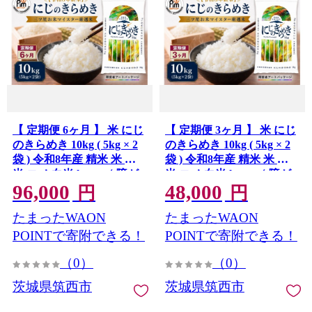
【 定期便 6ヶ月 】 米 にじ
【 定期便 3ヶ月 】 米 にじ
のきらめき 10kg ( 5kg × 2
のきらめき 10kg ( 5kg × 2
袋 ) 令和8年産 精米 米 お
袋 ) 令和8年産 精米 米 お
米 コメ 白米 kome（ 障が
米 コメ 白米 kome（ 障が
96,000
48,000
い者アート パッケージ ）
い者アート パッケージ ）
円
円
関東 茨城県 筑西市 三ツ星
関東 茨城県 筑西市 三ツ星
たまったWAON
たまったWAON
マイスター
マイスター
POINTで寄附できる！
POINTで寄附できる！
（0）
（0）
茨城県筑西市
茨城県筑西市