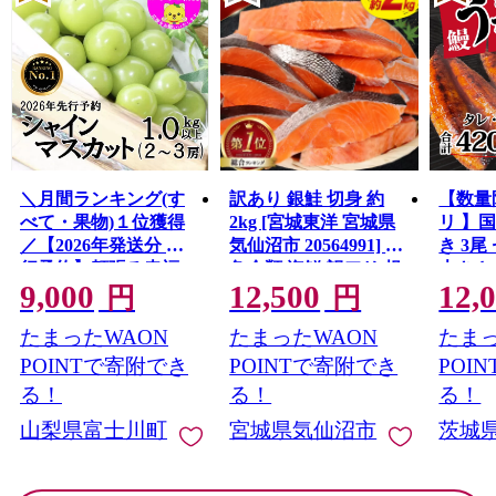
＼月間ランキング(す
訳あり 銀鮭 切身 約
【数量
べて・果物)１位獲得
2kg [宮城東洋 宮城県
リ 】
／【2026年発送分 先
気仙沼市 20564991] 鮭
き 3尾 
行予約】頬張る幸福
魚介類 海鮮 訳アリ 規
大きさ
9,000
12,500
12,
感 〜緑の宝石・ シ
格外 不揃い さけ サケ
レ・山
円
円
ャインマスカット 〜
鮭切身 シャケ 切り身
鰻 ふ
たまったWAON
たまったWAON
たまっ
１ｋｇ以上（２〜３
冷凍 家庭用 おかず 弁
な重 
房） フルーツ 山梨県
当 支援 サーモン 銀鮭
茨城 
POINTで寄附でき
POINTで寄附でき
POI
産 果物 くだもの シャ
切り身 魚 わけあり
と納税 冷
る！
る！
る！
イン マスカット ぶど
山梨県富士川町
宮城県気仙沼市
茨城
う ブドウ 葡萄 大粒 種
なし 先行予約 富士川
町 10000円 一万円