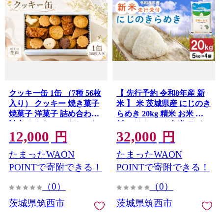
クッキー缶 1缶 （7種 56枚
【 先行予約 令和8年産 新
入り） クッキー 焼き菓子
米 】 米 茨城県産 にじのき
焼菓子 洋菓子 詰め合わせ
らめき 20kg 精米 お米 ご
詰合せ かわいい おしゃれ
飯 ごはん コメ 白米 ライス
12,000
32,000
お菓子 おやつ セット フロ
ニジノキラメキ 新米20kg
円
円
ランタン スパイス いちじ
米20kg 20キロ 銘柄米 茨城
たまったWAON
たまったWAON
く くるみ 全粒粉 レモンテ
県 2026年度 8年度 新生活
ィ 紅茶 ココア 味 缶入り
応援 kome okome 茨城県産
POINTで寄附できる！
POINTで寄附できる！
贈り物 贈答 こだわり 手土
国産 産地直送 送料無料 関
（0）
（0）
産 ギフト お中元 夏ギフト
東 ふるさと納税 茨城 筑西
プレゼント ご褒美 お祝い
市 筑西
茨城県筑西市
茨城県筑西市
誕生日 クリスマス 花雨 茨
城 筑西