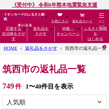
《受付中》 令和8年熊本地震緊急支援
イオンカードのふるさと納
税
お気に入り
返礼品カート
メニ
ュー
応援する
返礼品を
特集・
ふるさと納税
自治体をさが
さがす
キャンペーン
を
す
はじめる
HOME
返礼品をさがす
筑西市の返礼品一覧
筑西市の返礼品一覧
749
件
1〜40件目を表示