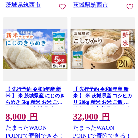
市 筑西
市 筑西
茨城県筑西市
茨城県筑西市
【 先行予約 令和8年産 新
【 先行予約 令和8年産 新
米 】 米 茨城県産 にじのき
米 】 米 茨城県産 コシヒカ
らめき 5kg 精米 お米 ご飯
リ 20kg 精米 お米 ご飯 ご
ごはん コメ 白米 ライス ニ
はん コメ 白米 ライス こし
8,000
32,000
ジノキラメキ 新米5kg 米
ひかり 新米20kg 米20kg 20
円
円
5kg 5キロ 銘柄米 茨城県
キロ 銘柄米 茨城県 2026年
たまったWAON
たまったWAON
2026年度 8年度 新生活 応
度 8年度 新生活 応援 kome
援 kome okome 茨城県産
okome 茨城県産 国産 産地
POINTで寄附できる！
POINTで寄附できる！