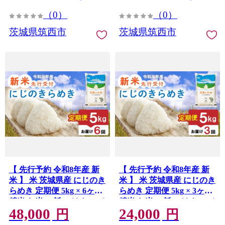
キ 誕生日ケーキ クリスマ
キ クリスマス クリスマス
（0）
（0）
ス クリスマスケーキ 関東
ケーキ チーズ 茨城 筑西 関
茨城 筑西
東
茨城県筑西市
茨城県筑西市
【 先行予約 令和8年産 新
【 先行予約 令和8年産 新
米 】 米 茨城県産 にじのき
米 】 米 茨城県産 にじのき
らめき 定期便 5kg × 6ヶ月
らめき 定期便 5kg × 3ヶ月
精米 お米 ご飯 ごはん コメ
精米 お米 ご飯 ごはん コメ
48,000
24,000
白米 ライス ニジノキラメ
白米 ライス ニジノキラメ
円
円
キ 新米5kg 六ヶ月 6か月
キ 新米5kg 三ヶ月 3か月