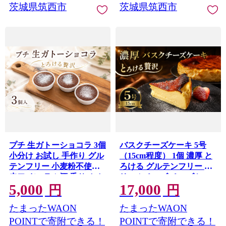
茨城県筑西市
茨城県筑西市
マス クリスマスケーキ お
祝い 茨城 筑西 関東
プチ 生ガトーショコラ 3個
バスクチーズケーキ 5号
小分け お試し 手作り グル
（15cm程度） 1個 濃厚 と
テンフリー 小麦粉不使用
ろける グルテンフリー ク
赤ワイン ラム酒 香り カカ
リームチーズ チーズケー
5,000
17,000
オ ガトーショコラ カップ
キ スイーツコンテスト 日
円
円
ケーキ 濃厚 ミニ ケーキ チ
本一 手作り ケーキ 卵 生ク
たまったWAON
たまったWAON
ョコ チョコレート ショコ
リーム バター 誕生日 バー
ラ 誕生日 バースデーケー
スデーケーキ 誕生日ケー
POINTで寄附できる！
POINTで寄附できる！