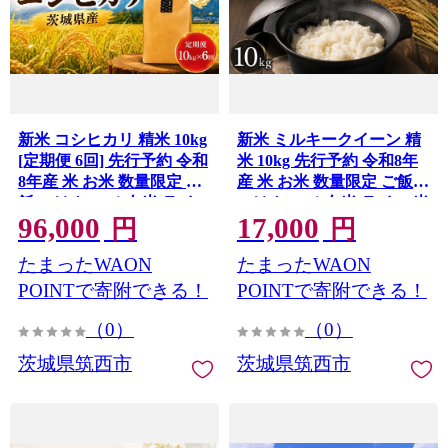
新米 コシヒカリ 精米 10kg
新米 ミルキークイーン 精
[定期便 6回] 先行予約 令和
米 10kg 先行予約 令和8年
8年産 米 お米 数量限定 ご
産 米 お米 数量限定 ご飯
飯 ごはん コメ 白米 ライス
ごはん コメ 白米 ライス 米
96,000
17,000
こしひかり 米10kg 10キロ
10kg 10キロ 銘柄米 茨城県
円
円
定期便 6回 毎月 銘柄米 新
新生活 応援 kome okome
たまったWAON
たまったWAON
米予約 茨城県 新生活 応援
茨城県産 国産 産地直送 ※
kome okome 茨城県産 国産
新米予約 関東 茨城 筑西
POINTで寄附できる！
POINTで寄附できる！
産地直送 ※ 関東 茨城 筑西
（0）
（0）
茨城県筑西市
茨城県筑西市