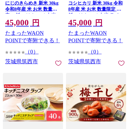
にじのきらめき 新米 30kg
コシヒカリ 新米 30kg 令和
令和8年産 米 お米 数量限
8年産 米 お米 数量限定 ご
定 ご飯 ごはん コメ 白米
飯 ごはん コメ 白米 ライス
45,000
45,000
ライス げんまい ニジノキ
げんまい こしひかり 先行
円
円
ラメキ 先行予約 2026年産
予約 2026年産 R8産 玄米
たまったWAON
たまったWAON
R8産 玄米30kg 玄米30キロ
30kg 玄米30キロ 米30kg 30
米30kg 30キロ 銘柄米 茨城
キロ 銘柄米 茨城県 筑西市
POINTで寄附できる！
POINTで寄附できる！
県 筑西市 新生活 応援
新生活 応援 kome okome
（0）
（0）
kome okome 茨城県産 国産
茨城県産 国産 産地直送 ※
産地直送 ※ 関東 茨城 筑西
関東 茨城 筑西
茨城県筑西市
茨城県筑西市