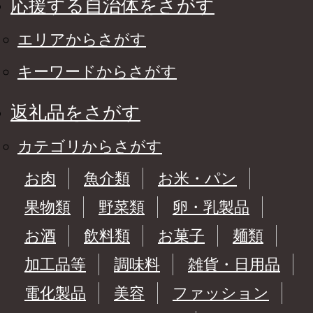
応援する自治体をさがす
エリアからさがす
キーワードからさがす
返礼品をさがす
カテゴリからさがす
お肉
魚介類
お米・パン
果物類
野菜類
卵・乳製品
お酒
飲料類
お菓子
麺類
加工品等
調味料
雑貨・日用品
電化製品
美容
ファッション