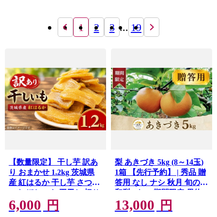
1
2
3
...
19
【数量限定】 干し芋 訳あ
梨 あきづき 5kg (8～14玉)
り おまかせ 1.2kg 茨城県
1箱 【先行予約】 | 秀品 贈
産 紅はるか 干し芋 さつま
答用 なし ナシ 秋月 旬の梨
いも ほしいも 平干し 切り
和梨 5キロ 期間限定 果物
6,000
13,000
落とし 国産 冷凍 熟成 自然
くだもの フルーツ デザー
円
円
食品 着色料・保存料不使
ト 新鮮 甘い fruit nashi 特