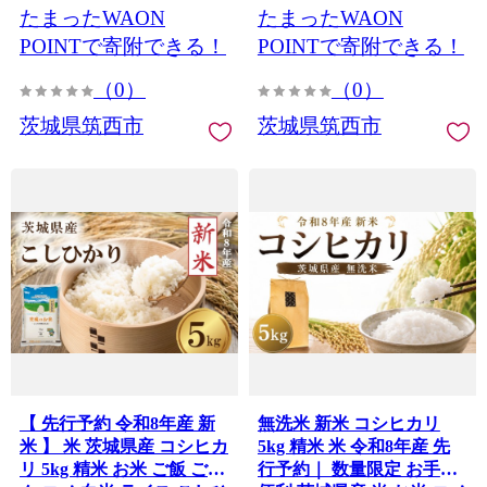
たまったWAON
たまったWAON
度 8年度 新生活 応援 kome
度 8年度 新生活 応援 kome
okome 茨城県産 国産 産地
okome 茨城県産 国産 産地
POINTで寄附できる！
POINTで寄附できる！
直送 送料無料 関東 ふるさ
直送 送料無料 関東 ふるさ
（0）
（0）
と納税 茨城 筑西市 筑西
と納税 茨城 筑西市 筑西
茨城県筑西市
茨城県筑西市
【 先行予約 令和8年産 新
無洗米 新米 コシヒカリ
米 】 米 茨城県産 コシヒカ
5kg 精米 米 令和8年産 先
リ 5kg 精米 お米 ご飯 ごは
行予約｜ 数量限定 お手軽