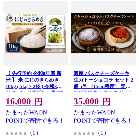
【 先行予約 令和8年産 新
濃厚 バスクチーズケーキ
米 】 米 にじのきらめき
生ガトーショコラ セット 2
10kg ( 5kg × 2袋 ) 令和8年
個 5号 （15cm程度） 定期
産 スピード発送!! （最短2
便2回 濃厚 とろける 生 グ
16,000
35,000
日～7日程度で発送）精米
ルテンフリー クリームチ
円
円
米 お米 コメ 白米 kome（
ーズ チーズケーキ チーズ
たまったWAON
たまったWAON
障がい者アート パッケー
ショコラ ケーキ ガトーシ
ジ ）関東 茨城県 筑西市 三
ョコラ チョコレート 赤ワ
POINTで寄附できる！
POINTで寄附できる！
ツ星 マイスター
イン ワイン ラム酒 使用 卵
mzb019_r8
（0）
（0）
生クリーム バター 誕生日
バースデーケーキ クリス