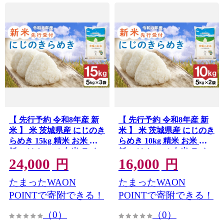
【 先行予約 令和8年産 新
【 先行予約 令和8年産 新
米 】 米 茨城県産 にじのき
米 】 米 茨城県産 にじのき
らめき 15kg 精米 お米 ご
らめき 10kg 精米 お米 ご
飯 ごはん コメ 白米 ライス
飯 ごはん コメ 白米 ライス
24,000
16,000
ニジノキラメキ 新米15kg
ニジノキラメキ 新米10kg
円
円
米15kg 15キロ 銘柄米 茨城
米10kg 10キロ 銘柄米 茨城
たまったWAON
たまったWAON
県 2026年度 8年度 新生活
県 2026年度 8年度 新生活
応援 kome okome 茨城県産
応援 kome okome 茨城県産
POINTで寄附できる！
POINTで寄附できる！
国産 産地直送 送料無料 関
国産 産地直送 送料無料 関
（0）
（0）
東 ふるさと納税 茨城 筑西
東 ふるさと納税 茨城 筑西