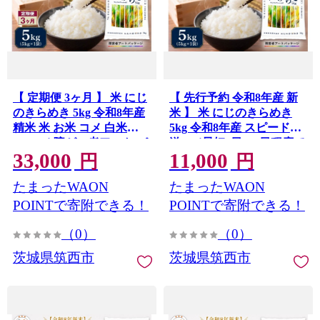
【 定期便 3ヶ月 】 米 にじ
【 先行予約 令和8年産 新
のきらめき 5kg 令和8年産
米 】 米 にじのきらめき
精米 米 お米 コメ 白米
5kg 令和8年産 スピード発
kome（ 障がい者アート パ
送!! （最短2日～7日程度で
33,000
11,000
ッケージ ）関東 茨城県 筑
発送）精米 米 お米 コメ 白
円
円
西市 三ツ星 マイスター
米 kome（ 障がい者アート
たまったWAON
たまったWAON
パッケージ ）関東 茨城県
筑西市 三ツ星 マイスター
POINTで寄附できる！
POINTで寄附できる！
（0）
（0）
茨城県筑西市
茨城県筑西市