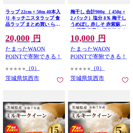
ラップ 22cm × 50m 40本入
梅干し 合計900g （ 450g ×
り キッチニスタラップ 食
2 パック）塩分 8％ 梅干し
品ラップ まとめ買い らっ
うめぼし 赤しそ 赤紫蘇 し
ぷ キッチニスタ キッチン
そ 紫蘇 梅干し 塩分控えめ
20,000
10,000
用品 日用品 食品保存 台所
国産 梅干し umeboshi おつ
円
円
用品 消耗品 日本製 引っ越
まみ お弁当 朝食 ご飯 料理
たまったWAON
たまったWAON
し 挨拶 粗品 ギフト おすす
梅割り お酒 和食 お取り寄
め 食品 おにぎり お弁当 包
せ 梅干し 梅干し 健康食品
POINTで寄附できる！
POINTで寄附できる！
装 防災 関東 茨城 筑西
梅干し保存 梅干し料理 梅
（0）
（0）
干し活用 食卓 梅干し 梅干
うめぼし ウメボシ 茨城県
茨城県筑西市
茨城県筑西市
筑西市 関東