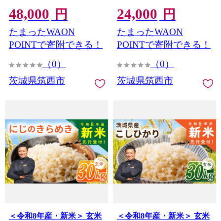
お米 ご飯 ごはん コメ 白米
お米 ご飯 ごはん コメ 白米
48,000
24,000
ライス こしひかり 新米
ライス こしひかり 新米
円
円
5kg 計 30kg 六ヶ月 6か月
5kg 三ヶ月 3か月 三か月
たまったWAON
たまったWAON
六か月 銘柄米 茨城県 2026
計 15kg 銘柄米 茨城県
年度 8年度 kome okome て
2026年度 8年度 kome
POINTで寄附できる！
POINTで寄附できる！
いきびん teikibin 定期 毎月
okome ていきびん teikibin
（0）
（0）
連続 国産 産地直送 関東 茨
定期 毎月 連続 国産 産地直
城 筑西市 筑西
送 関東 茨城 筑西市 筑西
茨城県筑西市
茨城県筑西市
＜令和8年産・新米＞ 玄米
＜令和8年産・新米＞ 玄米