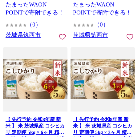
たまったWAON
たまったWAON
六か月 銘柄米 茨城県 2026
三か月 銘柄米 茨城県 2026
年度 8年度 kome okome て
年度 8年度 kome okome て
POINTで寄附できる！
POINTで寄附できる！
いきびん teikibin 定期 毎月
いきびん teikibin 定期 毎月
（0）
（0）
連続 国産 産地直送 関東 茨
連続 国産 産地直送 関東 茨
城 筑西市 筑西
城 筑西市 筑西
茨城県筑西市
茨城県筑西市
【 先行予約 令和8年産 新
【 先行予約 令和8年産 新
米 】 米 茨城県産 コシヒカ
米 】 米 茨城県産 コシヒカ
リ 定期便 5kg × 6ヶ月 精米
リ 定期便 5kg × 3ヶ月 精米