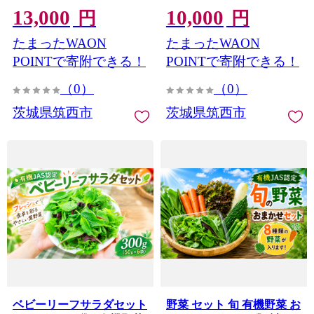
13,000
10,000
酸味 甘み 品種 果肉 果汁
梨 5キロ 1箱 期間限定 果物
円
円
たっぷり 果物 くだもの デ
旬の果物 くだもの フルー
たまったWAON
たまったWAON
ザート フルーツ fruit nasi
ツ デザート 新鮮 甘い fruit
2026年産 先行予約 旬の果
nashi 特産品 お取り寄せ グ
POINTで寄附できる！
POINTで寄附できる！
物 旬のフルーツ 高評価 大
ルメ わけあり 家庭用 2026
（0）
（0）
人気 おすすめ 特産品 茨城
年 令和8年 新鮮 旬 一万円
県産 JA 北つくば 関東 茨
10000円 茨城 茨城県 筑西
茨城県筑西市
茨城県筑西市
城 筑西
筑西市 JA 北つくば 関東
ベビーリーフサラダセット
野菜 セット 旬 有機野菜 お