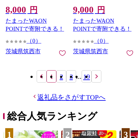
ん コメ 白米 ライス こしひ
便利 茨城県産 米 お米 コメ
8,000
9,000
かり 新米5kg 米5kg 5キロ
白米 ライス こしひかり む
円
円
銘柄米 茨城県 2026年度 8
せんまい ご飯 ごはん お弁
たまったWAON
たまったWAON
年度 新生活 応援 kome
当 おにぎり 米5kg 5キロ
okome 茨城県産 国産 産地
銘柄米 茨城県 新生活 応援
POINTで寄附できる！
POINTで寄附できる！
直送 送料無料 関東 ふるさ
kome okome 国産 産地直送
（0）
（0）
と納税 茨城 筑西市 筑西
※ 関東 茨城県 筑西 新米予
約 予約
茨城県筑西市
茨城県筑西市
1
2
3
...
19
返礼品をさがすTOPへ
総合人気ランキング
1
2
3