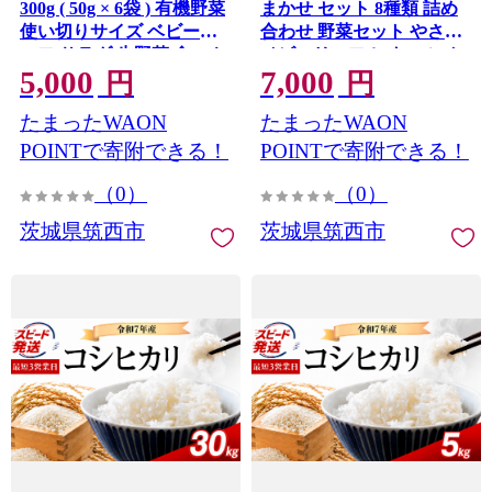
300g ( 50g × 6袋 ) 有機野菜
まかせ セット 8種類 詰め
使い切りサイズ ベビーリ
合わせ 野菜セット やさい
ーフ サラダ 生野菜 食べや
ベビーリーフ レタス にん
5,000
7,000
すい 若葉 使い切り 小分け
じん ねぎ 小松菜 ほうれん
円
円
新鮮 国産 彩り 大容量 有機
草 野菜スティック オクラ
たまったWAON
たまったWAON
JAS 茨城県 筑西
大根 ヤサイ yasai 旬の野菜
セット 7000円 新鮮 茨城県
POINTで寄附できる！
POINTで寄附できる！
筑西
（0）
（0）
茨城県筑西市
茨城県筑西市