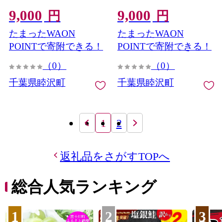
グピンク） F21G-062
ー） F21G-063
9,000
9,000
円
円
たまったWAON
たまったWAON
POINTで寄附できる！
POINTで寄附できる！
（0）
（0）
千葉県睦沢町
千葉県睦沢町
1
2
返礼品をさがすTOPへ
総合人気ランキング
1
2
3