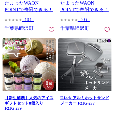
たまったWAON
たまったWAON
POINTで寄附できる！
POINTで寄附できる！
（0）
（0）
千葉県睦沢町
千葉県睦沢町
【新生酪農】人気のアイス
UJack アルミホットサンド
ギフトセット8個入り
メーカー F21G-277
F21G-279