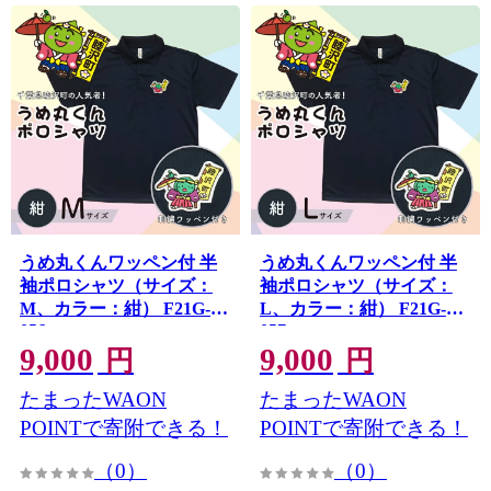
うめ丸くんワッペン付 半
うめ丸くんワッペン付 半
袖ポロシャツ（サイズ：
袖ポロシャツ（サイズ：
M、カラー：紺） F21G-
L、カラー：紺） F21G-
056
057
9,000
9,000
円
円
たまったWAON
たまったWAON
POINTで寄附できる！
POINTで寄附できる！
（0）
（0）