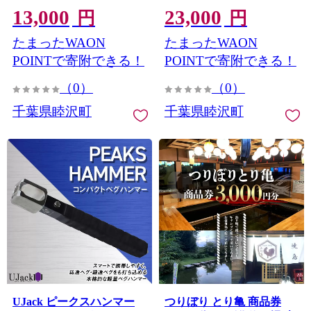
13,000
23,000
円
円
たまったWAON
たまったWAON
POINTで寄附できる！
POINTで寄附できる！
（0）
（0）
千葉県睦沢町
千葉県睦沢町
UJack ピークスハンマー
つりぼり とり亀 商品券