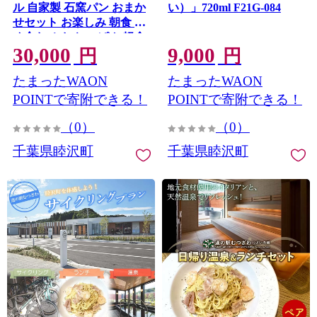
ル 自家製 石窯パン おまか
い）」720ml F21G-084
せセット お楽しみ 朝食 詰
め合わせ おやつ ぱん 軽食
30,000
9,000
F21G-083
円
円
たまったWAON
たまったWAON
POINTで寄附できる！
POINTで寄附できる！
（0）
（0）
千葉県睦沢町
千葉県睦沢町