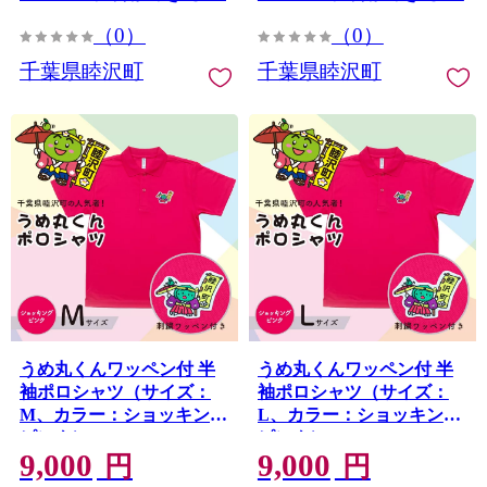
（0）
（0）
千葉県睦沢町
千葉県睦沢町
うめ丸くんワッペン付 半
うめ丸くんワッペン付 半
袖ポロシャツ（サイズ：
袖ポロシャツ（サイズ：
M、カラー：ショッキング
L、カラー：ショッキング
ピンク） F21G-060
ピンク） F21G-061
9,000
9,000
円
円