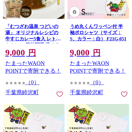
「むつざわ温泉 つどいの
うめ丸くんワッペン付 半
湯」 オリジナルレシピの
袖ポロシャツ（サイズ：
牛すじカレー5食入 レトル
S、カラー：白） F21G-051
トカレー 簡単調理 温める
9,000
9,000
だけ 保存食 長期保存 牛筋
円
円
千葉県 睦沢町 F22G-212
たまったWAON
たまったWAON
POINTで寄附できる！
POINTで寄附できる！
（0）
（0）
千葉県睦沢町
千葉県睦沢町