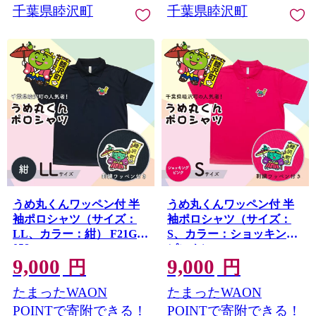
千葉県睦沢町
千葉県睦沢町
うめ丸くんワッペン付 半
うめ丸くんワッペン付 半
袖ポロシャツ（サイズ：
袖ポロシャツ（サイズ：
LL、カラー：紺） F21G-
S、カラー：ショッキング
058
ピンク） F21G-059
9,000
9,000
円
円
たまったWAON
たまったWAON
POINTで寄附できる！
POINTで寄附できる！