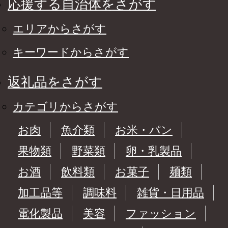
応援する自治体をさがす
エリアからさがす
キーワードからさがす
返礼品をさがす
カテゴリからさがす
お肉
魚介類
お米・パン
果物類
野菜類
卵・乳製品
お酒
飲料類
お菓子
麺類
加工品等
調味料
雑貨・日用品
電化製品
美容
ファッション