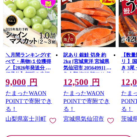
＼月間ランキング(す
訳あり 銀鮭 切身 約
【数量
べて・果物)１位獲得
2kg [宮城東洋 宮城県
リ 】
／【2026年発送分 先
気仙沼市 20564991] 鮭
き 3尾 
行予約】頬張る幸福
魚介類 海鮮 訳アリ 規
大きさ
9,000
12,500
12,
感 〜緑の宝石・ シ
格外 不揃い さけ サケ
レ・山
円
円
ャインマスカット 〜
鮭切身 シャケ 切り身
鰻 ふ
たまったWAON
たまったWAON
たまっ
１ｋｇ以上（２〜３
冷凍 家庭用 おかず 弁
な重 
房） フルーツ 山梨県
当 支援 サーモン 銀鮭
茨城 
POINTで寄附でき
POINTで寄附でき
POI
産 果物 くだもの シャ
切り身 魚 わけあり
と納税 冷
る！
る！
る！
イン マスカット ぶど
山梨県富士川町
宮城県気仙沼市
茨城
う ブドウ 葡萄 大粒 種
なし 先行予約 富士川
町 10000円 一万円