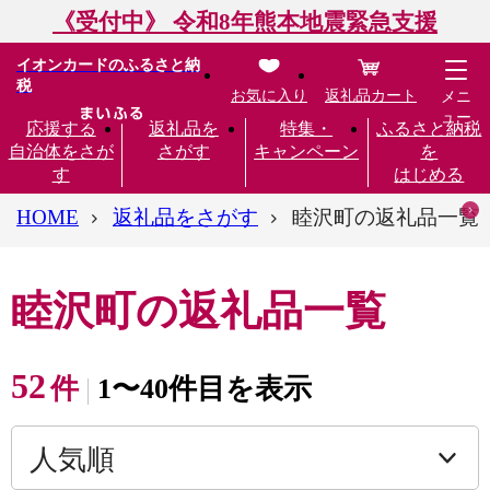
《受付中》 令和8年熊本地震緊急支援
イオンカードのふるさと納
税
お気に入り
返礼品カート
メニ
ュー
応援する
返礼品を
特集・
ふるさと納税
自治体をさが
さがす
キャンペーン
を
す
はじめる
HOME
返礼品をさがす
睦沢町の返礼品一覧
睦沢町の返礼品一覧
52
件
1〜40件目を表示