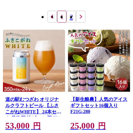
1
2
道の駅むつざわ オリジナ
【新生酪農】人気のアイス
ルクラフトビール 【ふさ
ギフトセット16個入り
F21G-280
こがねWHITE】 24本セッ
ト 発砲酒 地ビール 酒 アル
53,000
25,000
コール 米 1ケース 千葉県
円
円
睦沢町 F21G-265