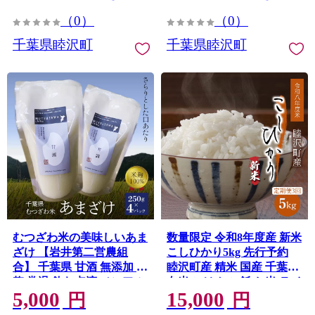
（0）
（0）
千葉県睦沢町
千葉県睦沢町
むつざわ米の美味しいあま
数量限定 令和8年度産 新米
ざけ 【岩井第二営農組
こしひかり5kg 先行予約
合】 千葉県 甘酒 無添加 米
睦沢町産 精米 国産 千葉県
麹 常温 飲む点滴 ノンアル
白米 ごはん ご飯 お米 ライ
5,000
15,000
コール F21G-005
ス 【岩井第二営農組合】
円
円
F21G-102