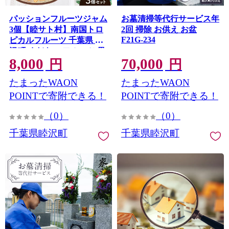
パッションフルーツジャム
お墓清掃等代行サービス年
3個【睦サト村】南国トロ
2回 掃除 お供え お盆
F21G-234
ピカルフルーツ 千葉県 睦
沢町 くだもの フルーツ 果
8,000
70,000
物 パン コンフィチュール
円
円
かき氷 ヨーグルト F21G-
たまったWAON
たまったWAON
269
POINTで寄附できる！
POINTで寄附できる！
（0）
（0）
千葉県睦沢町
千葉県睦沢町