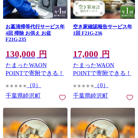
お墓清掃等代行サービス年
空き家確認報告サービス年
4回 掃除 お供え お盆
1回 F21G-236
F21G-235
130,000
17,000
円
円
たまったWAON
たまったWAON
POINTで寄附できる！
POINTで寄附できる！
（0）
（0）
千葉県睦沢町
千葉県睦沢町