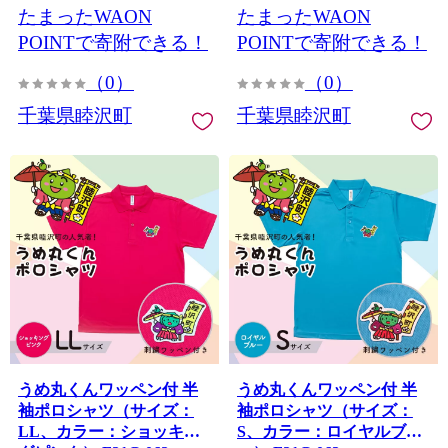
たまったWAON
たまったWAON
POINTで寄附できる！
POINTで寄附できる！
（0）
（0）
千葉県睦沢町
千葉県睦沢町
うめ丸くんワッペン付 半
うめ丸くんワッペン付 半
袖ポロシャツ（サイズ：
袖ポロシャツ（サイズ：
LL、カラー：ショッキン
S、カラー：ロイヤルブル