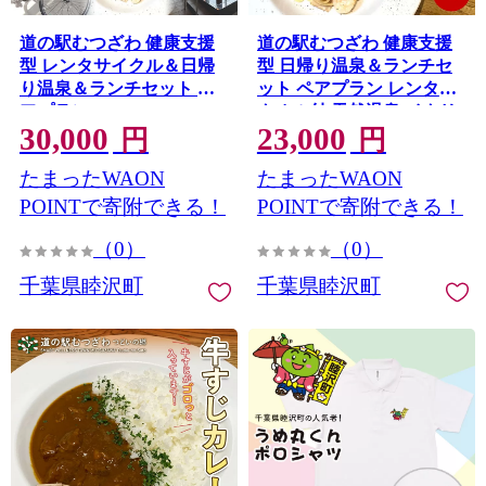
道の駅むつざわ 健康支援
道の駅むつざわ 健康支援
型 レンタサイクル＆日帰
型 日帰り温泉＆ランチセ
り温泉＆ランチセット ペ
ット ペアプラン レンタル
アプラン F21G-282
タオル付 天然温泉 イタリ
30,000
23,000
アン 旅行 観光 トラベル ペ
円
円
アチケット 千葉県 睦沢町
たまったWAON
たまったWAON
F21G-281
POINTで寄附できる！
POINTで寄附できる！
（0）
（0）
千葉県睦沢町
千葉県睦沢町