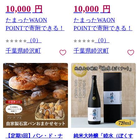
千葉県 甘酒 無添加 米麹 常
詰め合わせ おやつ ぱん 軽
10,000
10,000
温 飲む点滴 ノンアルコー
食 F21G-067
円
円
ル F21G-151
たまったWAON
たまったWAON
POINTで寄附できる！
POINTで寄附できる！
（0）
（0）
千葉県睦沢町
千葉県睦沢町
【定期3回】パン・ド・ナ
純米大吟醸「睦水（ぼくす