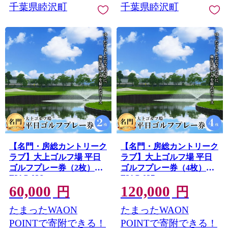
千葉県睦沢町
千葉県睦沢町
【名門・房総カントリーク
【名門・房総カントリーク
ラブ】大上ゴルフ場 平日
ラブ】大上ゴルフ場 平日
ゴルフプレー券（2枚）
ゴルフプレー券（4枚）
F21G-026
F21G-027
60,000
120,000
円
円
たまったWAON
たまったWAON
POINTで寄附できる！
POINTで寄附できる！