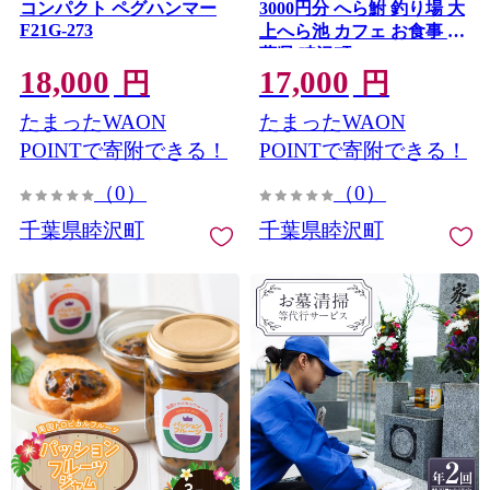
コンパクト ペグハンマー
3000円分 へら鮒 釣り場 大
F21G-273
上へら池 カフェ お食事 千
葉県 睦沢町 F21G-271
18,000
17,000
円
円
たまったWAON
たまったWAON
POINTで寄附できる！
POINTで寄附できる！
（0）
（0）
千葉県睦沢町
千葉県睦沢町