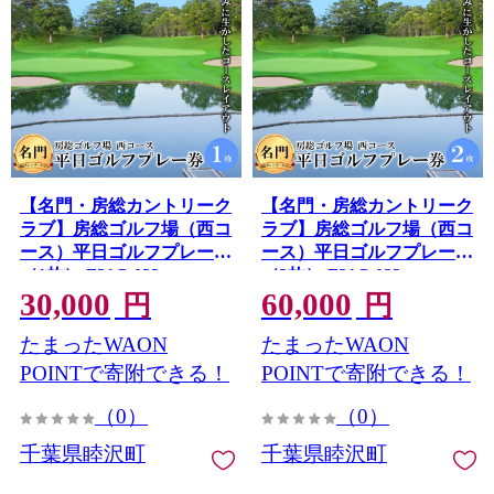
【名門・房総カントリーク
【名門・房総カントリーク
ラブ】房総ゴルフ場（西コ
ラブ】房総ゴルフ場（西コ
ース）平日ゴルフプレー券
ース）平日ゴルフプレー券
（1枚） F21G-022
（2枚） F21G-023
30,000
60,000
円
円
たまったWAON
たまったWAON
POINTで寄附できる！
POINTで寄附できる！
（0）
（0）
千葉県睦沢町
千葉県睦沢町