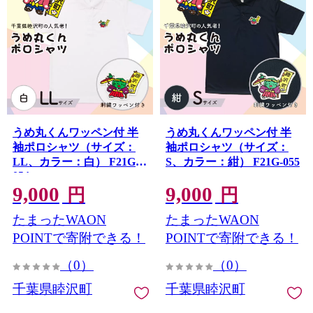
うめ丸くんワッペン付 半
うめ丸くんワッペン付 半
袖ポロシャツ（サイズ：
袖ポロシャツ（サイズ：
LL、カラー：白） F21G-
S、カラー：紺） F21G-055
054
9,000
9,000
円
円
たまったWAON
たまったWAON
POINTで寄附できる！
POINTで寄附できる！
（0）
（0）
千葉県睦沢町
千葉県睦沢町