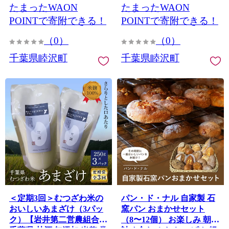
たまったWAON
たまったWAON
POINTで寄附できる！
POINTで寄附できる！
（0）
（0）
千葉県睦沢町
千葉県睦沢町
＜定期3回＞むつざわ米の
パン・ド・ナル 自家製 石
おいしいあまざけ（3パッ
窯パン おまかせセット
ク）【岩井第二営農組合】
（8〜12個） お楽しみ 朝食