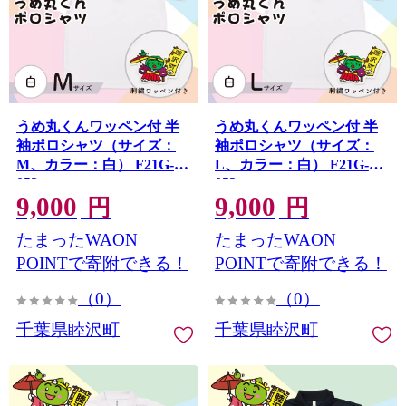
うめ丸くんワッペン付 半
うめ丸くんワッペン付 半
袖ポロシャツ（サイズ：
袖ポロシャツ（サイズ：
M、カラー：白） F21G-
L、カラー：白） F21G-
052
053
9,000
9,000
円
円
たまったWAON
たまったWAON
POINTで寄附できる！
POINTで寄附できる！
（0）
（0）
千葉県睦沢町
千葉県睦沢町