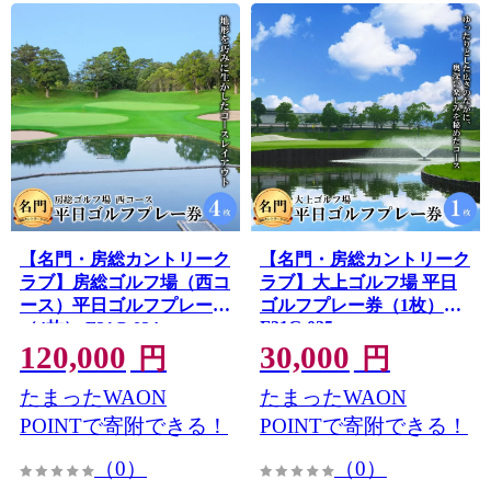
【名門・房総カントリーク
【名門・房総カントリーク
ラブ】房総ゴルフ場（西コ
ラブ】大上ゴルフ場 平日
ース）平日ゴルフプレー券
ゴルフプレー券（1枚）
F21G-025
（4枚） F21G-024
120,000
30,000
円
円
たまったWAON
たまったWAON
POINTで寄附できる！
POINTで寄附できる！
（0）
（0）