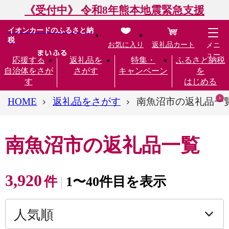
《受付中》 令和8年熊本地震緊急支援
イオンカードのふるさと納
税
お気に入り
返礼品カート
メニ
ュー
応援する
返礼品を
特集・
ふるさと納税
自治体をさが
さがす
キャンペーン
を
す
はじめる
HOME
返礼品をさがす
南魚沼市の返礼品一
南魚沼市の返礼品一覧
3,920
件
1〜40件目を表示