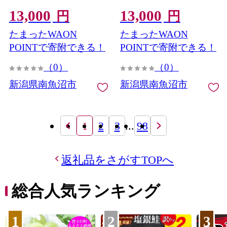
揚げ 塩糀味500ｇ計1キロ
13,000
13,000
円
円
たまったWAON
たまったWAON
POINTで寄附できる！
POINTで寄附できる！
（0）
（0）
新潟県南魚沼市
新潟県南魚沼市
1
2
3
...
98
返礼品をさがすTOPへ
総合人気ランキング
1
2
3