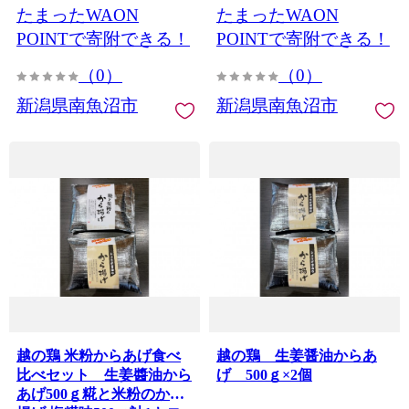
たまったWAON
たまったWAON
税 新潟県 日本米 食品 米農
家 自然栽培 炊き立て 風味
POINTで寄附できる！
POINTで寄附できる！
香り 味わい もちもち 食感
（0）
（0）
定期配送 収穫 令和 米どこ
ろ
新潟県南魚沼市
新潟県南魚沼市
越の鶏 米粉からあげ食べ
越の鶏 生姜醤油からあ
比べセット 生姜醬油から
げ 500ｇ×2個
あげ500ｇ糀と米粉のから