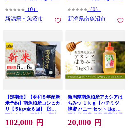
直 ご飯 御飯 ごはん】
（0）
（0）
新潟県南魚沼市
新潟県南魚沼市
【定期便】【令和８年産新
新潟県南魚沼産アカシアは
米予約】南魚沼産コシヒカ
ちみつ １ｋｇ【ハチミツ
リ【５kg×全６回】【9月
蜂蜜 ハニー セット 1kg 健
下旬より1ヶ月以内に順次
康食品 国産 保存 備蓄 防災
102,000
20,000
発送】|南魚沼 コシヒカリ
非常食 常温】
円
円
定期便 お米 米 ふるさと納