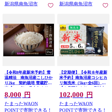
新潟県南魚沼市
新潟県南魚沼市
【令和8年産新米予約】雪
【定期便】【令和８年産新
温精法 南魚沼産こしひか
米予約】南魚沼産コシヒカ
り2kg 契約栽培 雪蔵貯蔵
リ無洗米（5kg×全6回）
米【2026年10月中旬より1
【９月下旬より1ヶ月以内
8,000
102,000
か月以内に発送】
に順次発送】 【銘柄米 無
円
円
洗米 こしひかり コシヒカ
たまったWAON
たまったWAON
リ 定期便 魚沼産 南魚沼産
新潟米 新潟県産 国産米 産
POINTで寄附できる！
POINTで寄附できる！