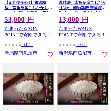
【定期便全6回】雪温精
温精法 南魚沼産こしひか
法 南魚沼産こしひかり
り3kg 契約栽培 雪蔵貯蔵
2kg×全6回 無洗米 契約
米【2026年10月中旬より1
53,000
13,000
栽培 雪蔵貯蔵米【2026年
か月以内に発送】
円
円
10月中旬より1か月以内に
たまったWAON
たまったWAON
発送】
POINTで寄附できる！
POINTで寄附できる！
（0）
（0）
新潟県南魚沼市
新潟県南魚沼市