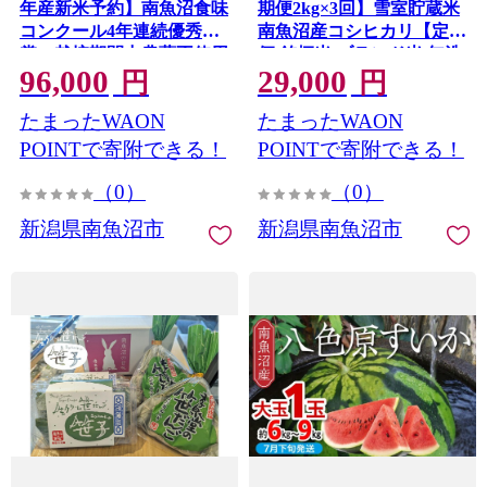
年産新米予約】南魚沼食味
期便2kg×3回】雪室貯蔵米
コンクール4年連続優秀
南魚沼産コシヒカリ【定期
賞 栽培期間中農薬不使用
便 銘柄米 ブランド米 無洗
96,000
29,000
特別栽培米2kg×6回 南魚
米 こしひかり コシヒカリ
円
円
沼塩沢産コシヒカリ【定期
魚沼産 新潟米 新潟県産 産
たまったWAON
たまったWAON
便 銘柄米 ブランド米 精米
地直送 ご飯 御飯 ごはん お
こしひかり コシヒカリ】
米 米 こめ コメ】
POINTで寄附できる！
POINTで寄附できる！
【2026年10月中旬から1ヶ
（0）
（0）
月以内に順次発送予定】
新潟県南魚沼市
新潟県南魚沼市