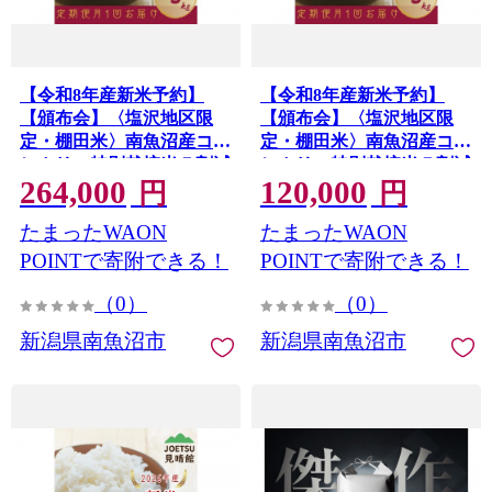
【令和8年産新米予約】
【令和8年産新米予約】
【頒布会】〈塩沢地区限
【頒布会】〈塩沢地区限
定・棚田米〉南魚沼産コシ
定・棚田米〉南魚沼産コシ
ヒカリ 特別栽培米５割減
ヒカリ 特別栽培米５割減
264,000
120,000
農薬 精米５キロ×全１２
農薬 精米５キロ×全６回
円
円
回【2026年10月上旬より順
【2026年10月上旬より順次
たまったWAON
たまったWAON
次発送予定】
発送予定】
POINTで寄附できる！
POINTで寄附できる！
（0）
（0）
新潟県南魚沼市
新潟県南魚沼市