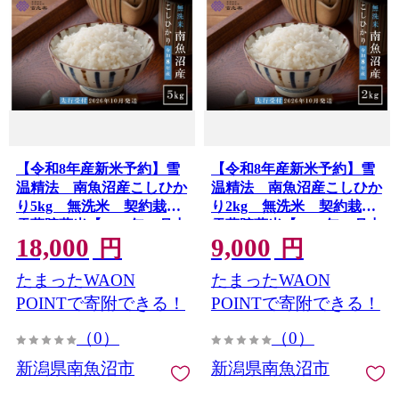
【令和8年産新米予約】雪
【令和8年産新米予約】雪
温精法 南魚沼産こしひか
温精法 南魚沼産こしひか
り5kg 無洗米 契約栽培
り2kg 無洗米 契約栽培
雪蔵貯蔵米【2026年10月中
雪蔵貯蔵米【2026年10月中
18,000
9,000
旬より1か月以内に発送】
旬より1か月以内に発送】
円
円
たまったWAON
たまったWAON
POINTで寄附できる！
POINTで寄附できる！
（0）
（0）
新潟県南魚沼市
新潟県南魚沼市