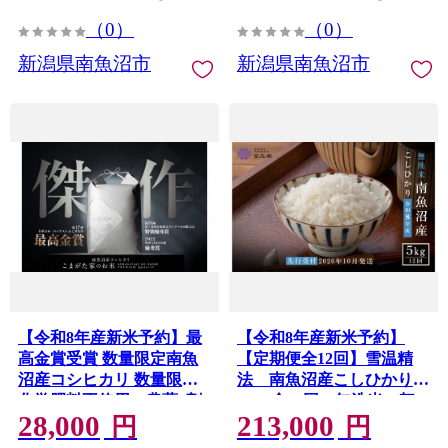
（0）
（0）
新潟県南魚沼市
新潟県南魚沼市
【令和8年産新米予約】最
【令和8年産新米予約】
高金賞受賞 数量限定南魚
【定期便全12回】雪温精
沼産コシヒカリ 数量限定
法 南魚沼産こしひかり
化学肥料不使用・農薬8割
5kg×全12回 無洗米 契
28,000
213,000
減栽培米「こまがた家のお
約栽培 雪蔵貯蔵米【2026
円
円
米」5kg【2026年9月下旬
年10月中旬より1か月以内