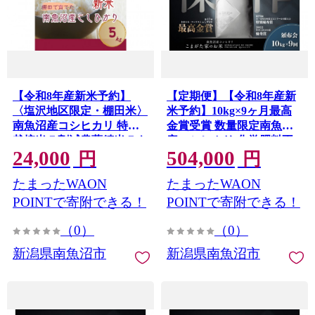
【令和8年産新米予約】
【定期便】【令和8年産新
〈塩沢地区限定・棚田米〉
米予約】10kg×9ヶ月最高
南魚沼産コシヒカリ 特別
金賞受賞 数量限定南魚沼
栽培米５割減農薬精米５キ
産コシヒカリ 化学肥料不
24,000
504,000
ロ【2026年10月上旬より順
使用・農薬8割減栽培米
円
円
次発送予定】
「こまがた家のお米」
たまったWAON
たまったWAON
【2026年9月下旬より順次
発送予定】
POINTで寄附できる！
POINTで寄附できる！
（0）
（0）
新潟県南魚沼市
新潟県南魚沼市