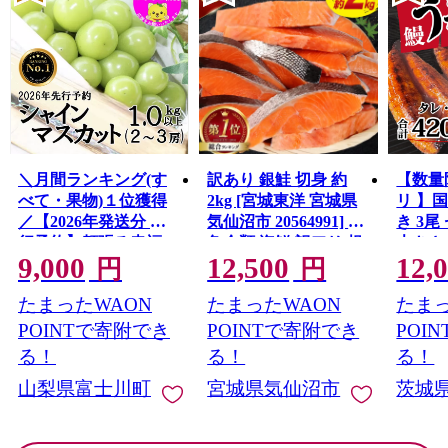
＼月間ランキング(す
訳あり 銀鮭 切身 約
【数量
べて・果物)１位獲得
2kg [宮城東洋 宮城県
リ 】
／【2026年発送分 先
気仙沼市 20564991] 鮭
き 3尾 
行予約】頬張る幸福
魚介類 海鮮 訳アリ 規
大きさ
9,000
12,500
12,
感 〜緑の宝石・ シ
格外 不揃い さけ サケ
レ・山
円
円
ャインマスカット 〜
鮭切身 シャケ 切り身
鰻 ふ
たまったWAON
たまったWAON
たまっ
１ｋｇ以上（２〜３
冷凍 家庭用 おかず 弁
な重 
房） フルーツ 山梨県
当 支援 サーモン 銀鮭
茨城 
POINTで寄附でき
POINTで寄附でき
POI
産 果物 くだもの シャ
切り身 魚 わけあり
と納税 冷
る！
る！
る！
イン マスカット ぶど
山梨県富士川町
宮城県気仙沼市
茨城
う ブドウ 葡萄 大粒 種
なし 先行予約 富士川
町 10000円 一万円