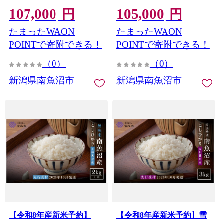
5kg×全6回 無洗米 契約
2kg×全12回 無洗米 契
107,000
105,000
栽培 雪蔵貯蔵米【2026年
約栽培 雪蔵貯蔵米【2026
円
円
10月中旬より1か月以内に
年10月中旬より1か月以内
たまったWAON
たまったWAON
発送】
に発送】
POINTで寄附できる！
POINTで寄附できる！
（0）
（0）
新潟県南魚沼市
新潟県南魚沼市
【令和8年産新米予約】
【令和8年産新米予約】雪