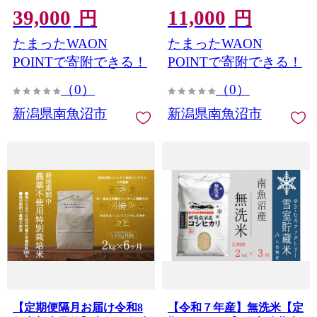
39,000
11,000
発送予定】
旬より1ヶ月以内に順次発
円
円
送予定】
たまったWAON
たまったWAON
POINTで寄附できる！
POINTで寄附できる！
（0）
（0）
新潟県南魚沼市
新潟県南魚沼市
【定期便隔月お届け令和8
【令和７年産】無洗米【定