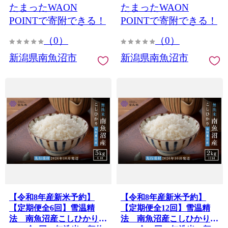
たまったWAON
たまったWAON
より順次発送予定】
に発送】
POINTで寄附できる！
POINTで寄附できる！
（0）
（0）
新潟県南魚沼市
新潟県南魚沼市
【令和8年産新米予約】
【令和8年産新米予約】
【定期便全6回】雪温精
【定期便全12回】雪温精
法 南魚沼産こしひかり
法 南魚沼産こしひかり