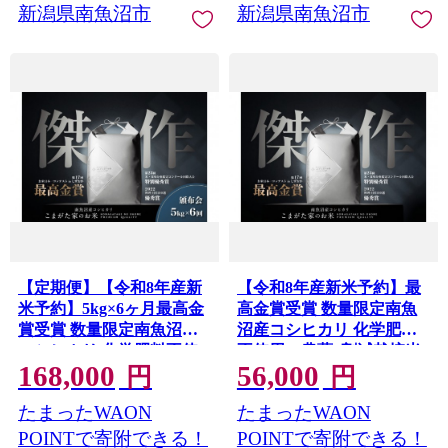
新潟県南魚沼市
新潟県南魚沼市
【定期便】【令和8年産新
【令和8年産新米予約】最
米予約】5kg×6ヶ月最高金
高金賞受賞 数量限定南魚
賞受賞 数量限定南魚沼産
沼産コシヒカリ 化学肥料
コシヒカリ 化学肥料不使
不使用・農薬8割減栽培米
168,000
56,000
用・農薬8割減栽培米「こ
「こまがた家のお米」
円
円
まがた家のお米」【2026年
10kg 【2026年9月下旬よ
たまったWAON
たまったWAON
9月下旬より順次発送予
り順次発送予定】
定】
POINTで寄附できる！
POINTで寄附できる！