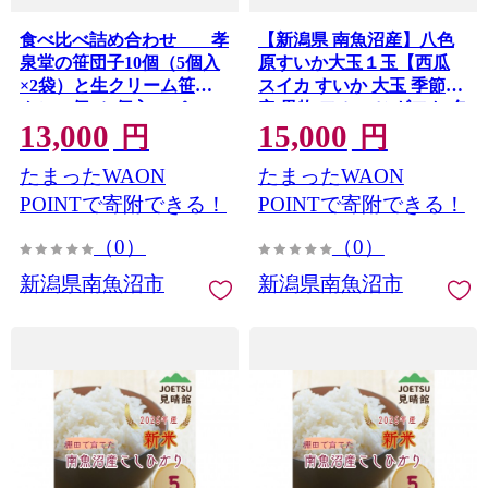
食べ比べ詰め合わせ 孝
【新潟県 南魚沼産】八色
泉堂の笹団子10個（5個入
原すいか大玉１玉【西瓜
×2袋）と生クリーム笹だ
スイカ すいか 大玉 季節限
んご10個（5個入×2パッ
定 果物 フルーツ ギフト 名
13,000
15,000
ク）【食べ比べ あんこ 生
産地 産地直送 シャキシャ
円
円
クリーム 小分け 個包装 お
キ 厳選 デザート 新潟県】
たまったWAON
たまったWAON
菓子 おかし スイーツ デザ
【2026年7月下旬発送】
ート おやつ もちもち 冷凍
【お届け日時指定不可】
POINTで寄附できる！
POINTで寄附できる！
ギフト】
（0）
（0）
新潟県南魚沼市
新潟県南魚沼市