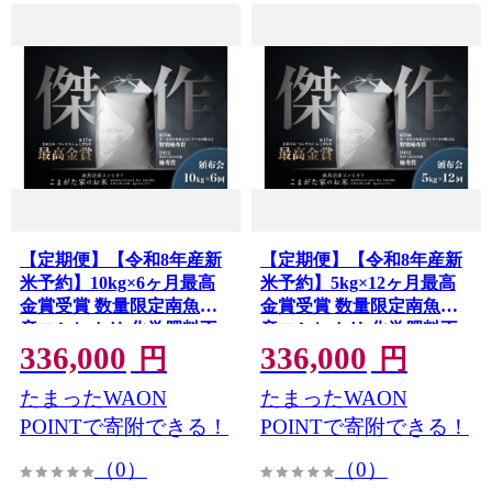
【定期便】【令和8年産新
【定期便】【令和8年産新
米予約】10kg×6ヶ月最高
米予約】5kg×12ヶ月最高
金賞受賞 数量限定南魚沼
金賞受賞 数量限定南魚沼
産コシヒカリ 化学肥料不
産コシヒカリ 化学肥料不
336,000
336,000
使用・農薬8割減栽培米
使用・農薬8割減栽培米
円
円
「こまがた家のお米」
「こまがた家のお米」
たまったWAON
たまったWAON
【2026年9月下旬より順次
【2026年9月下旬より順次
発送予定】
発送予定】
POINTで寄附できる！
POINTで寄附できる！
（0）
（0）