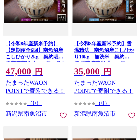
【令和8年産新米予約】
【令和8年産新米予約】雪
【定期便全6回】南魚沼産
温精法 南魚沼産こしひか
こしひかり2kg 契約栽培
り10kg 無洗米 契約栽
雪蔵貯蔵米【2026年10月中
培 雪蔵貯蔵米【2026年10
47,000
35,000
旬より1か月以内に発送】
月中旬より1か月以内に発
円
円
送】
たまったWAON
たまったWAON
POINTで寄附できる！
POINTで寄附できる！
（0）
（0）
新潟県南魚沼市
新潟県南魚沼市