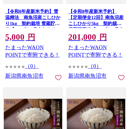
【令和8年産新米予約】雪
【令和8年産新米予約】
温精法 南魚沼産こしひか
【定期便全12回】南魚沼産
り1kg 契約栽培 雪蔵貯蔵
こしひかり5kg 契約栽培
米【2026年10月中旬より1
雪蔵貯蔵米【2026年10月中
5,000
201,000
か月以内に発送】
旬より1か月以内に発送】
円
円
たまったWAON
たまったWAON
POINTで寄附できる！
POINTで寄附できる！
（0）
（0）
新潟県南魚沼市
新潟県南魚沼市