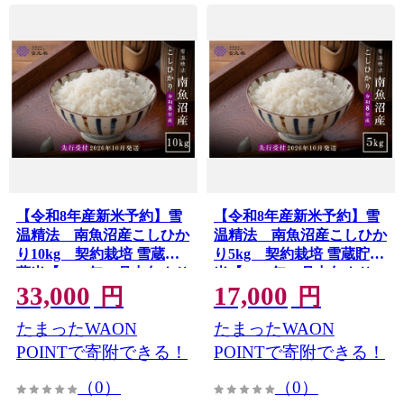
【令和8年産新米予約】雪
【令和8年産新米予約】雪
温精法 南魚沼産こしひか
温精法 南魚沼産こしひか
り10kg 契約栽培 雪蔵貯
り5kg 契約栽培 雪蔵貯蔵
蔵米【2026年10月中旬より
米【2026年10月中旬より1
33,000
17,000
1か月以内に発送】
か月以内に発送】
円
円
たまったWAON
たまったWAON
POINTで寄附できる！
POINTで寄附できる！
（0）
（0）