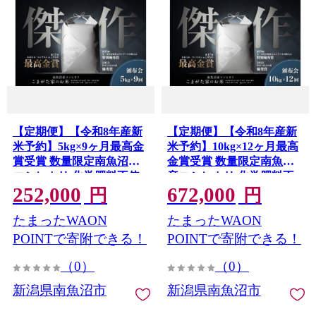
【定期便】【令和8年産新
【定期便】【令和8年産新
米予約】5kg×9ヶ月最高金
米予約】10kg×12ヶ月最高
賞受賞 数量限定南魚沼産
金賞受賞 数量限定南魚沼
コシヒカリ 化学肥料不使
産コシヒカリ 化学肥料不
252,000
672,000
用・農薬8割減栽培米「こ
使用・農薬8割減栽培米
円
円
まがた家のお米」【2026年
「こまがた家のお米」
たまったWAON
たまったWAON
9月下旬より順次発送予
【2026年9月下旬より順次
定】
発送予定】
POINTで寄附できる！
POINTで寄附できる！
（0）
（0）
新潟県南魚沼市
新潟県南魚沼市