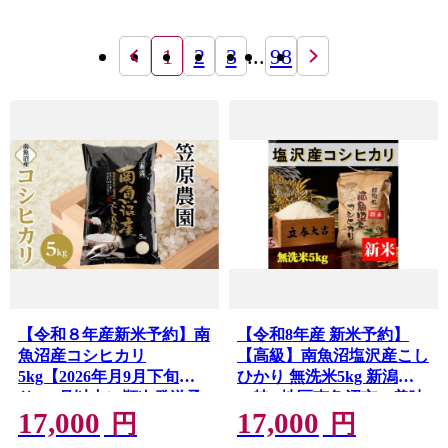
1
2
3
...
98
【令和８年産新米予約】南
【令和8年産 新米予約】
魚沼産コシヒカリ
【高級】南魚沼塩沢産こし
5kg【2026年月9月下旬よ
ひかり 無洗米5kg 新潟県
り1ヶ月以内に順次発送予
の特A地区南魚沼市の美味
17,000
17,000
定】
しいお米【銘柄米 ブラン
円
円
ド米 無洗米 こしひかり コ