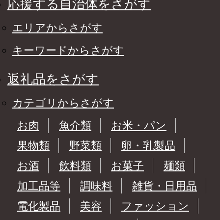
応援する自治体をさがす
エリアからさがす
キーワードからさがす
返礼品をさがす
カテゴリからさがす
お肉
魚介類
お米・パン
果物類
野菜類
卵・乳製品
お酒
飲料類
お菓子
麺類
加工品等
調味料
雑貨・日用品
電化製品
美容
ファッション