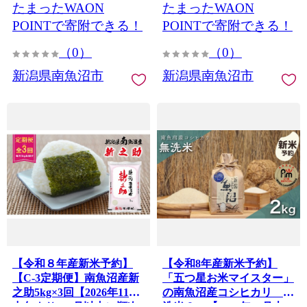
たまったWAON
たまったWAON
シヒカリ 魚沼産 新潟米】
【2026年10月上旬から1ヶ
POINTで寄附できる！
POINTで寄附できる！
月以内に順次発送予定】
（0）
（0）
新潟県南魚沼市
新潟県南魚沼市
【令和８年産新米予約】
【令和8年産新米予約】
【C-3定期便】南魚沼産新
「五つ星お米マイスター」
之助5kg×3回【2026年11月
の南魚沼産コシヒカリ 無
中旬より1ヶ月以内に順次
洗米２kg【2026年10月上