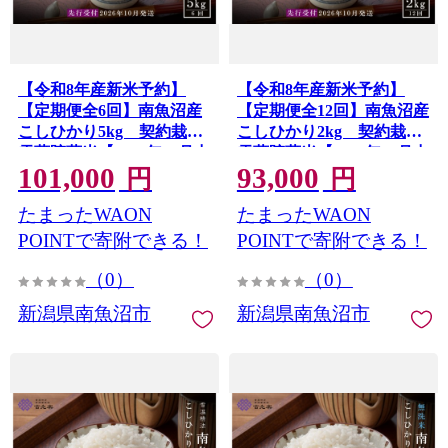
【令和8年産新米予約】
【令和8年産新米予約】
【定期便全6回】南魚沼産
【定期便全12回】南魚沼産
こしひかり5kg 契約栽培
こしひかり2kg 契約栽培
雪蔵貯蔵米【2026年10月中
雪蔵貯蔵米【2026年10月中
101,000
93,000
旬より1か月以内に発送】
旬より1か月以内に発送】
円
円
たまったWAON
たまったWAON
POINTで寄附できる！
POINTで寄附できる！
（0）
（0）
新潟県南魚沼市
新潟県南魚沼市