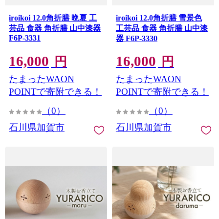
iroikoi 12.0角折膳 晩夏 工
iroikoi 12.0角折膳 雪景色
芸品 食器 角折膳 山中漆器
工芸品 食器 角折膳 山中漆
F6P-3331
器 F6P-3330
16,000
16,000
円
円
たまったWAON
たまったWAON
POINTで寄附できる！
POINTで寄附できる！
（0）
（0）
石川県加賀市
石川県加賀市