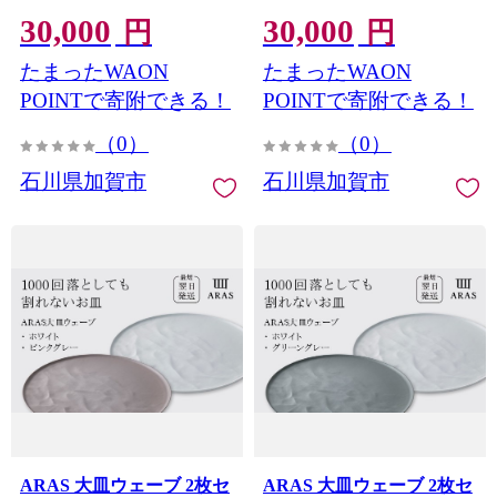
プレート 割れない 保証付
ト 割れない 保証付き
30,000
30,000
き ARAS エイラス 色が選
ARAS エイラス 色が選べ
円
円
べる 皿 食器 うつわ 贈り物
る 皿 食器 うつわ 贈り物
たまったWAON
たまったWAON
ギフト 3万円 30000円 F6P-
ギフト 3万円 30000円 F6P-
2594
2593
POINTで寄附できる！
POINTで寄附できる！
（0）
（0）
石川県加賀市
石川県加賀市
ARAS 大皿ウェーブ 2枚セ
ARAS 大皿ウェーブ 2枚セ