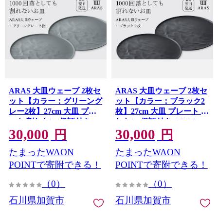
ARAS 大皿ウェーブ 2枚セ
ARAS 大皿ウェーブ 2枚セ
ット【カラー：グリーング
ット【カラー：ブラック2
レー2枚】27cm 大皿 プレ
枚】27cm 大皿 プレート 割
ート 割れない 保証付き
れない 保証付き ARAS エ
30,000
30,000
ARAS エイラス 色が選べ
イラス 色が選べる 皿 食器
円
円
る 皿 食器 うつわ 贈り物
うつわ 贈り物 ギフト 3万
たまったWAON
たまったWAON
ギフト 3万円 30000円 F6P-
円 30000円 F6P-2601
2602
POINTで寄附できる！
POINTで寄附できる！
（0）
（0）
石川県加賀市
石川県加賀市