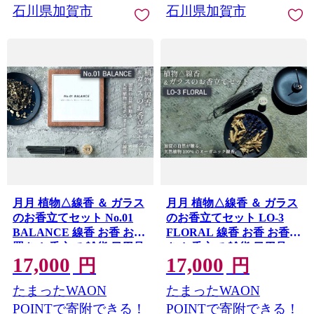
石川県加賀市
石川県加賀市
月月 植物△線香 ＆ ガラス
月月 植物△線香 ＆ ガラス
のお香立てセット No.01
のお香立てセット LO-3
BALANCE 線香 お香 お香
FLORAL 線香 お香 お香置
置き お香立て 雑貨 日用品
き お香立て 雑貨 日用品
17,000
17,000
F6P-3176
F6P-3175
円
円
たまったWAON
たまったWAON
POINTで寄附できる！
POINTで寄附できる！