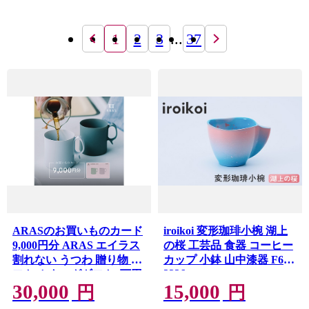
1
2
3
...
37
ARASのお買いものカード
iroikoi 変形珈琲小椀 湖上
9,000円分 ARAS エイラス
の桜 工芸品 食器 コーヒー
割れない うつわ 贈り物 ギ
カップ 小鉢 山中漆器 F6P-
3336
フト カタログギフト3万円
30,000
15,000
30000円 aras ふるさと納税
円
円
F6P-2626