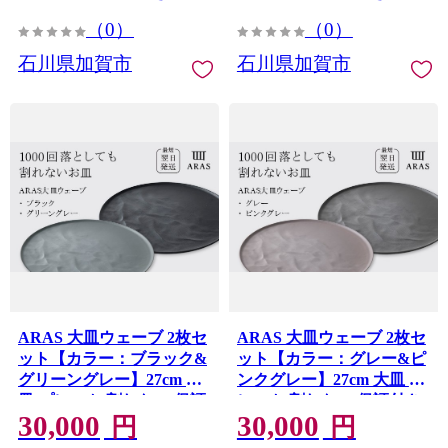
（0）
（0）
石川県加賀市
石川県加賀市
ARAS 大皿ウェーブ 2枚セ
ARAS 大皿ウェーブ 2枚セ
ット【カラー：ブラック&
ット【カラー：グレー&ピ
グリーングレー】27cm 大
ンクグレー】27cm 大皿 プ
皿 プレート 割れない 保証
レート 割れない 保証付き
30,000
30,000
付き ARAS エイラス 色が
ARAS エイラス 色が選べ
円
円
選べる 皿 食器 うつわ 贈り
る 皿 食器 うつわ 贈り物