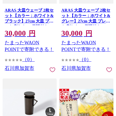
ARAS 大皿ウェーブ 2枚セ
ARAS 大皿ウェーブ 2枚セ
ット【カラー：ホワイト&
ット【カラー：ホワイト&
ブラック】27cm 大皿 プレ
グレー】27cm 大皿 プレー
ート 割れない 保証付き
ト 割れない 保証付き
30,000
30,000
ARAS エイラス 色が選べ
ARAS エイラス 色が選べ
円
円
る 皿 食器 うつわ 贈り物
る 皿 食器 うつわ 贈り物
たまったWAON
たまったWAON
ギフト 3万円 30000円 F6P-
ギフト 3万円 30000円 F6P-
2590
2589
POINTで寄附できる！
POINTで寄附できる！
（0）
（0）
石川県加賀市
石川県加賀市