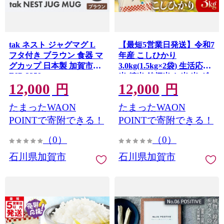
tak ネスト ジャグマグ L
【最短5営業日発送】令和7
フタ付き ブラウン 食器 マ
年産 こしひかり
グカップ 日本製 加賀市
3.0kg(1.5kg×2袋) 生活応援
F6P-3259
米 精米 銘柄米 お米 米 ギ
12,000
12,000
フト 贈り物 グルメ 食品 復
円
円
興応援米 F6P-3219
たまったWAON
たまったWAON
POINTで寄附できる！
POINTで寄附できる！
（0）
（0）
石川県加賀市
石川県加賀市