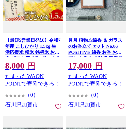
【最短5営業日発送】令和7
月月 植物△線香 ＆ ガラス
年産 こしひかり 1.5kg 生
のお香立てセット No.06
活応援米 精米 銘柄米 お米
POSITIVE 線香 お香 お香
米 ギフト 贈り物 グルメ 食
置き お香立て 雑貨 日用品
8,000
17,000
F6P-3181
品 復興応援米 F6P-3218
円
円
たまったWAON
たまったWAON
POINTで寄附できる！
POINTで寄附できる！
（0）
（0）
石川県加賀市
石川県加賀市