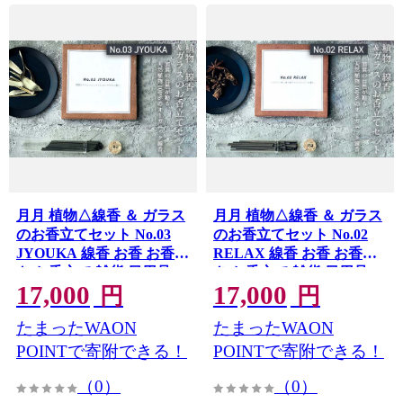
月月 植物△線香 ＆ ガラス
月月 植物△線香 ＆ ガラス
のお香立てセット No.03
のお香立てセット No.02
JYOUKA 線香 お香 お香置
RELAX 線香 お香 お香置
き お香立て 雑貨 日用品
き お香立て 雑貨 日用品
17,000
17,000
F6P-3178
F6P-3177
円
円
たまったWAON
たまったWAON
POINTで寄附できる！
POINTで寄附できる！
（0）
（0）