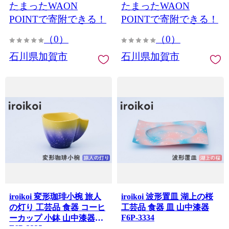
たまったWAON
たまったWAON
POINTで寄附できる！
POINTで寄附できる！
（0）
（0）
石川県加賀市
石川県加賀市
iroikoi 変形珈琲小椀 旅人
iroikoi 波形置皿 湖上の桜
の灯り 工芸品 食器 コーヒ
工芸品 食器 皿 山中漆器
F6P-3334
ーカップ 小鉢 山中漆器
F6P-3335