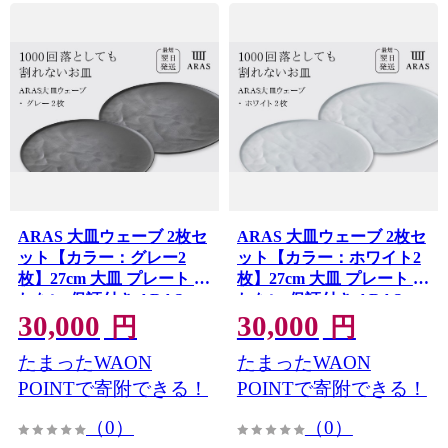
ARAS 大皿ウェーブ 2枚セ
ARAS 大皿ウェーブ 2枚セ
ット【カラー：グレー2
ット【カラー：ホワイト2
枚】27cm 大皿 プレート 割
枚】27cm 大皿 プレート 割
れない 保証付き ARAS エ
れない 保証付き ARAS エ
30,000
30,000
イラス 色が選べる 皿 食器
イラス 色が選べる 皿 食器
円
円
うつわ 贈り物 ギフト 3万
うつわ 贈り物 ギフト 3万
たまったWAON
たまったWAON
円 30000円 F6P-2600
円 30000円 F6P-2599
POINTで寄附できる！
POINTで寄附できる！
（0）
（0）