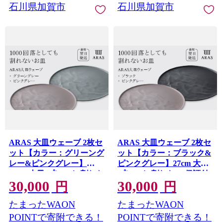
石川県加賀市
石川県加賀市
ARAS 大皿ウェーブ 2枚セ
ARAS 大皿ウェーブ 2枚セ
ット【カラー：グリーング
ット【カラー：ブラック&
レー&ピンクグレー】
ピンクグレー】27cm 大皿
27cm 大皿 プレート 割れな
プレート 割れない 保証付
30,000
30,000
い 保証付き ARAS エイラ
き ARAS エイラス 色が選
円
円
ス 色が選べる 皿 食器 うつ
べる 皿 食器 うつわ 贈り物
たまったWAON
たまったWAON
わ 贈り物 ギフト 3万円
ギフト 3万円 30000円 F6P-
2597
30000円 F6P-2598
POINTで寄附できる！
POINTで寄附できる！