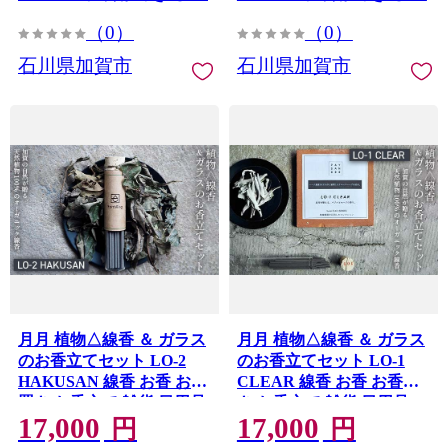
（0）
（0）
石川県加賀市
石川県加賀市
月月 植物△線香 ＆ ガラス
月月 植物△線香 ＆ ガラス
のお香立てセット LO-2
のお香立てセット LO-1
HAKUSAN 線香 お香 お香
CLEAR 線香 お香 お香置
置き お香立て 雑貨 日用品
き お香立て 雑貨 日用品
17,000
17,000
F6P-3174
F6P-3173
円
円