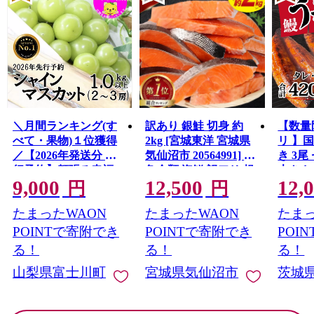
＼月間ランキング(す
訳あり 銀鮭 切身 約
【数量
べて・果物)１位獲得
2kg [宮城東洋 宮城県
リ 】
／【2026年発送分 先
気仙沼市 20564991] 鮭
き 3尾 
行予約】頬張る幸福
魚介類 海鮮 訳アリ 規
大きさ
9,000
12,500
12,
感 〜緑の宝石・ シ
格外 不揃い さけ サケ
レ・山
円
円
ャインマスカット 〜
鮭切身 シャケ 切り身
鰻 ふ
たまったWAON
たまったWAON
たまっ
１ｋｇ以上（２〜３
冷凍 家庭用 おかず 弁
な重 
房） フルーツ 山梨県
当 支援 サーモン 銀鮭
茨城 
POINTで寄附でき
POINTで寄附でき
POI
産 果物 くだもの シャ
切り身 魚 わけあり
と納税 冷
る！
る！
る！
イン マスカット ぶど
山梨県富士川町
宮城県気仙沼市
茨城
う ブドウ 葡萄 大粒 種
なし 先行予約 富士川
町 10000円 一万円