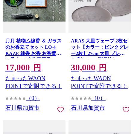
月月 植物△線香 ＆ ガラス
ARAS 大皿ウェーブ 2枚セ
のお香立てセット LO-4
ット【カラー：ピンクグレ
KAZE 線香 お香 お香置き
ー2枚】27cm 大皿 プレー
お香立て 雑貨 日用品 F6P-
ト 割れない 保証付き
17,000
30,000
3327
ARAS エイラス 色が選べ
円
円
る 皿 食器 うつわ 贈り物
たまったWAON
たまったWAON
ギフト 3万円 30000円 F6P-
2603
POINTで寄附できる！
POINTで寄附できる！
（0）
（0）
石川県加賀市
石川県加賀市