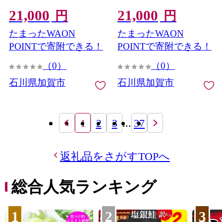
伝統工芸 工芸品 国産 日本
伝統工芸 工芸品 国産 日本
21,000
21,000
製 テーブルウェア F6P-
製 テーブルウェア F6P-
円
円
3189
3188
たまったWAON
たまったWAON
POINTで寄附できる！
POINTで寄附できる！
（0）
（0）
石川県加賀市
石川県加賀市
1
2
3
...
37
返礼品をさがすTOPへ
総合人気ランキング
1
2
3