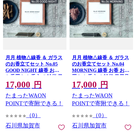
月月 植物△線香 ＆ ガラス
月月 植物△線香 ＆ ガラス
のお香立てセット No.05
のお香立てセット No.04
GOOD NIGHT 線香 お香
MORNING 線香 お香 お香
お香置き お香立て 雑貨 日
置き お香立て 雑貨 日用品
17,000
17,000
F6P-3179
用品 F6P-3180
円
円
たまったWAON
たまったWAON
POINTで寄附できる！
POINTで寄附できる！
（0）
（0）
石川県加賀市
石川県加賀市