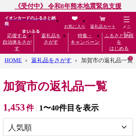
《受付中》 令和8年熊本地震緊急支援
イオンカードのふるさと納
税
お気に入り
返礼品カート
メニ
ュー
応援する
返礼品を
特集・
ふるさと納税
自治体をさが
さがす
キャンペーン
を
す
はじめる
HOME
返礼品をさがす
加賀市の返礼品一覧
加賀市の返礼品一覧
1,453
件
1〜40件目を表示