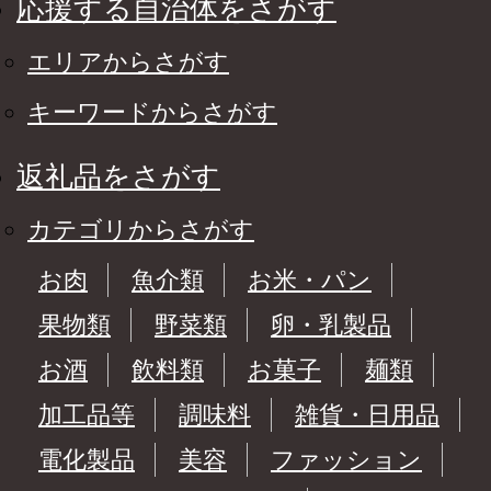
応援する自治体をさがす
エリアからさがす
キーワードからさがす
返礼品をさがす
カテゴリからさがす
お肉
魚介類
お米・パン
果物類
野菜類
卵・乳製品
お酒
飲料類
お菓子
麺類
加工品等
調味料
雑貨・日用品
電化製品
美容
ファッション