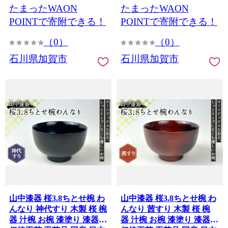
たまったWAON
たまったWAON
POINTで寄附できる！
POINTで寄附できる！
（0）
（0）
石川県加賀市
石川県加賀市
山中漆器 桜3.8ちとせ椀 わ
山中漆器 桜3.8ちとせ椀 わ
んなり 神代すり 木製 桜 椀
んなり 茜すり 木製 桜 椀
器 汁椀 お椀 漆塗り 漆器
器 汁椀 お椀 漆塗り 漆器