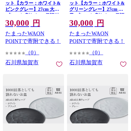
ット【カラー：ホワイト&
ット【カラー：ホワイト&
ピンクグレー】27cm 大皿
グリーングレー】27cm 大
プレート 割れない 保証付
皿 プレート 割れない 保証
30,000
30,000
き ARAS エイラス 色が選
付き ARAS エイラス 色が
円
円
べる 皿 食器 うつわ 贈り物
選べる 皿 食器 うつわ 贈り
たまったWAON
たまったWAON
ギフト 3万円 30000円 F6P-
物 ギフト 3万円 30000円
2592
F6P-2591
POINTで寄附できる！
POINTで寄附できる！
（0）
（0）
石川県加賀市
石川県加賀市